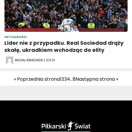
AKTUALNOŚCI
Lider nie z przypadku. Real Sociedad drąży
skałę, ukradkiem wchodząc do elity
MICHAŁ KWIECIŃSKI | 12.11.21
« Poprzednia strona
1
2
3
4
…
8
Następna strona »