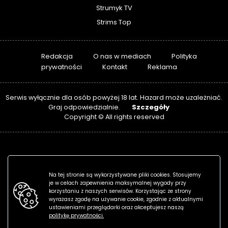
Strumyk TV
Strims Top
Redakcja
O nas w mediach
Polityka
prywatności
Kontakt
Reklama
Serwis wyłącznie dla osób powyżej 18 lat. Hazard może uzależniać.
Szczegóły
Graj odpowiedzialnie.
Copyright © All rights reserved
Na tej stronie są wykorzystywane pliki cookies. Stosujemy
je w celach zapewnienia maksymalnej wygody przy
korzystaniu z naszych serwisów. Korzystając ze strony
wyrażasz zgodę na używanie cookie, zgodnie z aktualnymi
ustawieniami przeglądarki oraz akceptujesz naszą
politykę prywatności.