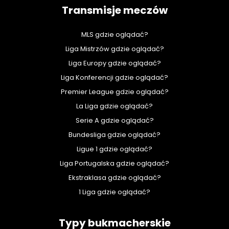
Transmisje meczów
MLS gdzie oglądać?
Liga Mistrzów gdzie oglądać?
Liga Europy gdzie oglądać?
Liga Konferencji gdzie oglądać?
Premier League gdzie oglądać?
La Liga gdzie oglądać?
Serie A gdzie oglądać?
Bundesliga gdzie oglądać?
Ligue 1 gdzie oglądać?
Liga Portugalska gdzie oglądać?
Ekstraklasa gdzie oglądać?
1 Liga gdzie oglądać?
Typy bukmacherskie