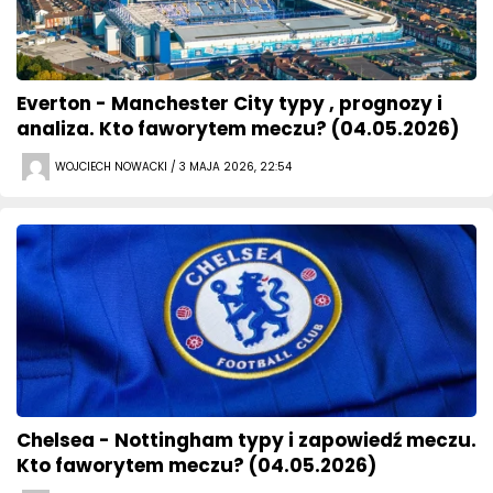
Everton - Manchester City typy , prognozy i
analiza. Kto faworytem meczu? (04.05.2026)
WOJCIECH NOWACKI / 3 MAJA 2026, 22:54
Chelsea - Nottingham typy i zapowiedź meczu.
Kto faworytem meczu? (04.05.2026)