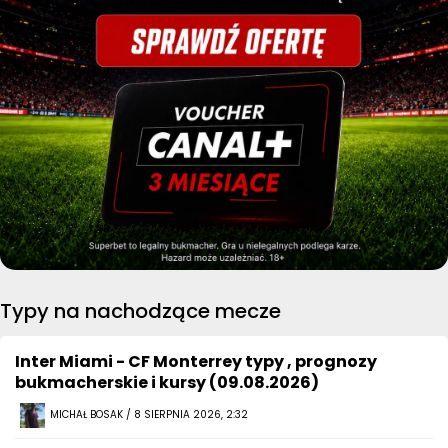
Typy na nachodzące mecze
Inter Miami - CF Monterrey typy , prognozy
bukmacherskie i kursy (09.08.2026)
MICHAŁ BOSAK / 8 SIERPNIA 2026, 2:32