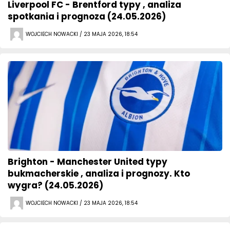
Liverpool FC - Brentford typy , analiza
spotkania i prognoza (24.05.2026)
WOJCIECH NOWACKI / 23 MAJA 2026, 18:54
Brighton - Manchester United typy
bukmacherskie , analiza i prognozy. Kto
wygra? (24.05.2026)
WOJCIECH NOWACKI / 23 MAJA 2026, 18:54