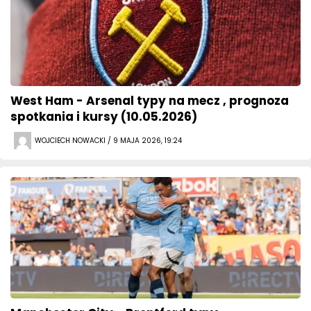
West Ham - Arsenal typy na mecz , prognoza
spotkania i kursy (10.05.2026)
WOJCIECH NOWACKI / 9 MAJA 2026, 19:24