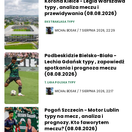
Korona Kielce - Legia Warszawa
typy , analiza meczu i
przewidywania (08.08.2026)
EKSTRAKLASA TYPY
MICHAŁ BOSAK / 7 SIERPNIA 2026, 22:29
Podbeskidzie Bielsko-Biała -
Lechia Gdańsk typy , zapowiedź
spotkania i prognoza meczu
(08.08.2026)
1. LIGA POLSKA TYPY
MICHAŁ BOSAK / 7 SIERPNIA 2026, 22:17
Pogoń Szczecin - Motor Lublin
typy na mecz , analiza i
prognozy. Kto faworytem
meczu? (08.08.2026)