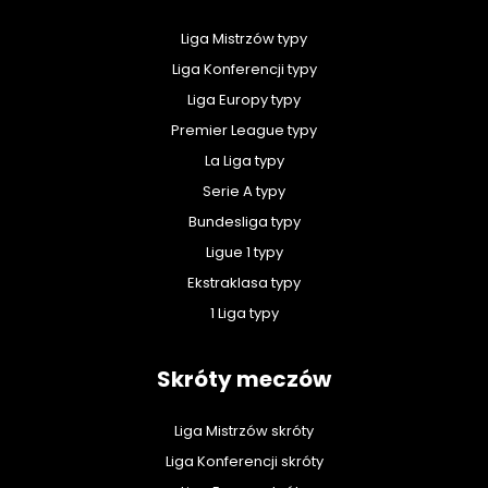
Liga Mistrzów typy
Liga Konferencji typy
Liga Europy typy
Premier League typy
La Liga typy
Serie A typy
Bundesliga typy
Ligue 1 typy
Ekstraklasa typy
1 Liga typy
Skróty meczów
Liga Mistrzów skróty
Liga Konferencji skróty