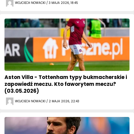
WOJCIECH NOWACKI / 3 MAJA 2026, 18:45
Aston Villa - Tottenham typy bukmacherskie i
zapowiedź meczu. Kto faworytem meczu?
(03.05.2026)
WOJCIECH NOWACKI / 2 MAJA 2026, 22:43