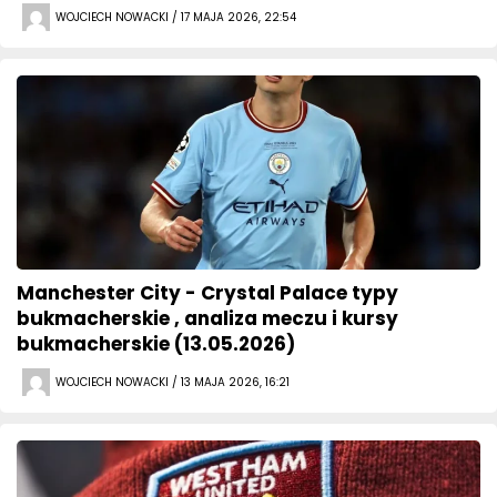
WOJCIECH NOWACKI / 17 MAJA 2026, 22:54
Manchester City - Crystal Palace typy
bukmacherskie , analiza meczu i kursy
bukmacherskie (13.05.2026)
WOJCIECH NOWACKI / 13 MAJA 2026, 16:21