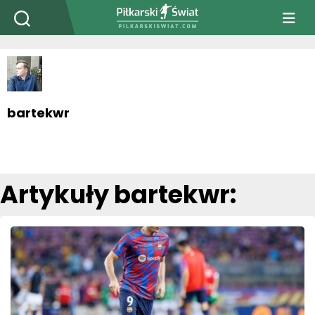
PiłkarskiSwiat.com
bartekwr
Artykuły bartekwr: