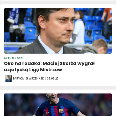
AKTUALNOŚCI
Oko na rodaka: Maciej Skorża wygrał
azjatycką Ligę Mistrzów
BARTŁOMIEJ WRZESIŃSKI | 06.05.23