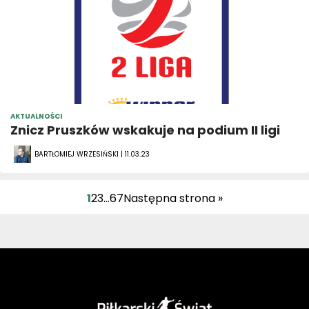
AKTUALNOŚCI
Znicz Pruszków wskakuje na podium II ligi
BARTŁOMIEJ WRZESIŃSKI | 11.03.23
1
2
3
…
67
Następna strona »