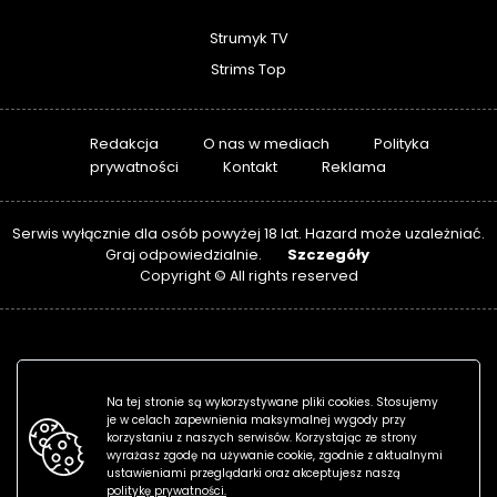
Strumyk TV
Strims Top
Redakcja
O nas w mediach
Polityka
prywatności
Kontakt
Reklama
Serwis wyłącznie dla osób powyżej 18 lat. Hazard może uzależniać.
Szczegóły
Graj odpowiedzialnie.
Copyright © All rights reserved
Na tej stronie są wykorzystywane pliki cookies. Stosujemy
je w celach zapewnienia maksymalnej wygody przy
korzystaniu z naszych serwisów. Korzystając ze strony
wyrażasz zgodę na używanie cookie, zgodnie z aktualnymi
ustawieniami przeglądarki oraz akceptujesz naszą
politykę prywatności.