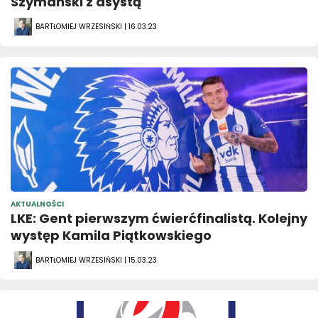
Szymański z asystą
BARTŁOMIEJ WRZESIŃSKI | 16.03.23
AKTUALNOŚCI
LKE: Gent pierwszym ćwierćfinalistą. Kolejny
występ Kamila Piątkowskiego
BARTŁOMIEJ WRZESIŃSKI | 15.03.23