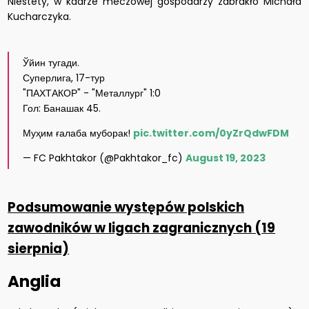
Niestety, w kadrze meczowej gospodarzy zabrakło Michała
Kucharczyka.
Ўйин тугади.
Суперлига, 17-тур
"ПАХТАКОР" - "Металлург" 1:0
Гол: Банашак 45.
Муҳим ғалаба муборак!
pic.twitter.com/0yZrQdwFDM
— FC Pakhtakor (@Pakhtakor_fc)
August 19, 2023
Podsumowanie występów polskich
zawodników w ligach zagranicznych (19
sierpnia)
Anglia