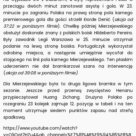
przeciągu dwóch minut zanotował asystę i gola. W 23.
minucie po zagraniu Polaka na prawą stronę pola karnego
premierowego gola dla gości strzelił Đorđe Denić (
akcja od
37:22 w poniższym filmie
). Chwilkę później Mierzejewskiego
obsłużył doskonale znany z polskich boisk Hildeberto Pereira.
Były zawodnik Legii Warszawa w 25. minucie otrzymał
podanie na lewą stronę boiska. Portugalczyk wykorzystał
odrobinę miejsca, a następnie umiejętnie wycofał do
stojącego na linii pola karnego Mierzejewskiego. Ten płaskim
uderzeniem nie dał bramkarzowi szans na interwencję
(
akcja od 39:08 w poniższym filmie)
.
Dla Mierzejewskiego była to druga ligowa bramka w tym
sezonie. Jeszcze przed przerwą zwycięstwo Henanu
przypieczętował Huang Zichang. Drużyna Polaka po
rozegraniu 23 kolejek zajmuje 12. pozycję w tabeli i na ten
moment utrzymuje siedem punktów zapasu nad strefą
spadkową.
https://www.youtube.com/watch?
v=O1jOqt2HZu4&ab_channel=%E7%81%AB%E9%94%85%E8%B