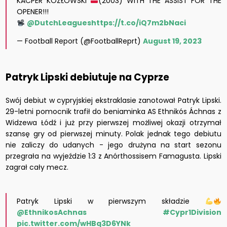
KACPER KOZŁOWSKI
(2003) WITH THE ASSIST FOR THE
OPENER!!!
@DutchLeagues
https://t.co/iQ7m2bNaci
— Football Report (@FootballReprt)
August 19, 2023
Patryk Lipski debiutuje na Cyprze
Swój debiut w cypryjskiej ekstraklasie zanotował Patryk Lipski.
29-letni pomocnik trafił do beniaminka AS Ethnikós Áchnas z
Widzewa Łódź i już przy pierwszej możliwej okazji otrzymał
szansę gry od pierwszej minuty. Polak jednak tego debiutu
nie zaliczy do udanych - jego drużyna na start sezonu
przegrała na wyjeździe 1:3 z Anórthossisem Famagusta. Lipski
zagrał cały mecz.
Patryk Lipski w pierwszym składzie
@EthnikosAchnas
#Cypr1Division
pic.twitter.com/wHBq3D6YNk