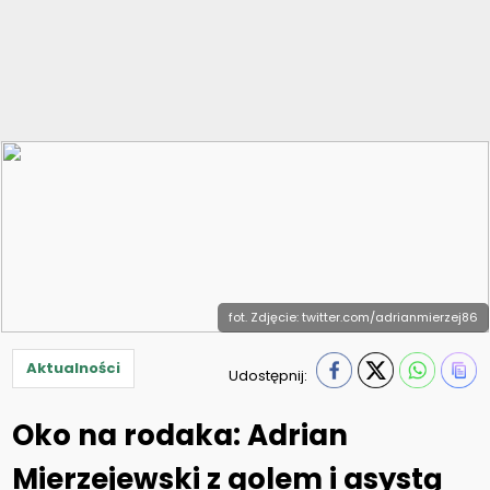
fot. Zdjęcie: twitter.com/adrianmierzej86
Aktualności
Udostępnij:
Oko na rodaka: Adrian
Mierzejewski z golem i asystą