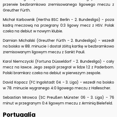
przerwie bezbramkowo zremisowanego ligowego meczu z
Greuther Fürth.
Michał Karbownik (Hertha BSC Berlin - 2. Bundesliga) - poza
kadrą meczową na przegrany 0:3 ligowy mecz z HSV. Polak
czeka na debiut w nowym klubie.
Damian Michalski (Greuther Fürth - 2. Bundesliga) - wszedł
na boisko w 88. minucie i dostał żółtą kartkę w bezbramkowo
zremisowanym ligowym meczu z Sankt Pauli.
Karol Niemczycki (Fortuna Düsseldorf - 2. Bundesliga) - cały
mecz na ławce. Jego zespół przegrał w lidze 1:2 z Paderborn.
Polski bramkarz czeka na debiut w pierwszym zespole.
David Kopacz (FC Ingolstadt 04 - 3. Liga) - wszedł na boisko
w 78. minucie wygranego 4:0 ligowego meczu z Hallescher.
Sebastian Mrowca (SC Preußen Münster 06 - 3. Liga) - 76
minut w przegranym 0:4 ligowym meczu z Arminią Bielefeld.
Portugalia