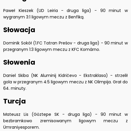
Paweł Kieszek (UD Leiria - druga liga) - 90 minut w
wygranym 3:1 ligowym meczu z Benfiką.
Słowacja
Dominik Sokół (1.FC Tatran Prešov - druga liga) - 90 minut w
przegranym 1:3 ligowym meczu z KFC Komárno.
Słowenia
Daniel Skiba (NK Aluminij Kidričevo - Ekstraklasa) - strzelił
gola w przegranym 4:5 ligowym meczu z NK Olimpija. Grał do
64. minuty.
Turcja
Mateusz Lis (Göztepe SK - druga liga) - 90 minut w
bezbramkowo zremisowanym ligowym meczu z
Ümraniyesporem.