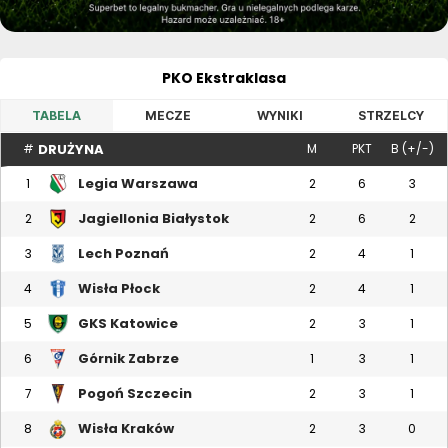
PKO Ekstraklasa
TABELA
MECZE
WYNIKI
STRZELCY
DRUŻYNA
#
M
PKT
B (+/-)
Legia Warszawa
1
2
6
3
Jagiellonia Białystok
2
2
6
2
Lech Poznań
3
2
4
1
Wisła Płock
4
2
4
1
GKS Katowice
5
2
3
1
Górnik Zabrze
6
1
3
1
Pogoń Szczecin
7
2
3
1
Wisła Kraków
8
2
3
0