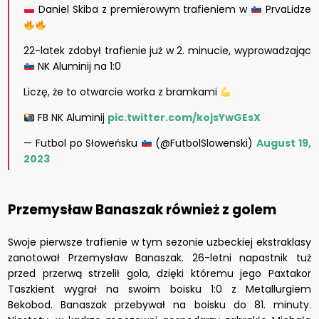
Daniel Skiba z premierowym trafieniem w
PrvaLidze
22-latek zdobył trafienie już w 2. minucie, wyprowadzając
NK Aluminij na 1:0
Liczę, że to otwarcie worka z bramkami
FB NK Aluminij
pic.twitter.com/kojsYwGEsX
— Futbol po Słoweńsku
(@FutbolSlowenski)
August 19,
2023
Przemysław Banaszak również z golem
Swoje pierwsze trafienie w tym sezonie uzbeckiej ekstraklasy
zanotował Przemysław Banaszak. 26-letni napastnik tuż
przed przerwą strzelił gola, dzięki któremu jego Paxtakor
Taszkient wygrał na swoim boisku 1:0 z Metallurgiem
Bekobod. Banaszak przebywał na boisku do 81. minuty.