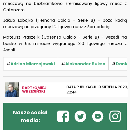
meczową na bezbramkowo zremisowany ligowy mecz z
Catanzaro.
Jakub Łabojko (Ternana Calcio - Serie B) - poza kadrą
meczową na przegrany 1:2 ligowy mecz z Sampdorią.
Mateusz Praszelik (Cosenza Calcio - Serie B) - wszedł na
boisko w 65. minucie wygranego 3:0 ligowego meczu z
Ascoli.
#
#
#
Adrian Mierzejewski
Aleksander Buksa
Daniel
DATA PUBLIKACJI: 19 SIERPNIA 2023,
BARTŁOMIEJ
WRZESIŃSKI
22:44
Nasze social
media: