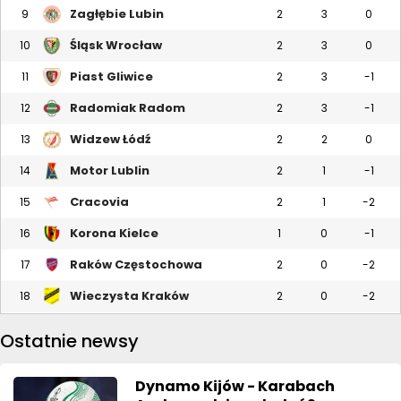
Zagłębie Lubin
9
2
3
0
Śląsk Wrocław
10
2
3
0
Piast Gliwice
11
2
3
-1
Radomiak Radom
12
2
3
-1
Widzew Łódź
13
2
2
0
Motor Lublin
14
2
1
-1
Cracovia
15
2
1
-2
Korona Kielce
16
1
0
-1
Raków Częstochowa
17
2
0
-2
Wieczysta Kraków
18
2
0
-2
Ostatnie newsy
Dynamo Kijów - Karabach