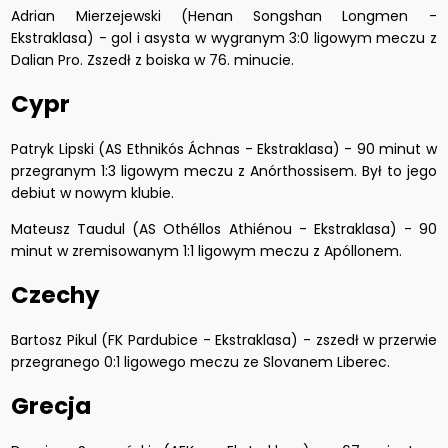
Adrian Mierzejewski (Henan Songshan Longmen -
Ekstraklasa) - gol i asysta w wygranym 3:0 ligowym meczu z
Dalian Pro. Zszedł z boiska w 76. minucie.
Cypr
Patryk Lipski (AS Ethnikós Áchnas - Ekstraklasa) - 90 minut w
przegranym 1:3 ligowym meczu z Anórthossisem. Był to jego
debiut w nowym klubie.
Mateusz Taudul (AS Othéllos Athiénou - Ekstraklasa) - 90
minut w zremisowanym 1:1 ligowym meczu z Apóllonem.
Czechy
Bartosz Pikul (FK Pardubice - Ekstraklasa) - zszedł w przerwie
przegranego 0:1 ligowego meczu ze Slovanem Liberec.
Grecja