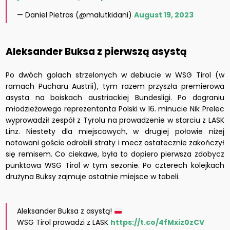
— Daniel Pietras (@malutkidani)
August 19, 2023
Aleksander Buksa z pierwszą asystą
Po dwóch golach strzelonych w debiucie w WSG Tirol (w
ramach Pucharu Austrii), tym razem przyszła premierowa
asysta na boiskach austriackiej Bundesligi. Po dograniu
młodzieżowego reprezentanta Polski w 16. minucie Nik Prelec
wyprowadził zespół z Tyrolu na prowadzenie w starciu z LASK
Linz. Niestety dla miejscowych, w drugiej połowie niżej
notowani goście odrobili straty i mecz ostatecznie zakończył
się remisem. Co ciekawe, była to dopiero pierwsza zdobycz
punktowa WSG Tirol w tym sezonie. Po czterech kolejkach
drużyna Buksy zajmuje ostatnie miejsce w tabeli.
Aleksander Buksa z asystą!
WSG Tirol prowadzi z LASK
https://t.co/4fMxiz0zCV