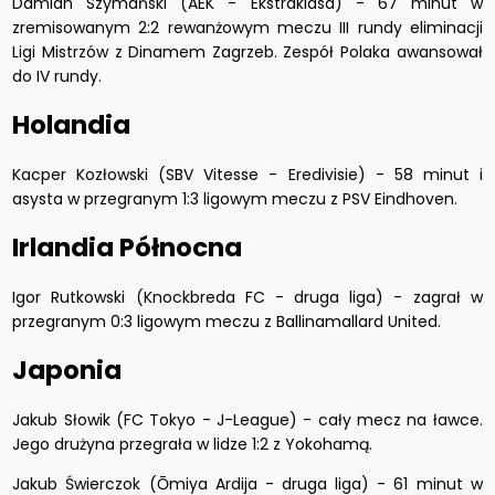
Damian Szymański (AEK - Ekstraklasa) - 67 minut w
zremisowanym 2:2 rewanżowym meczu III rundy eliminacji
Ligi Mistrzów z Dinamem Zagrzeb. Zespół Polaka awansował
do IV rundy.
Holandia
Kacper Kozłowski (SBV Vitesse - Eredivisie) - 58 minut i
asysta w przegranym 1:3 ligowym meczu z PSV Eindhoven.
Irlandia Północna
Igor Rutkowski (Knockbreda FC - druga liga) - zagrał w
przegranym 0:3 ligowym meczu z Ballinamallard United.
Japonia
Jakub Słowik (FC Tokyo - J-League) - cały mecz na ławce.
Jego drużyna przegrała w lidze 1:2 z Yokohamą.
Jakub Świerczok (Ōmiya Ardija - druga liga) - 61 minut w