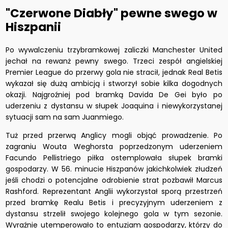
"Czerwone Diabły" pewne swego w
Hiszpanii
Po wywalczeniu trzybramkowej zaliczki Manchester United
jechał na rewanż pewny swego. Trzeci zespół angielskiej
Premier League do przerwy gola nie stracił, jednak Real Betis
wykazał się dużą ambicją i stworzył sobie kilka dogodnych
okazji. Najgroźniej pod bramką Davida De Gei było po
uderzeniu z dystansu w słupek Joaquina i niewykorzystanej
sytuacji sam na sam Juanmiego.
Tuż przed przerwą Anglicy mogli objąć prowadzenie. Po
zagraniu Wouta Weghorsta poprzedzonym uderzeniem
Facundo Pellistriego piłka ostemplowała słupek bramki
gospodarzy. W 56. minucie Hiszpanów jakichkolwiek złudzeń
jeśli chodzi o potencjalne odrobienie strat pozbawił Marcus
Rashford. Reprezentant Anglii wykorzystał sporą przestrzeń
przed bramkę Realu Betis i precyzyjnym uderzeniem z
dystansu strzelił swojego kolejnego gola w tym sezonie.
Wyraźnie utemperowało to entuzjam gospodarzy, którzy do