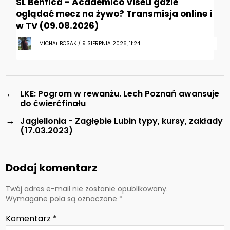
SL Benfica - Academico Viseu gdzie
oglądać mecz na żywo? Transmisja online i
w TV (09.08.2026)
MICHAŁ BOSAK / 9 SIERPNIA 2026, 11:24
←
LKE: Pogrom w rewanżu. Lech Poznań awansuje
do ćwierćfinału
→
Jagiellonia - Zagłębie Lubin typy, kursy, zakłady
(17.03.2023)
Dodaj komentarz
Twój adres e-mail nie zostanie opublikowany.
Wymagane pola są oznaczone
*
Komentarz
*