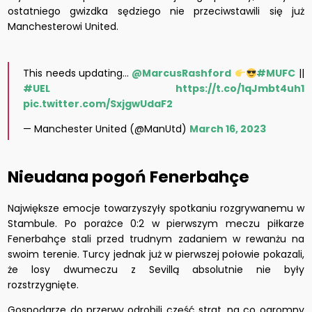
ostatniego gwizdka sędziego nie przeciwstawili się już
Manchesterowi United.
This needs updating…
@MarcusRashford
#MUFC
||
#UEL
https://t.co/1qJmbt4uh1
pic.twitter.com/SxjgwUdaF2
— Manchester United (@ManUtd)
March 16, 2023
Nieudana pogoń Fenerbahçe
Największe emocje towarzyszyły spotkaniu rozgrywanemu w
Stambule. Po porażce 0:2 w pierwszym meczu piłkarze
Fenerbahçe stali przed trudnym zadaniem w rewanżu na
swoim terenie. Turcy jednak już w pierwszej połowie pokazali,
że losy dwumeczu z Sevillą absolutnie nie były
rozstrzygnięte.
Gospodarze do przerwy odrobili część strat, na co ogromny