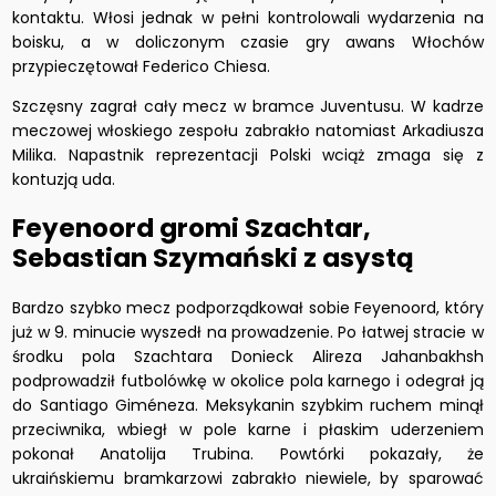
kontaktu. Włosi jednak w pełni kontrolowali wydarzenia na
boisku, a w doliczonym czasie gry awans Włochów
przypieczętował Federico Chiesa.
Szczęsny zagrał cały mecz w bramce Juventusu. W kadrze
meczowej włoskiego zespołu zabrakło natomiast Arkadiusza
Milika. Napastnik reprezentacji Polski wciąż zmaga się z
kontuzją uda.
Feyenoord gromi Szachtar,
Sebastian Szymański z asystą
Bardzo szybko mecz podporządkował sobie Feyenoord, który
już w 9. minucie wyszedł na prowadzenie. Po łatwej stracie w
środku pola Szachtara Donieck Alireza Jahanbakhsh
podprowadził futbolówkę w okolice pola karnego i odegrał ją
do Santiago Giméneza. Meksykanin szybkim ruchem minął
przeciwnika, wbiegł w pole karne i płaskim uderzeniem
pokonał Anatolija Trubina. Powtórki pokazały, że
ukraińskiemu bramkarzowi zabrakło niewiele, by sparować