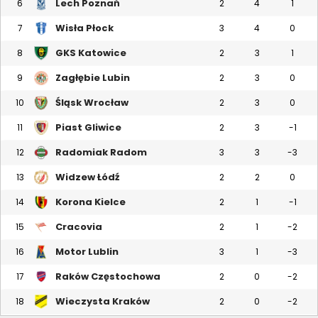
Lech Poznań
6
2
4
1
Wisła Płock
7
3
4
0
GKS Katowice
8
2
3
1
Zagłębie Lubin
9
2
3
0
Śląsk Wrocław
10
2
3
0
Piast Gliwice
11
2
3
-1
Radomiak Radom
12
3
3
-3
Widzew Łódź
13
2
2
0
Korona Kielce
14
2
1
-1
Cracovia
15
2
1
-2
Motor Lublin
16
3
1
-3
Raków Częstochowa
17
2
0
-2
Wieczysta Kraków
18
2
0
-2