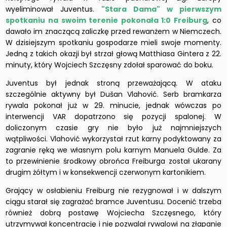
wyeliminował Juventus.
"Stara Dama" w pierwszym
spotkaniu na swoim terenie pokonała 1:0 Freiburg
, co
dawało im znaczącą zaliczkę przed rewanżem w Niemczech.
W dzisiejszym spotkaniu gospodarze mieli swoje momenty.
Jedną z takich okazji był strzał głową Matthiasa Gintera z 22.
minuty, który Wojciech Szczęsny zdołał sparować do boku.
Juventus był jednak stroną przeważającą. W ataku
szczególnie aktywny był Dušan Vlahović. Serb bramkarza
rywala pokonał już w 29. minucie, jednak wówczas po
interwencji VAR dopatrzono się pozycji spalonej. W
doliczonym czasie gry nie było już najmniejszych
wątpliwości. Vlahović wykorzystał rzut karny podyktowany za
zagranie ręką we własnym polu karnym Manuela Gulde. Za
to przewinienie środkowy obrońca Freiburga został ukarany
drugim żółtym i w konsekwencji czerwonym kartonikiem.
Grający w osłabieniu Freiburg nie rezygnował i w dalszym
ciągu starał się zagrażać bramce Juventusu. Docenić trzeba
również dobrą postawę Wojciecha Szczęsnego, który
utrzymywał koncentrację i nie pozwalał rywalowi na złapanie