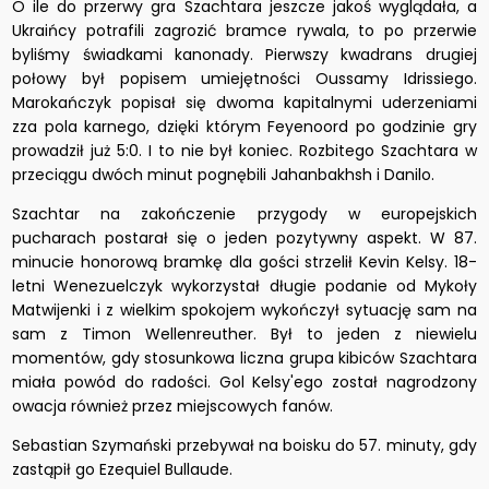
O ile do przerwy gra Szachtara jeszcze jakoś wyglądała, a
Ukraińcy potrafili zagrozić bramce rywala, to po przerwie
byliśmy świadkami kanonady. Pierwszy kwadrans drugiej
połowy był popisem umiejętności Oussamy Idrissiego.
Marokańczyk popisał się dwoma kapitalnymi uderzeniami
zza pola karnego, dzięki którym Feyenoord po godzinie gry
prowadził już 5:0. I to nie był koniec. Rozbitego Szachtara w
przeciągu dwóch minut pognębili Jahanbakhsh i Danilo.
Szachtar na zakończenie przygody w europejskich
pucharach postarał się o jeden pozytywny aspekt. W 87.
minucie honorową bramkę dla gości strzelił Kevin Kelsy. 18-
letni Wenezuelczyk wykorzystał długie podanie od Mykoły
Matwijenki i z wielkim spokojem wykończył sytuację sam na
sam z Timon Wellen­reuther. Był to jeden z niewielu
momentów, gdy stosunkowa liczna grupa kibiców Szachtara
miała powód do radości. Gol Kelsy'ego został nagrodzony
owacja również przez miejscowych fanów.
Sebastian Szymański przebywał na boisku do 57. minuty, gdy
zastąpił go Ezequiel Bullaude.