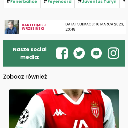
#
#
#
#
Fenerbahce
Feyenoord
Juventus Turyn
DATA PUBLIKACJI: 16 MARCA 2023,
BARTŁOMIEJ
WRZESIŃSKI
20:48
Nasze social
media:
Zobacz również