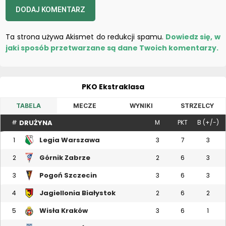
Ta strona używa Akismet do redukcji spamu.
Dowiedz się, w
jaki sposób przetwarzane są dane Twoich komentarzy.
PKO Ekstraklasa
TABELA
MECZE
WYNIKI
STRZELCY
DRUŻYNA
#
M
PKT
B (+/-)
Legia Warszawa
1
3
7
3
Górnik Zabrze
2
2
6
3
Pogoń Szczecin
3
3
6
3
Jagiellonia Białystok
4
2
6
2
Wisła Kraków
5
3
6
1