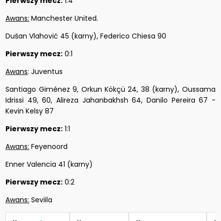
Pierwszy mecz:
1:4
Awans:
Manchester United.
Dušan Vlahović 45 (karny), Federico Chiesa 90
Pierwszy mecz:
0:1
Awans
: Juventus
Santiago Giménez 9, Orkun Kökçü 24, 38 (karny), Oussama
Idrissi 49, 60, Alireza Jahanbakhsh 64, Danilo Pereira 67 -
Kevin Kelsy 87
Pierwszy mecz:
1:1
Awans:
Feyenoord
Enner Valencia 41 (karny)
Pierwszy mecz:
0:2
Awans:
Seviila