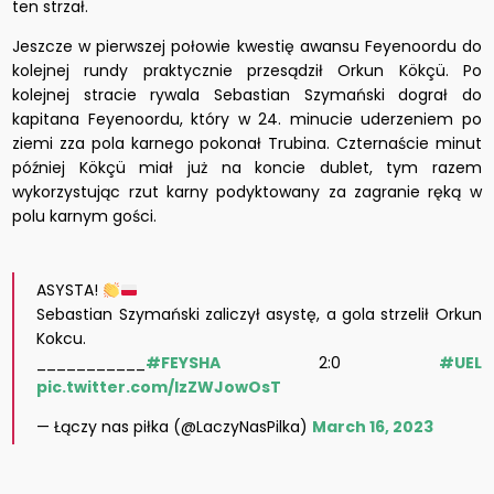
ten strzał.
Jeszcze w pierwszej połowie kwestię awansu Feyenoordu do
kolejnej rundy praktycznie przesądził Orkun Kökçü. Po
kolejnej stracie rywala Sebastian Szymański dograł do
kapitana Feyenoordu, który w 24. minucie uderzeniem po
ziemi zza pola karnego pokonał Trubina. Czternaście minut
później Kökçü miał już na koncie dublet, tym razem
wykorzystując rzut karny podyktowany za zagranie ręką w
polu karnym gości.
ASYSTA!
Sebastian Szymański zaliczył asystę, a gola strzelił Orkun
Kokcu.
___________
#FEYSHA
2:0
#UEL
pic.twitter.com/IzZWJowOsT
— Łączy nas piłka (@LaczyNasPilka)
March 16, 2023