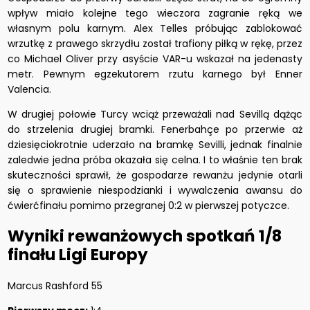
wpływ miało kolejne tego wieczora zagranie ręką we
własnym polu karnym. Alex Telles próbując zablokować
wrzutkę z prawego skrzydłu został trafiony piłką w rękę, przez
co Michael Oliver przy asyście VAR-u wskazał na jedenasty
metr. Pewnym egzekutorem rzutu karnego był Enner
Valencia.
W drugiej połowie Turcy wciąż przeważali nad Sevillą dążąc
do strzelenia drugiej bramki. Fenerbahçe po przerwie aż
dziesięciokrotnie uderzało na bramkę Sevilli, jednak finalnie
zaledwie jedna próba okazała się celna. I to właśnie ten brak
skuteczności sprawił, że gospodarze rewanżu jedynie otarli
się o sprawienie niespodzianki i wywalczenia awansu do
ćwierćfinału pomimo przegranej 0:2 w pierwszej potyczce.
Wyniki rewanżowych spotkań 1/8
finału Ligi Europy
Marcus Rashford 55