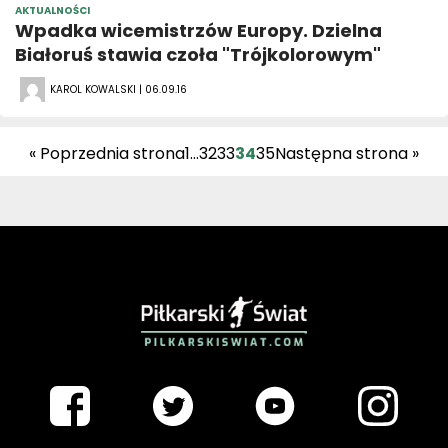
AKTUALNOŚCI
Wpadka wicemistrzów Europy. Dzielna
Białoruś stawia czoła "Trójkolorowym"
KAROL KOWALSKI | 06.09.16
« Poprzednia strona
1
…
32
33
34
35
Następna strona »
PIŁKARSKISWIAT.COM