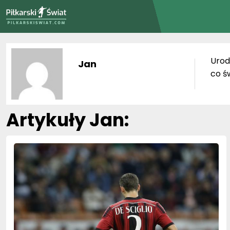
PiłkarskiSwiat.com
Urod
Jan
co św
Artykuły Jan: