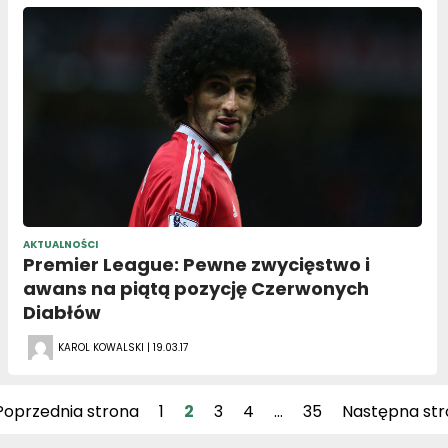
AKTUALNOŚCI
Premier League: Pewne zwycięstwo i
awans na piątą pozycję Czerwonych
Diabłów
KAROL KOWALSKI | 19.03.17
Poprzednia strona
1
2
3
4
…
35
Następna str