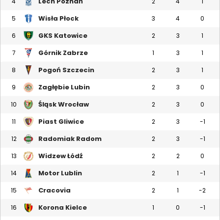
Lech Poznań
4
2
4
1
Wisła Płock
5
3
4
0
GKS Katowice
6
2
3
1
Górnik Zabrze
7
1
3
1
Pogoń Szczecin
8
2
3
1
Zagłębie Lubin
9
2
3
0
Śląsk Wrocław
10
2
3
0
Piast Gliwice
11
2
3
-1
Radomiak Radom
12
2
3
-1
Widzew Łódź
13
2
2
0
Motor Lublin
14
2
1
-1
Cracovia
15
2
1
-2
Korona Kielce
16
1
0
-1