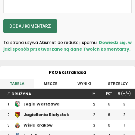
Ta strona używa Akismet do redukcji spamu.
Dowiedz się, w
jaki sposób przetwarzane są dane Twoich komentarzy.
PKO Ekstraklasa
TABELA
MECZE
WYNIKI
STRZELCY
DRUŻYNA
#
M
PKT
B (+/-)
Legia Warszawa
1
2
6
3
Jagiellonia Białystok
2
2
6
2
Wisła Kraków
3
3
6
1