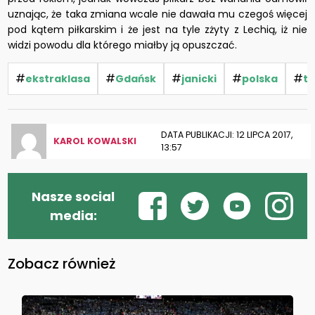
uznając, że taka zmiana wcale nie dawała mu czegoś więcej
pod kątem piłkarskim i że jest na tyle zżyty z Lechią, iż nie
widzi powodu dla którego miałby ją opuszczać.
#
#
#
#
#
ekstraklasa
Gdańsk
janicki
polska
tr
DATA PUBLIKACJI: 12 LIPCA 2017,
KAROL KOWALSKI
13:57
Nasze social
media:
Zobacz również