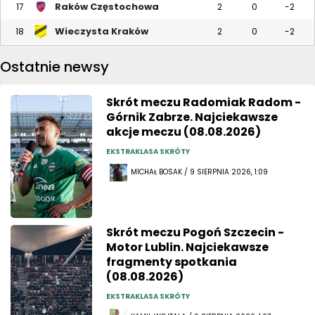
Raków Częstochowa
17
2
0
-2
Wieczysta Kraków
18
2
0
-2
Ostatnie newsy
Skrót meczu Radomiak Radom -
Górnik Zabrze. Najciekawsze
akcje meczu (08.08.2026)
EKSTRAKLASA SKRÓTY
MICHAŁ BOSAK / 9 SIERPNIA 2026, 1:09
Skrót meczu Pogoń Szczecin -
Motor Lublin. Najciekawsze
fragmenty spotkania
(08.08.2026)
EKSTRAKLASA SKRÓTY