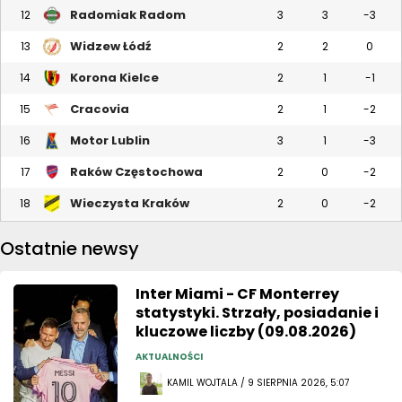
Radomiak Radom
12
3
3
-3
Widzew Łódź
13
2
2
0
Korona Kielce
14
2
1
-1
Cracovia
15
2
1
-2
Motor Lublin
16
3
1
-3
Raków Częstochowa
17
2
0
-2
Wieczysta Kraków
18
2
0
-2
Ostatnie newsy
Inter Miami - CF Monterrey
statystyki. Strzały, posiadanie i
kluczowe liczby (09.08.2026)
AKTUALNOŚCI
KAMIL WOJTALA / 9 SIERPNIA 2026, 5:07