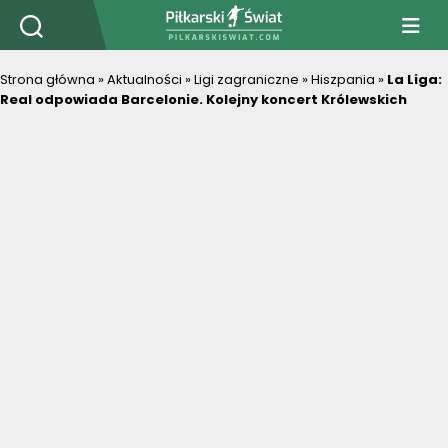
PiłkarskiSwiat.com
Strona główna
»
Aktualności
»
Ligi zagraniczne
»
Hiszpania
»
La Liga:
Real odpowiada Barcelonie. Kolejny koncert Królewskich