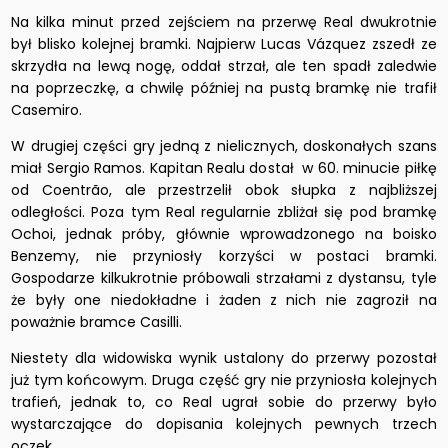
Na kilka minut przed zejściem na przerwę Real dwukrotnie
był blisko kolejnej bramki. Najpierw Lucas Vázquez zszedł ze
skrzydła na lewą nogę, oddał strzał, ale ten spadł zaledwie
na poprzeczkę, a chwilę później na pustą bramkę nie trafił
Casemiro.
W drugiej części gry jedną z nielicznych, doskonałych szans
miał Sergio Ramos. Kapitan Realu dostał w 60. minucie piłkę
od Coentrão, ale przestrzelił obok słupka z najbliższej
odległości. Poza tym Real regularnie zbliżał się pod bramkę
Ochoi, jednak próby, głównie wprowadzonego na boisko
Benzemy, nie przyniosły korzyści w postaci bramki.
Gospodarze kilkukrotnie próbowali strzałami z dystansu, tyle
że były one niedokładne i żaden z nich nie zagroził na
poważnie bramce Casilli.
Niestety dla widowiska wynik ustalony do przerwy pozostał
już tym końcowym. Druga część gry nie przyniosła kolejnych
trafień, jednak to, co Real ugrał sobie do przerwy było
wystarczające do dopisania kolejnych pewnych trzech
oczek.