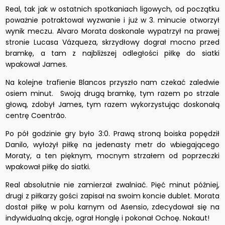
Real, tak jak w ostatnich spotkaniach ligowych, od początku
poważnie potraktował wyzwanie i już w 3. minucie otworzył
wynik meczu. Alvaro Morata doskonale wypatrzył na prawej
stronie Lucasa Vázqueza, skrzydłowy dograł mocno przed
bramkę, a tam z najbliższej odległości piłkę do siatki
wpakował James.
Na kolejne trafienie Blancos przyszło nam czekać zaledwie
osiem minut. Swoją drugą bramkę, tym razem po strzale
głową, zdobył James, tym razem wykorzystując doskonałą
centrę Coentrão.
Po pół godzinie gry było 3:0. Prawą stroną boiska popędził
Danilo, wyłożył piłkę na jedenasty metr do wbiegającego
Moraty, a ten pięknym, mocnym strzałem od poprzeczki
wpakował piłkę do siatki.
Real absolutnie nie zamierzał zwalniać. Pięć minut później,
drugi z piłkarzy gości zapisał na swoim koncie dublet. Morata
dostał piłkę w polu karnym od Asensio, zdecydował się na
indywidualną akcję, ograł Honglę i pokonał Ochoę. Nokaut!