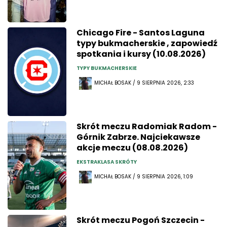
Chicago Fire - Santos Laguna
typy bukmacherskie , zapowiedź
spotkania i kursy (10.08.2026)
TYPY BUKMACHERSKIE
MICHAŁ BOSAK / 9 SIERPNIA 2026, 2:33
Skrót meczu Radomiak Radom -
Górnik Zabrze. Najciekawsze
akcje meczu (08.08.2026)
EKSTRAKLASA SKRÓTY
MICHAŁ BOSAK / 9 SIERPNIA 2026, 1:09
Skrót meczu Pogoń Szczecin -