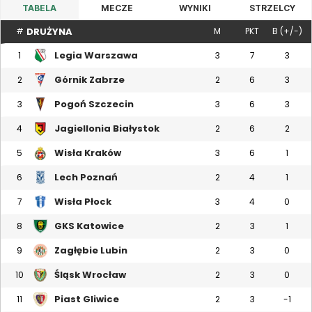
TABELA
MECZE
WYNIKI
STRZELCY
DRUŻYNA
#
M
PKT
B (+/-)
Legia Warszawa
1
3
7
3
Górnik Zabrze
2
2
6
3
Pogoń Szczecin
3
3
6
3
Jagiellonia Białystok
4
2
6
2
Wisła Kraków
5
3
6
1
Lech Poznań
6
2
4
1
Wisła Płock
7
3
4
0
GKS Katowice
8
2
3
1
Zagłębie Lubin
9
2
3
0
Śląsk Wrocław
10
2
3
0
Piast Gliwice
11
2
3
-1