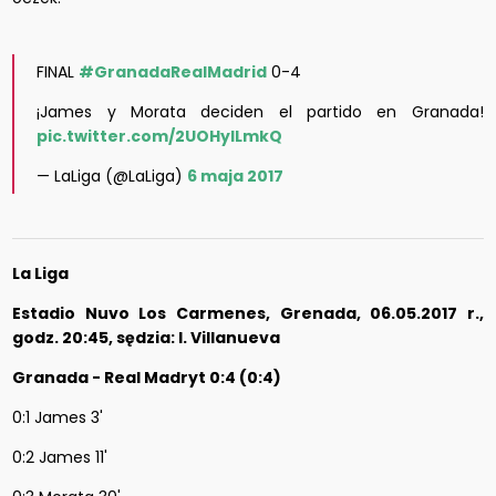
FINAL
#GranadaRealMadrid
0-4
¡James y Morata deciden el partido en Granada!
pic.twitter.com/2UOHyILmkQ
— LaLiga (@LaLiga)
6 maja 2017
La Liga
Estadio Nuvo Los Carmenes, Grenada, 06.05.2017 r.,
godz. 20:45, sędzia: I. Villanueva
Granada - Real Madryt 0:4 (0:4)
0:1 James 3'
0:2 James 11'