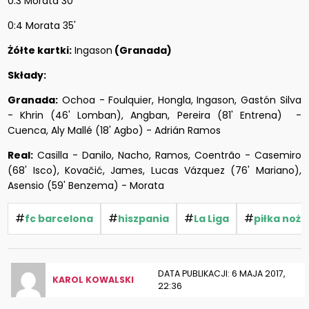
0:3 Morata 30'
0:4 Morata 35'
Żółte kartki:
Ingason
(Granada)
Składy:
Granada:
Ochoa - Foulquier, Hongla, Ingason, Gastón Silva
- Khrin (46' Lomban), Angban, Pereira (81' Entrena) -
Cuenca, Aly Mallé (18' Agbo) - Adrián Ramos
Real:
Casilla - Danilo, Nacho, Ramos, Coentrão - Casemiro
(68' Isco), Kovačić, James, Lucas Vázquez (76' Mariano),
Asensio (59' Benzema) - Morata
#
#
#
#
fc barcelona
hiszpania
La Liga
piłka noż
DATA PUBLIKACJI: 6 MAJA 2017,
KAROL KOWALSKI
22:36