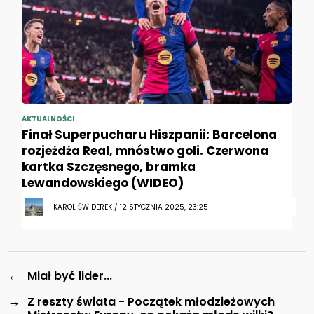
AKTUALNOŚCI
Finał Superpucharu Hiszpanii: Barcelona
rozjeżdża Real, mnóstwo goli. Czerwona
kartka Szczęsnego, bramka
Lewandowskiego (WIDEO)
KAROL ŚWIDEREK / 12 STYCZNIA 2025, 23:25
←
Miał być lider...
→
Z reszty świata - Początek młodzieżowych