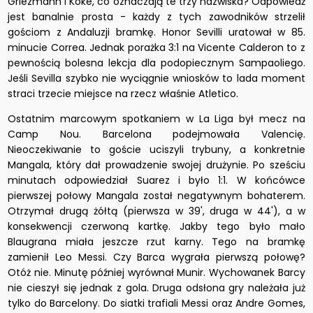
Griezmann i Koke, co oznaczają te trzy nazwiska? Odpowiedź
jest banalnie prosta - każdy z tych zawodników strzelił
gościom z Andaluzji bramkę. Honor Sevilli uratował w 85.
minucie Correa. Jednak porażka 3:1 na Vicente Calderon to z
pewnością bolesna lekcja dla podopiecznym Sampaoliego.
Jeśli Sevilla szybko nie wyciągnie wniosków to lada moment
straci trzecie miejsce na rzecz właśnie Atletico.
Ostatnim marcowym spotkaniem w La Liga był mecz na
Camp Nou. Barcelona podejmowała Valencię.
Nieoczekiwanie to goście uciszyli trybuny, a konkretnie
Mangala, który dał prowadzenie swojej drużynie. Po sześciu
minutach odpowiedział Suarez i było 1:1. W końcówce
pierwszej połowy Mangala został negatywnym bohaterem.
Otrzymał drugą żółtą (pierwsza w 39', druga w 44'), a w
konsekwencji czerwoną kartkę. Jakby tego było mało
Blaugrana miała jeszcze rzut karny. Tego na bramkę
zamienił Leo Messi. Czy Barca wygrała pierwszą połowę?
Otóż nie. Minutę później wyrównał Munir. Wychowanek Barcy
nie cieszył się jednak z gola. Druga odsłona gry należała już
tylko do Barcelony. Do siatki trafiali Messi oraz Andre Gomes,