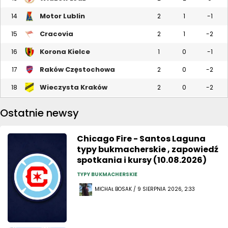
Motor Lublin
14
2
1
-1
Cracovia
15
2
1
-2
Korona Kielce
16
1
0
-1
Raków Częstochowa
17
2
0
-2
Wieczysta Kraków
18
2
0
-2
Ostatnie newsy
Chicago Fire - Santos Laguna
typy bukmacherskie , zapowiedź
spotkania i kursy (10.08.2026)
TYPY BUKMACHERSKIE
MICHAŁ BOSAK / 9 SIERPNIA 2026, 2:33