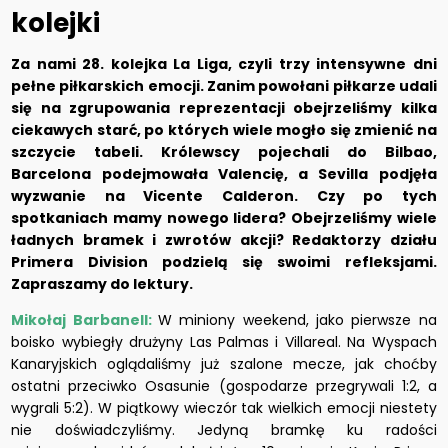
kolejki
Za nami 28. kolejka La Liga, czyli trzy intensywne dni
pełne piłkarskich emocji. Zanim powołani piłkarze udali
się na zgrupowania reprezentacji obejrzeliśmy kilka
ciekawych starć, po których wiele mogło się zmienić na
szczycie tabeli. Królewscy pojechali do Bilbao,
Barcelona podejmowała Valencię, a Sevilla podjęła
wyzwanie na Vicente Calderon. Czy po tych
spotkaniach mamy nowego lidera? Obejrzeliśmy wiele
ładnych bramek i zwrotów akcji? Redaktorzy działu
Primera Division podzielą się swoimi refleksjami.
Zapraszamy do lektury.
Mikołaj Barbanell:
W miniony weekend, jako pierwsze na
boisko wybiegły drużyny Las Palmas i Villareal. Na Wyspach
Kanaryjskich oglądaliśmy już szalone mecze, jak choćby
ostatni przeciwko Osasunie (gospodarze przegrywali 1:2, a
wygrali 5:2). W piątkowy wieczór tak wielkich emocji niestety
nie doświadczyliśmy. Jedyną bramkę ku radości