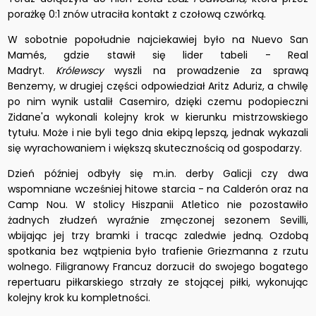
porażkę 0:1 znów utraciła kontakt z czołową czwórką.
W sobotnie popołudnie najciekawiej było na Nuevo San
Mamés, gdzie stawił się lider tabeli - Real
Madryt.
Królewscy
wyszli na prowadzenie za sprawą
Benzemy, w drugiej części odpowiedział Aritz Aduriz, a chwilę
po nim wynik ustalił Casemiro, dzięki czemu podopieczni
Zidane'a wykonali kolejny krok w kierunku mistrzowskiego
tytułu. Może i nie byli tego dnia ekipą lepszą, jednak wykazali
się wyrachowaniem i większą skutecznością od gospodarzy.
Dzień później odbyły się m.in. derby Galicji czy dwa
wspomniane wcześniej hitowe starcia - na Calderón oraz na
Camp Nou. W stolicy Hiszpanii Atletico nie pozostawiło
żadnych złudzeń wyraźnie zmęczonej sezonem Sevilli,
wbijając jej trzy bramki i tracąc zaledwie jedną. Ozdobą
spotkania bez wątpienia było trafienie Griezmanna z rzutu
wolnego. Filigranowy Francuz dorzucił do swojego bogatego
repertuaru piłkarskiego strzały ze stojącej piłki, wykonując
kolejny krok ku kompletności.