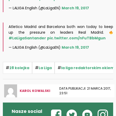
— LALIGA English (@LaLigaEN)
March 19, 2017
Atletico Madrid and Barcelona both won today to keep
up the pressure on leaders Real Madrid.
#LaLigaSantander
pic.twitter.com/nFuTBbMgun
— LALIGA English (@LaLigaEN)
March 19, 2017
#
#
#
28 kolejka
La Liga
la liga redaktorskim okiem
DATA PUBLIKACJI: 21 MARCA 2017,
KAROL KOWALSKI
23:51
Nasze social