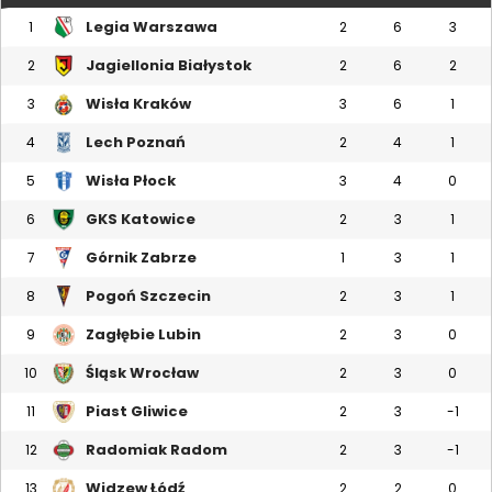
Legia Warszawa
1
2
6
3
Jagiellonia Białystok
2
2
6
2
Wisła Kraków
3
3
6
1
Lech Poznań
4
2
4
1
Wisła Płock
5
3
4
0
GKS Katowice
6
2
3
1
Górnik Zabrze
7
1
3
1
Pogoń Szczecin
8
2
3
1
Zagłębie Lubin
9
2
3
0
Śląsk Wrocław
10
2
3
0
Piast Gliwice
11
2
3
-1
Radomiak Radom
12
2
3
-1
Widzew Łódź
13
2
2
0