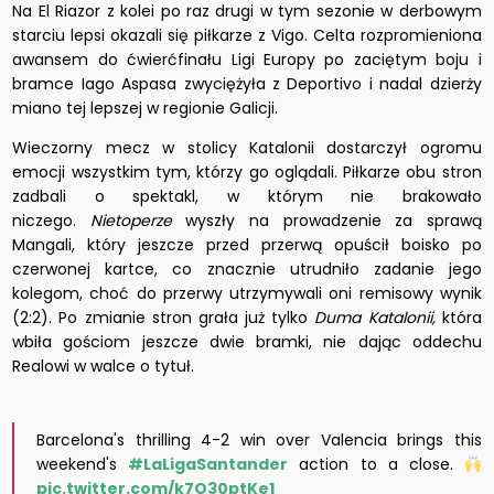
Na El Riazor z kolei po raz drugi w tym sezonie w derbowym
starciu lepsi okazali się piłkarze z Vigo. Celta rozpromieniona
awansem do ćwierćfinału Ligi Europy po zaciętym boju i
bramce Iago Aspasa zwyciężyła z Deportivo i nadal dzierży
miano tej lepszej w regionie Galicji.
Wieczorny mecz w stolicy Katalonii dostarczył ogromu
emocji wszystkim tym, którzy go oglądali. Piłkarze obu stron
zadbali o spektakl, w którym nie brakowało
niczego.
Nietoperze
wyszły na prowadzenie za sprawą
Mangali, który jeszcze przed przerwą opuścił boisko po
czerwonej kartce, co znacznie utrudniło zadanie jego
kolegom, choć do przerwy utrzymywali oni remisowy wynik
(2:2). Po zmianie stron grała już tylko
Duma Katalonii,
która
wbiła gościom jeszcze dwie bramki, nie dając oddechu
Realowi w walce o tytuł.
Barcelona's thrilling 4-2 win over Valencia brings this
weekend's
#LaLigaSantander
action to a close.
pic.twitter.com/k7O30ptKe1