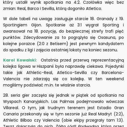
który ustalił wynik spotkania na 4:2. Czołówka więc bez
zmian: Real, Barca i Sevilla, którą dogoniło Atletico.
W dole tabeli na uwagę zasługuje starcie 18. Granady z 19.
Sportingiem Gijon. Spotkanie aż 3:1 wygrał Sporting i
awansował na 18. pozycję, do bezpiecznej strefy trafi pięć
punktów. Zdecydowanie za to pogrążyła się Osasuna, po
kolejne porażce (2:0 z Betisem) jest pewnym kandydatem
do spadku z ligi i zajęcia ostatniej lokaty na koniec sezonu.
Karol Kowalski:
Ostatnia przed przerwą reprezentacyjną
kolejka ligowa w Hiszpanii była naprawdę ciekawa. Pojedynki
takie jak Athletic-Real, Atletico-Sevilla czy Barcelona-
Valencia nie zdarzają się co kolejkę. W ten weekend
mogliśmy podziwiać m.in. te właśnie starcia.
28. seria gier zaczęła się jednak w piątek od spotkania na
Wyspach Kanaryjskich. Las Palmas podejmowało wówczas
Villareal. O tym, jak trudnym terenem jest Estadio Gran
Canaria przekonały się w tym sezonie już Real Madryt (2:2),
Athletic Bilbao czy Valencia (obie ekipy przegrały tam 1:3).
Teraz dołączyła do nich
Żółta Łódź Podwodna,
która przez