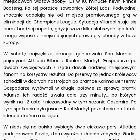
miejscowych widzów zdobył już w 10. minucie Kevin-Prince
Boateng. Po tej porażce zawodnicy Żółtej Łodzi Podwodnej
znacznie oddalają się od miejsca premiowanego grą w
eliminacji do Champions League. Sytuacja Villareal staje się
coraz bardziej napięta, gdyż jeszcze kilka słabszych spotkań i
mogą wypaść z miejsc dojących prawo gry choćby w Lidze
Europy.
W sobotę największe emocje generowało San Mames i
pojedynek Athletic Bilbao z Realem Madryt. Gospodarze po
dwóch zwycięstwach z rzędu dawali nadzieję miejscowym
fanom na korzystny rezultat. Do przerwy to jednak Królewscy
schodzili w dobrych nastrojach po bramce Karima Benzemy.
Gospodarze wyrównali w drugiej połowie za sprawą bramki
Aduriza. Ich radość trwała całe trzy minuty... po których
wynik na 1:2 ustalił niezawodny w tym sezonie Casemiro. Po
tym spotkaniu było jasne - Real Madryt pozostanie na fotelu
lidera do końca miesiąca.
W niedzielę na boisko wybiegły dwie ciekawe pary. Atletico
podejmowało Sevillę, która wyraźnie złapała zadyszkę. Godin,