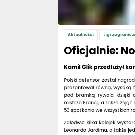
Aktualności
Ligi zagranicz
Oficjalnie: 
Kamil Glik przedłużył k
Polski defensor został nagro
prezentował równą, wysoką f
pod bramką rywala, dzięki 
mistrza Francji, a także zająć
53 spotkania we wszystkich ro
Zaledwie kilka kolejek wysta
Leonardo Jardima, a także jed