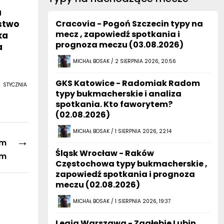
a
óstwo
Cracovia - Pogoń Szczecin typy na
mecz , zapowiedź spotkania i
ka
prognoza meczu (03.08.2026)
a
MICHAŁ BOSAK / 2 SIERPNIA 2026, 20:56
GKS Katowice - Radomiak Radom
 STYCZNIA
typy bukmacherskie i analiza
spotkania. Kto faworytem?
(02.08.2026)
MICHAŁ BOSAK / 1 SIERPNIA 2026, 22:14
→
em
Śląsk Wrocław - Raków
om
Częstochowa typy bukmacherskie ,
zapowiedź spotkania i prognoza
meczu (02.08.2026)
MICHAŁ BOSAK / 1 SIERPNIA 2026, 19:37
Legia Warszawa - Zagłębie Lubin