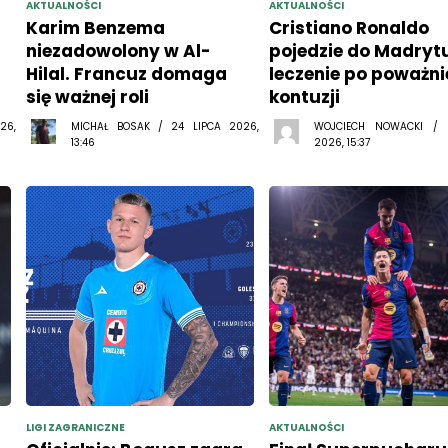
AKTUALNOŚCI
AKTUALNOŚCI
Karim Benzema
Cristiano Ronaldo
niezadowolony w Al-
pojedzie do Madryt
Hilal. Francuz domaga
leczenie po poważni
się ważnej roli
kontuzji
26,
MICHAŁ BOSAK / 24 LIPCA 2026,
WOJCIECH NOWACKI /
13:46
2026, 15:37
LIGI ZAGRANICZNE
AKTUALNOŚCI