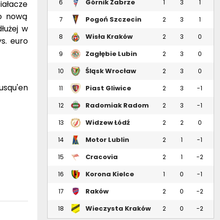
Górnik Zabrze
6
1
3
1
iałacze
go nową
Pogoń Szczecin
7
2
3
1
łużej w
Wisła Kraków
8
2
3
0
s. euro
Zagłębie Lubin
9
2
3
0
Śląsk Wrocław
10
2
3
0
 jusqu'en
Piast Gliwice
11
2
3
-1
Radomiak Radom
12
2
3
-1
Widzew Łódź
13
2
2
0
Motor Lublin
14
2
1
-1
Cracovia
15
2
1
-2
Korona Kielce
16
1
0
-1
Raków
17
2
0
-2
Częstochowa
Wieczysta Kraków
18
2
0
-2