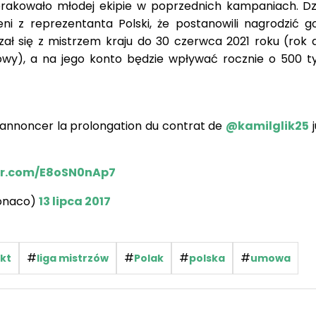
brakowało młodej ekipie w poprzednich kampaniach. Dz
i z reprezentanta Polski, że postanowili nagrodzić 
ł się z mistrzem kraju do 30 czerwca 2021 roku (rok d
wy), a na jego konto będzie wpływać rocznie o 500 ty
'annoncer la prolongation du contrat de
@kamilglik25
​
ter.com/E8oSN0nAp7
onaco)
13 lipca 2017
#
#
#
#
kt
liga mistrzów
Polak
polska
umowa