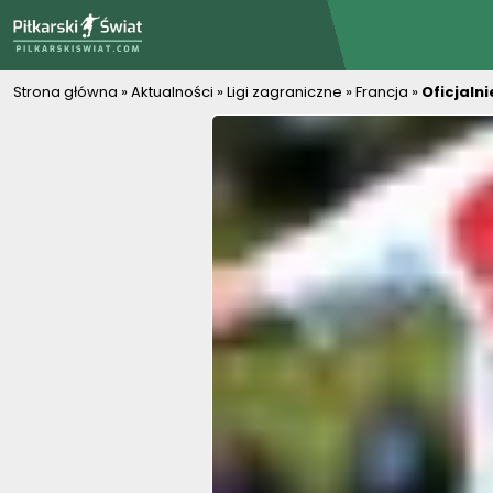
PiłkarskiSwiat.com
Strona główna
»
Aktualności
»
Ligi zagraniczne
»
Francja
»
Oficjaln