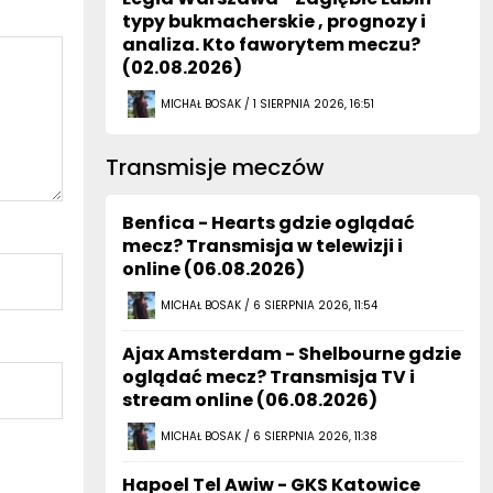
typy bukmacherskie , prognozy i
analiza. Kto faworytem meczu?
(02.08.2026)
MICHAŁ BOSAK / 1 SIERPNIA 2026, 16:51
Transmisje meczów
Benfica - Hearts gdzie oglądać
mecz? Transmisja w telewizji i
online (06.08.2026)
MICHAŁ BOSAK / 6 SIERPNIA 2026, 11:54
Ajax Amsterdam - Shelbourne gdzie
oglądać mecz? Transmisja TV i
stream online (06.08.2026)
MICHAŁ BOSAK / 6 SIERPNIA 2026, 11:38
Hapoel Tel Awiw - GKS Katowice