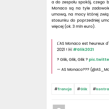
a do zespołu spokój, czego 
Monaco są na tyle zadowolen
umową, na mocy której związa
stosunku do poprzedniej umo
więcej (ok. 3 mln euro).
L'AS Monaco est heureux d
2021 ! ￼
#Glik2021
? Glik, Glik, Glik ?
pic.twit
— AS Monaco??? (@AS_M
#
#
#
francja
Glik
kontra