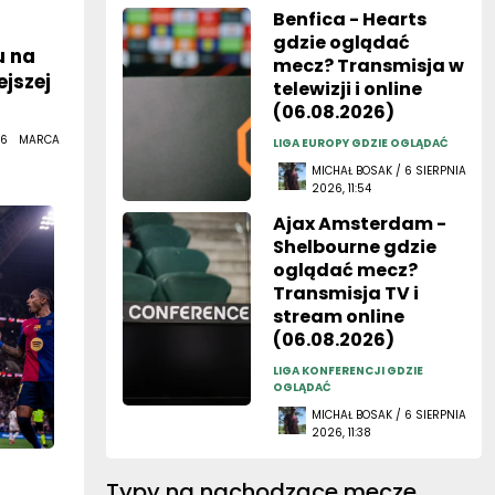
Benfica - Hearts
gdzie oglądać
u na
mecz? Transmisja w
ejszej
telewizji i online
(06.08.2026)
 6 MARCA
LIGA EUROPY GDZIE OGLĄDAĆ
MICHAŁ BOSAK / 6 SIERPNIA
2026, 11:54
Ajax Amsterdam -
Shelbourne gdzie
oglądać mecz?
Transmisja TV i
stream online
(06.08.2026)
LIGA KONFERENCJI GDZIE
OGLĄDAĆ
MICHAŁ BOSAK / 6 SIERPNIA
2026, 11:38
Typy na nachodzące mecze