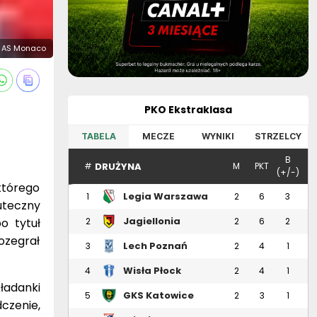
. AS Monaco
PKO Ekstraklasa
TABELA
MECZE
WYNIKI
STRZELCY
B
DRUŻYNA
#
M
PKT
(+/-)
którego
Legia Warszawa
1
2
6
3
uteczny
Jagiellonia
o tytuł
2
2
6
2
Białystok
rozegrał
Lech Poznań
3
2
4
1
Wisła Płock
4
2
4
1
ładanki
GKS Katowice
5
2
3
1
dczenie,