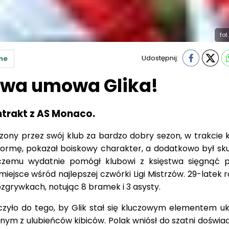
fot
Udostępnij:
ne
Nowa umowa Glika!
ontrakt z AS Monaco.
dzony przez swój klub za bardzo dobry sezon, w trakcie 
ormę, pokazał boiskowy charakter, a dodatkowo był sk
czemu wydatnie pomógł klubowi z księstwa sięgnąć p
 miejsce wśród najlepszej czwórki Ligi Mistrzów. 29-latek 
zgrywkach, notując 8 bramek i 3 asysty.
rczyło do tego, by Glik stał się kluczowym elementem uk
nym z ulubieńców kibiców. Polak wniósł do szatni doświa