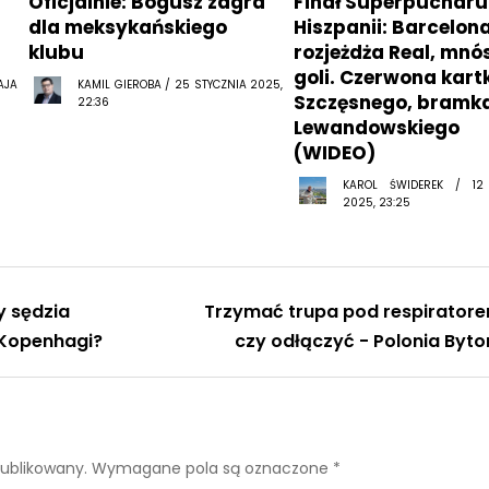
Oficjalnie: Bogusz zagra
Finał Superpucharu
dla meksykańskiego
Hiszpanii: Barcelon
klubu
rozjeżdża Real, mn
goli. Czerwona kart
AJA
KAMIL GIEROBA / 25 STYCZNIA 2025,
Szczęsnego, bramk
22:36
Lewandowskiego
(WIDEO)
KAROL ŚWIDEREK / 12
2025, 23:25
y sędzia
Trzymać trupa pod respirator
 Kopenhagi?
czy odłączyć - Polonia Byt
publikowany.
Wymagane pola są oznaczone
*