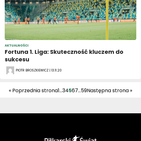
AKTUALNOŚCI
Fortuna 1. Liga: Skuteczność kluczem do
sukcesu
PIOTR BROSZKIEWICZ | 13.11.20
« Poprzednia strona
1
…
3
4
5
6
7
…
59
Następna strona »