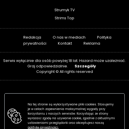
Strumyk TV
Strims Top
Redakcja
O nas w mediach
Polityka
prywatności
Kontakt
Reklama
Serwis wyłącznie dla osób powyżej 18 lat. Hazard może uzależniać.
Szczegóły
Graj odpowiedzialnie.
Copyright © All rights reserved
Na tej stronie są wykorzystywane pliki cookies. Stosujemy
je w celach zapewnienia maksymalnej wygody przy
korzystaniu z naszych serwisów. Korzystając ze strony
wyrażasz zgodę na używanie cookie, zgodnie z aktualnymi
ustawieniami przeglądarki oraz akceptujesz naszą
politykę prywatności.