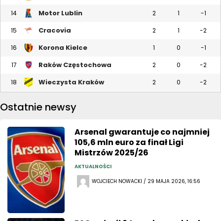
Motor Lublin
14
2
1
-1
Cracovia
15
2
1
-2
Korona Kielce
16
1
0
-1
Raków Częstochowa
17
2
0
-2
Wieczysta Kraków
18
2
0
-2
Ostatnie newsy
Arsenal gwarantuje co najmniej
105,6 mln euro za finał Ligi
Mistrzów 2025/26
AKTUALNOŚCI
WOJCIECH NOWACKI / 29 MAJA 2026, 16:56