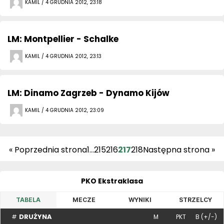
KAMIL / 4 GRUDNIA 2012, 23:18
LM: Montpellier - Schalke
KAMIL / 4 GRUDNIA 2012, 23:13
LM: Dinamo Zagrzeb - Dynamo Kijów
KAMIL / 4 GRUDNIA 2012, 23:09
« Poprzednia strona
1
…
215
216
217
218
Następna strona »
PKO Ekstraklasa
TABELA
MECZE
WYNIKI
STRZELCY
DRUŻYNA
#
M
PKT
B (+/-)