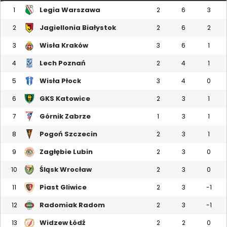
Legia Warszawa
1
2
6
3
Jagiellonia Białystok
2
2
6
2
Wisła Kraków
3
3
6
1
Lech Poznań
4
2
4
1
Wisła Płock
5
3
4
0
GKS Katowice
6
2
3
1
Górnik Zabrze
7
1
3
1
Pogoń Szczecin
8
2
3
1
Zagłębie Lubin
9
2
3
0
Śląsk Wrocław
10
2
3
0
Piast Gliwice
11
2
3
-1
Radomiak Radom
12
2
3
-1
Widzew Łódź
13
2
2
0