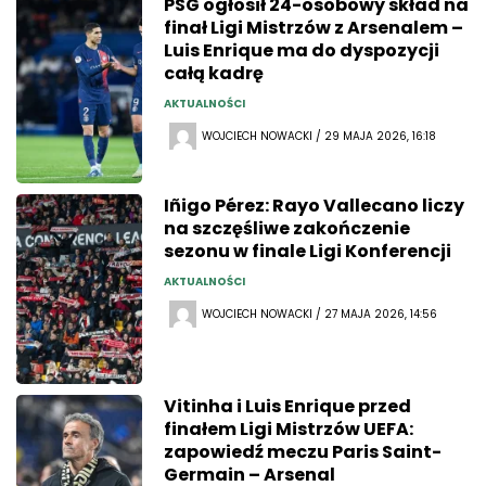
PSG ogłosił 24-osobowy skład na
finał Ligi Mistrzów z Arsenalem –
Luis Enrique ma do dyspozycji
całą kadrę
AKTUALNOŚCI
WOJCIECH NOWACKI / 29 MAJA 2026, 16:18
Iñigo Pérez: Rayo Vallecano liczy
na szczęśliwe zakończenie
sezonu w finale Ligi Konferencji
AKTUALNOŚCI
WOJCIECH NOWACKI / 27 MAJA 2026, 14:56
Vitinha i Luis Enrique przed
finałem Ligi Mistrzów UEFA:
zapowiedź meczu Paris Saint-
Germain – Arsenal