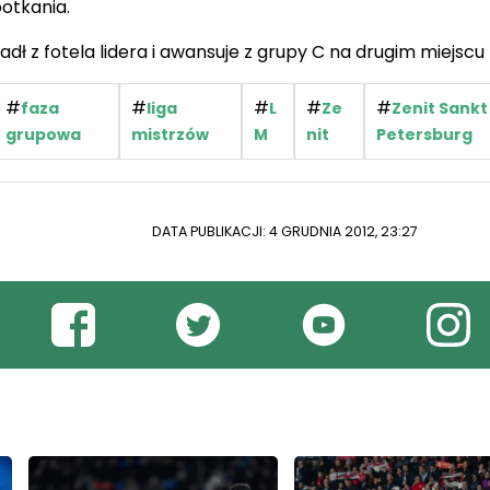
otkania.
padł z fotela lidera i awansuje z grupy C na drugim miejscu
#
#
#
#
#
faza
liga
L
Ze
Zenit Sankt
grupowa
mistrzów
M
nit
Petersburg
DATA PUBLIKACJI: 4 GRUDNIA 2012, 23:27