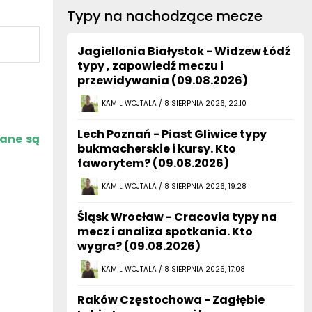
Typy na nachodzące mecze
Jagiellonia Białystok - Widzew Łódź
typy , zapowiedź meczu i
przewidywania (09.08.2026)
KAMIL WOJTALA / 8 SIERPNIA 2026, 22:10
Lech Poznań - Piast Gliwice typy
zane są
bukmacherskie i kursy. Kto
faworytem? (09.08.2026)
KAMIL WOJTALA / 8 SIERPNIA 2026, 19:28
Śląsk Wrocław - Cracovia typy na
mecz i analiza spotkania. Kto
wygra? (09.08.2026)
KAMIL WOJTALA / 8 SIERPNIA 2026, 17:08
Raków Częstochowa - Zagłębie