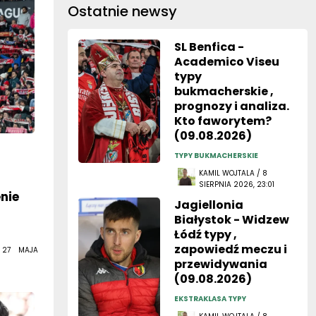
Ostatnie newsy
SL Benfica -
Academico Viseu
typy
bukmacherskie ,
prognozy i analiza.
Kto faworytem?
(09.08.2026)
TYPY BUKMACHERSKIE
KAMIL WOJTALA / 8
SIERPNIA 2026, 23:01
nie
Jagiellonia
Białystok - Widzew
Łódź typy ,
zapowiedź meczu i
 27 MAJA
przewidywania
(09.08.2026)
EKSTRAKLASA TYPY