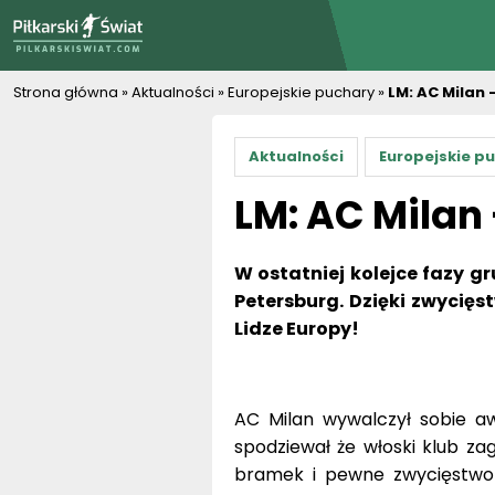
PiłkarskiSwiat.com
Strona główna
»
Aktualności
»
Europejskie puchary
»
LM: AC Milan 
Aktualności
Europejskie p
LM: AC Milan 
W ostatniej kolejce fazy gr
Petersburg. Dzięki zwycięst
Lidze Europy!
AC Milan wywalczył sobie awa
spodziewał że włoski klub zag
bramek i pewne zwycięstwo z