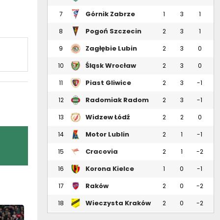
Górnik Zabrze
7
1
3
1
Pogoń Szczecin
8
2
3
1
Zagłębie Lubin
9
2
3
0
Śląsk Wrocław
10
2
3
0
Piast Gliwice
11
2
3
-1
Radomiak Radom
12
2
3
-1
Widzew Łódź
13
2
2
0
Motor Lublin
14
2
1
-1
Cracovia
15
2
1
-2
Korona Kielce
16
1
0
-1
Raków
17
2
0
-2
Częstochowa
Wieczysta Kraków
18
2
0
-2