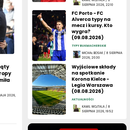
KAMIL WOJTALA / 8
SIERPNIA 2026, 22:10
FC Porto - FC
Alverca typy na
mecz i kursy. Kto
wygra?
(09.08.2026)
TYPY BUKMACHERSKIE
MICHAŁ BOSAK / 8 SIERPNIA
2026, 20:30
iąty
Wyjściowe składy
na spotkanie
uropy
Korona Kielce -
miła
Legia Warszawa
(08.08.2026)
MAJA 2026,
AKTUALNOŚCI
KAMIL WOJTALA / 8
SIERPNIA 2026, 19:52