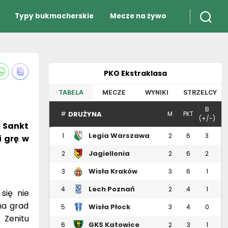
Typy bukmacherskie
Mecze na żywo
PKO Ekstraklasa
TABELA
MECZE
WYNIKI
STRZELCY
B
DRUŻYNA
#
M
PKT
(+/-)
m Sankt
Legia Warszawa
1
2
6
3
i grę w
Jagiellonia
2
2
6
2
Białystok
Wisła Kraków
3
3
6
1
Lech Poznań
4
2
4
1
się nie
 na grad
Wisła Płock
5
3
4
0
 Zenitu
GKS Katowice
6
2
3
1