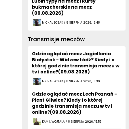
Lubin typy na mecz i kursy
bukmacherskie na mecz
(09.08.2026)
MICHAŁ BOSAK / 8 SIERPNIA 2026, 16:48
Transmisje meczów
Gdzie oglądać mecz Jagiellonia
Białystok - Widzew Łódź? Kiedy i o
której godzinie transmisja meczu w
tv i online?(09.08.2026)
MICHAŁ BOSAK / 8 SIERPNIA 2026, 18:39
Gdzie oglądać mecz Lech Poznań -
Piast Gliwice? Kiedy i o której
godzinie transmisja meczu w tv i
online?(09.08.2026)
KAMIL WOJTALA / 8 SIERPNIA 2026, 15:53