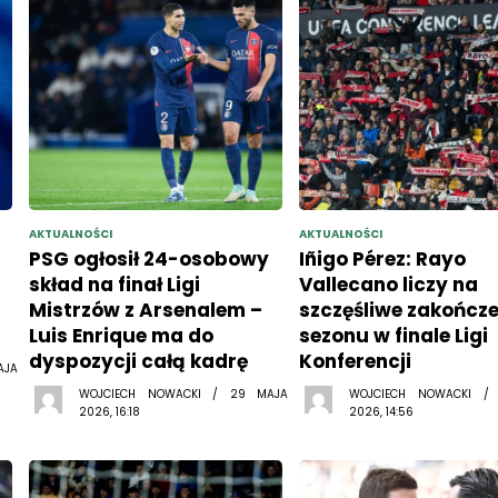
AKTUALNOŚCI
AKTUALNOŚCI
PSG ogłosił 24-osobowy
Iñigo Pérez: Rayo
skład na finał Ligi
Vallecano liczy na
Mistrzów z Arsenalem –
szczęśliwe zakończe
Luis Enrique ma do
sezonu w finale Ligi
dyspozycji całą kadrę
Konferencji
AJA
WOJCIECH NOWACKI / 29 MAJA
WOJCIECH NOWACKI /
2026, 16:18
2026, 14:56