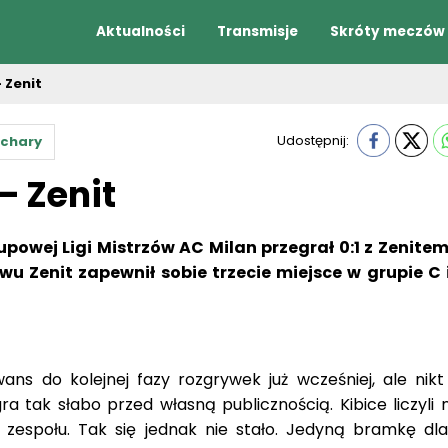
Aktualności
Transmisje
Skróty meczów
- Zenit
Udostępnij:
uchary
– Zenit
upowej Ligi Mistrzów AC Milan przegrał 0:1 z Zenite
wu Zenit zapewnił sobie trzecie miejsce w grupie C 
ns do kolejnej fazy rozgrywek już wcześniej, ale nikt 
ra tak słabo przed własną publicznością. Kibice liczyli
espołu. Tak się jednak nie stało. Jedyną bramkę dla