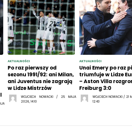
AKTUALNOŚCI
AKTUALNOŚCI
Po raz pierwszy od
Unai Emery po raz p
sezonu 1991/92: ani Milan,
triumfuje w Lidze E
ani Juventus nie zagrają
– Aston Villa rozgro
w Lidze Mistrzów
Freiburg 3:0
l
WOJCIECH NOWACKI / 25 MAJA
WOJCIECH NOWACKI / 21 
2026, 14:10
12:43
AJA