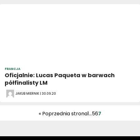
FRANCJA
Oficjalnie: Lucas Paqueta w barwach
półfinalisty LM
JAKUB MIERNIK | 30.09.20
« Poprzednia strona
1
…
5
6
7