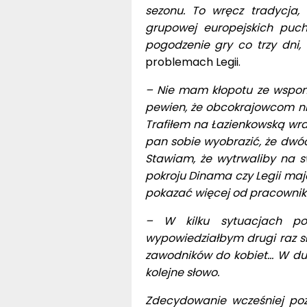
sezonu. To wręcz tradycja,
grupowej europejskich puch
pogodzenie gry co trzy dni, 
problemach Legii.
– Nie mam kłopotu ze wspom
pewien, że obcokrajowcom ni
Trafiłem na Łazienkowską wra
pan sobie wyobrazić, że dwó
Stawiam, że wytrwaliby na s
pokroju Dinama czy Legii maj
pokazać więcej od pracownikó
– W kilku sytuacjach p
wypowiedziałbym drugi raz 
zawodników do kobiet… W duż
kolejne słowo.
Zdecydowanie wcześniej poż