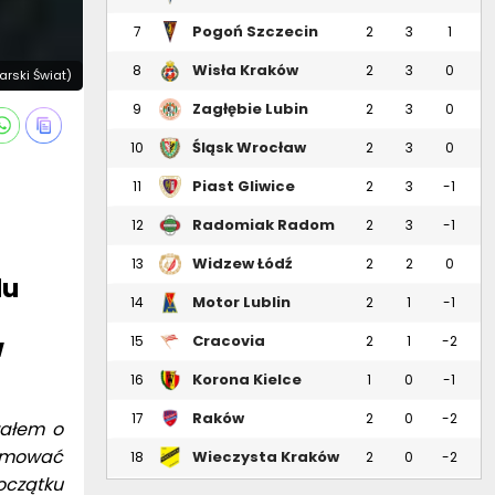
Pogoń Szczecin
7
2
3
1
Wisła Kraków
8
2
3
0
karski Świat)
Zagłębie Lubin
9
2
3
0
Śląsk Wrocław
10
2
3
0
Piast Gliwice
11
2
3
-1
Radomiak Radom
12
2
3
-1
Widzew Łódź
13
2
2
0
du
Motor Lublin
14
2
1
-1
w
Cracovia
15
2
1
-2
Korona Kielce
16
1
0
-1
Raków
17
2
0
-2
załem o
Częstochowa
ajmować
Wieczysta Kraków
18
2
0
-2
oczątku