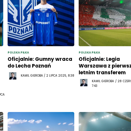
POLSKA PIŁKA
POLSKA PIŁKA
Oficjalnie: Gumny wraca
Oficjalnie: Legia
do Lecha Poznań
Warszawa z pierws
letnim transferem
KAMIL GIEROBA / 2 LIPCA 2025, 8:38
KAMIL GIEROBA / 28 CZE
7:43
PCA