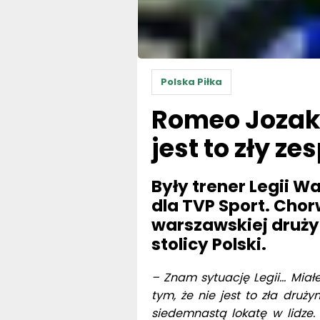
Polska Piłka
Romeo Jozak:
jest to zły ze
Były trener Legii 
dla TVP Sport. Chor
warszawskiej druży
stolicy Polski.
– Znam sytuację Legii… Miał
tym, że nie jest to zła druż
siedemnastą lokatę w lidze