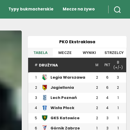
Typy bukmacherskie
Mecze na żywo
PKO Ekstraklasa
TABELA
MECZE
WYNIKI
STRZELCY
B
DRUŻYNA
#
M
PKT
(+/-)
Legia Warszawa
1
2
6
3
Jagiellonia
2
2
6
2
Białystok
Lech Poznań
3
2
4
1
Wisła Płock
4
2
4
1
GKS Katowice
5
2
3
1
Górnik Zabrze
6
1
3
1