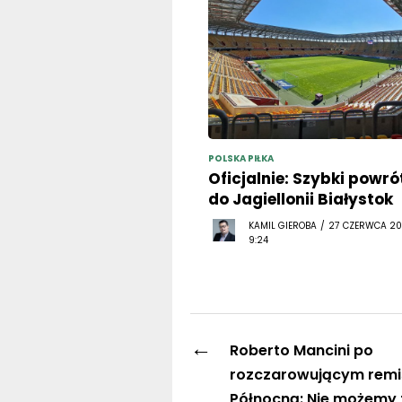
POLSKA PIŁKA
Oficjalnie: Szybki powró
do Jagiellonii Białystok
KAMIL GIEROBA / 27 CZERWCA 20
9:24
←
Roberto Mancini po
rozczarowującym remisi
Północną: Nie możemy t