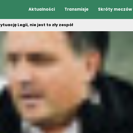
Aktualności
Transmisje
Skróty meczów
uację Legii, nie jest to zły zespół