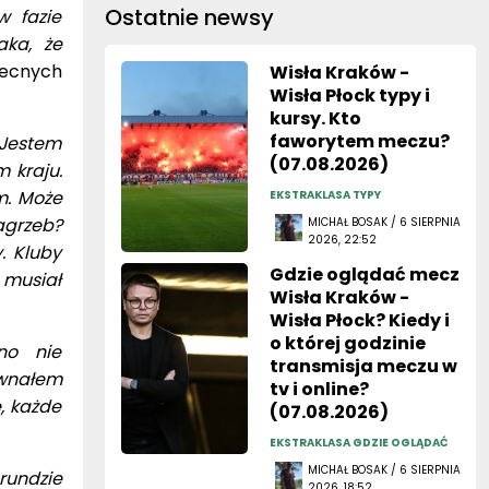
Ostatnie newsy
w fazie
aka, że
ecnych
Wisła Kraków -
Wisła Płock typy i
kursy. Kto
faworytem meczu?
 Jestem
(07.08.2026)
 kraju.
m. Może
EKSTRAKLASA TYPY
agrzeb?
MICHAŁ BOSAK / 6 SIERPNIA
2026, 22:52
. Kluby
Gdzie oglądać mecz
 musiał
Wisła Kraków -
Wisła Płock? Kiedy i
o której godzinie
no nie
transmisja meczu w
ównałem
tv i online?
, każde
(07.08.2026)
EKSTRAKLASA GDZIE OGLĄDAĆ
MICHAŁ BOSAK / 6 SIERPNIA
rundzie
2026, 18:52