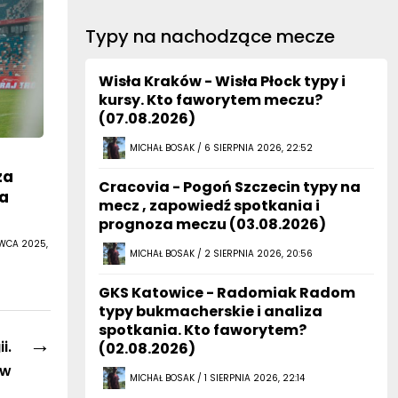
Typy na nachodzące mecze
Wisła Kraków - Wisła Płock typy i
kursy. Kto faworytem meczu?
(07.08.2026)
MICHAŁ BOSAK / 6 SIERPNIA 2026, 22:52
za
Cracovia - Pogoń Szczecin typy na
ka
mecz , zapowiedź spotkania i
prognoza meczu (03.08.2026)
RWCA 2025,
MICHAŁ BOSAK / 2 SIERPNIA 2026, 20:56
GKS Katowice - Radomiak Radom
typy bukmacherskie i analiza
spotkania. Kto faworytem?
→
i.
(02.08.2026)
ów
MICHAŁ BOSAK / 1 SIERPNIA 2026, 22:14