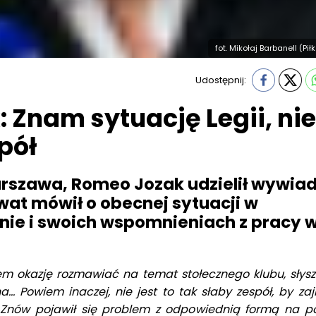
fot. Mikołaj Barbanell (Pił
Udostępnij:
 Znam sytuację Legii, nie
spół
Warszawa, Romeo Jozak udzielił wywia
wat mówił o obecnej sytuacji w
nie i swoich wspomnieniach z pracy 
em okazję rozmawiać na temat stołecznego klubu, słys
yna… Powiem inaczej, nie jest to tak słaby zespół, by z
. Znów pojawił się problem z odpowiednią formą na p