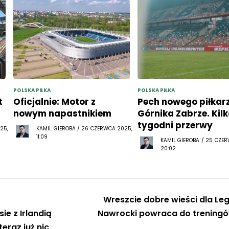
POLSKA PIŁKA
POLSKA PIŁKA
t
Oficjalnie: Motor z
Pech nowego piłkar
nowym napastnikiem
Górnika Zabrze. Kil
tygodni przerwy
25,
KAMIL GIEROBA / 26 CZERWCA 2025,
11:09
KAMIL GIEROBA / 25 CZE
20:02
Wreszcie dobre wieści dla Legi
e z Irlandią
Nawrocki powraca do trening
eraz już nic