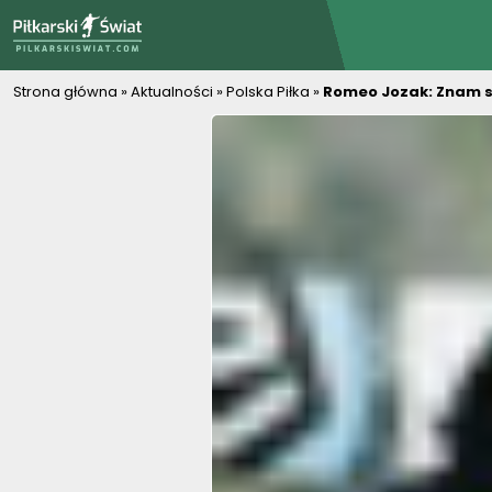
PiłkarskiSwiat.com
Strona główna
»
Aktualności
»
Polska Piłka
»
Romeo Jozak: Znam syt