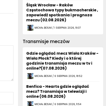
Śląsk Wrocław - Raków
Częstochowa typy bukmacherskie ,
zapowiedź spotkania i prognoza
meczu (02.08.2026)
MICHAŁ BOSAK / 1 SIERPNIA 2026, 19:37
Transmisje meczów
Gdzie oglądać mecz Wisła Kraków -
Wisła Płock? Kiedy i o której
godzinie transmisja meczu w tv i
online?(07.08.2026)
MICHAŁ BOSAK / 6 SIERPNIA 2026, 18:52
Benfica - Hearts gdzie oglądać
mecz? Transmisja w telewizji i
online (06.08.2026)
MICHAŁ BOSAK / 6 SIERPNIA 2026, 11:54