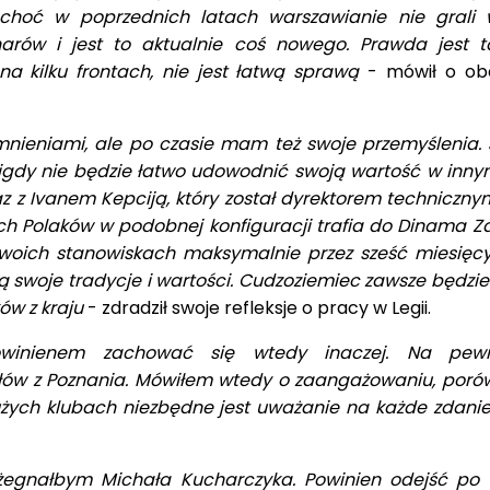
 choć w poprzednich latach warszawianie nie grali 
arów i jest to aktualnie coś nowego. Prawda jest t
na kilku frontach, nie jest łatwą sprawą
- mówił o ob
nieniami, ale po czasie mam też swoje przemyślenia.
gdy nie będzie łatwo udowodnić swoją wartość w innym
z z Ivanem Kepciją, który został dyrektorem techniczny
ch Polaków w podobnej konfiguracji trafia do Dinama Z
woich stanowiskach maksymalnie przez sześć miesięcy
ą swoje tradycje i wartości. Cudzoziemiec zawsze będzie
w z kraju
- zdradził swoje refleksje o pracy w Legii.
owinienem zachować się wtedy inaczej. Na pew
słów z Poznania. Mówiłem wtedy o zaangażowaniu, por
ych klubach niezbędne jest uważanie na każde zdanie
egnałbym Michała Kucharczyka. Powinien odejść po 