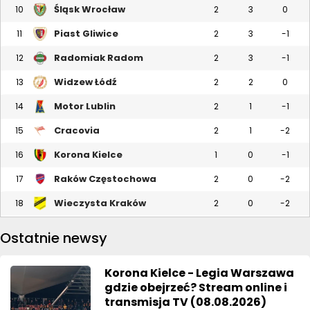
Śląsk Wrocław
10
2
3
0
Piast Gliwice
11
2
3
-1
Radomiak Radom
12
2
3
-1
Widzew Łódź
13
2
2
0
Motor Lublin
14
2
1
-1
Cracovia
15
2
1
-2
Korona Kielce
16
1
0
-1
Raków Częstochowa
17
2
0
-2
Wieczysta Kraków
18
2
0
-2
Ostatnie newsy
Korona Kielce - Legia Warszawa
gdzie obejrzeć? Stream online i
transmisja TV (08.08.2026)