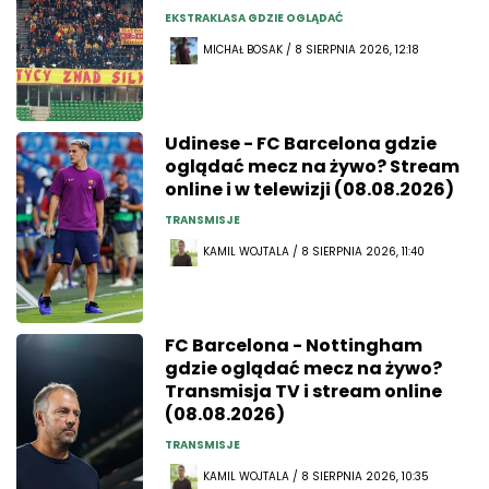
EKSTRAKLASA GDZIE OGLĄDAĆ
MICHAŁ BOSAK / 8 SIERPNIA 2026, 12:18
Udinese - FC Barcelona gdzie
oglądać mecz na żywo? Stream
online i w telewizji (08.08.2026)
TRANSMISJE
KAMIL WOJTALA / 8 SIERPNIA 2026, 11:40
FC Barcelona - Nottingham
gdzie oglądać mecz na żywo?
Transmisja TV i stream online
(08.08.2026)
TRANSMISJE
KAMIL WOJTALA / 8 SIERPNIA 2026, 10:35