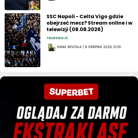
SSC Napoli - Celta Vigo gdzie
obejrzeć mecz? Stream online i w
telewizji (08.08.2026)
TRANSMISJE
KAMIL WOJTALA / 8 SIERPNIA 2026, 10:35