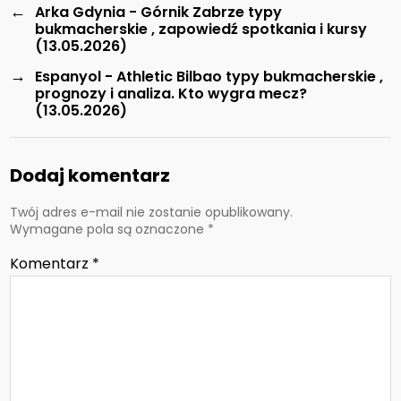
←
Arka Gdynia - Górnik Zabrze typy
bukmacherskie , zapowiedź spotkania i kursy
(13.05.2026)
→
Espanyol - Athletic Bilbao typy bukmacherskie ,
prognozy i analiza. Kto wygra mecz?
(13.05.2026)
Dodaj komentarz
Twój adres e-mail nie zostanie opublikowany.
Wymagane pola są oznaczone
*
Komentarz
*