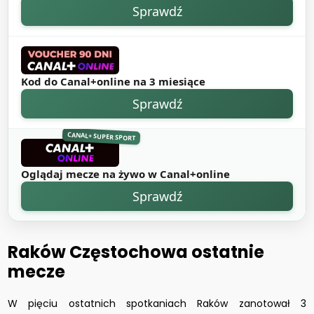
Sprawdź
Kod do Canal+online na 3 miesiące
Sprawdź
CANAL+ SUPER SPORT
Oglądaj mecze na żywo w Canal+online
Sprawdź
Raków Częstochowa ostatnie
mecze
W pięciu ostatnich spotkaniach Raków zanotował 3