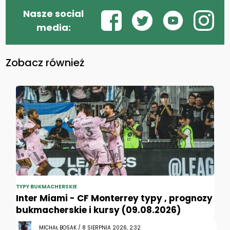
Nasze social
media:
Zobacz również
TYPY BUKMACHERSKIE
Inter Miami - CF Monterrey typy , prognozy
bukmacherskie i kursy (09.08.2026)
MICHAŁ BOSAK / 8 SIERPNIA 2026, 2:32