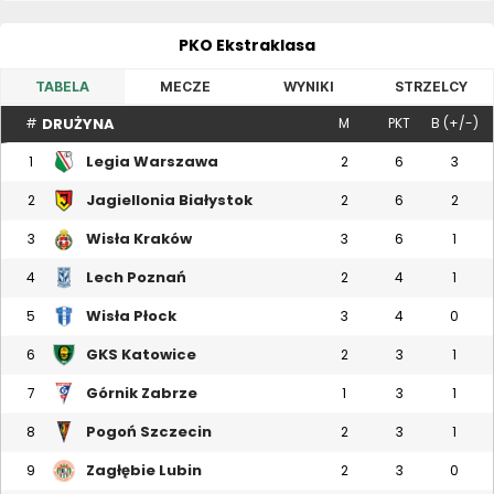
PKO Ekstraklasa
TABELA
MECZE
WYNIKI
STRZELCY
DRUŻYNA
#
M
PKT
B (+/-)
Legia Warszawa
1
2
6
3
Jagiellonia Białystok
2
2
6
2
Wisła Kraków
3
3
6
1
Lech Poznań
4
2
4
1
Wisła Płock
5
3
4
0
GKS Katowice
6
2
3
1
Górnik Zabrze
7
1
3
1
Pogoń Szczecin
8
2
3
1
Zagłębie Lubin
9
2
3
0