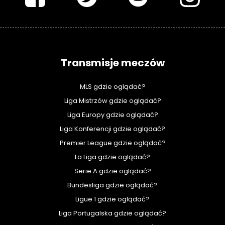
Transmisje meczów
MLS gdzie oglądać?
Liga Mistrzów gdzie oglądać?
Liga Europy gdzie oglądać?
Liga Konferencji gdzie oglądać?
Premier League gdzie oglądać?
La Liga gdzie oglądać?
Serie A gdzie oglądać?
Bundesliga gdzie oglądać?
Ligue 1 gdzie oglądać?
Liga Portugalska gdzie oglądać?