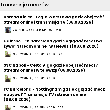
Transmisje meczów
Korona Kielce - Legia Warszawa gdzie obejrzeć?
Stream online i transmisja TV (08.08.2026)
MICHAŁ BOSAK / 8 SIERPNIA 2026, 12:18
Udinese - FC Barcelona gdzie oglądać mecz na
żywo? Stream online i w telewizji (08.08.2026)
KAMIL WOJTALA / 8 SIERPNIA 2026, 11:40
SSC Napoli - Celta Vigo gdzie obejrzeć mecz?
Stream online i w telewizji (08.08.2026)
KAMIL WOJTALA / 8 SIERPNIA 2026, 10:35
FC Barcelona - Nottingham gdzie oglądać mecz
na żywo? Transmisja TV i stream online
(08.08.2026)
KAMIL WOJTALA / 8 SIERPNIA 2026, 10:35