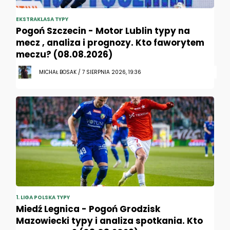
EKSTRAKLASA TYPY
Pogoń Szczecin - Motor Lublin typy na
mecz , analiza i prognozy. Kto faworytem
meczu? (08.08.2026)
MICHAŁ BOSAK / 7 SIERPNIA 2026, 19:36
1. LIGA POLSKA TYPY
Miedź Legnica - Pogoń Grodzisk
Mazowiecki typy i analiza spotkania. Kto