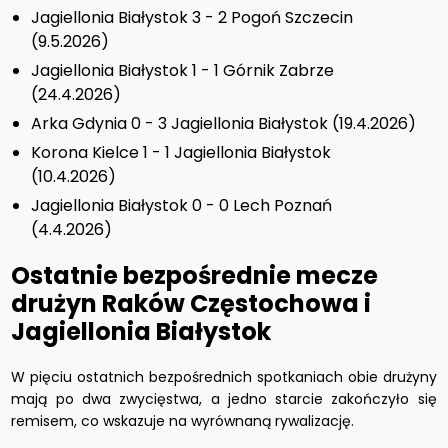
Jagiellonia Białystok 3 - 2 Pogoń Szczecin
(9.5.2026)
Jagiellonia Białystok 1 - 1 Górnik Zabrze
(24.4.2026)
Arka Gdynia 0 - 3 Jagiellonia Białystok (19.4.2026)
Korona Kielce 1 - 1 Jagiellonia Białystok
(10.4.2026)
Jagiellonia Białystok 0 - 0 Lech Poznań
(4.4.2026)
Ostatnie bezpośrednie mecze
drużyn Raków Częstochowa i
Jagiellonia Białystok
W pięciu ostatnich bezpośrednich spotkaniach obie drużyny
mają po dwa zwycięstwa, a jedno starcie zakończyło się
remisem, co wskazuje na wyrównaną rywalizację.