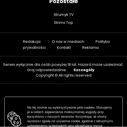
Pozostałe
Strumyk TV
Strims Top
Redakcja
O nas w mediach
Polityka
prywatności
Kontakt
Reklama
Serwis wyłącznie dla osób powyżej 18 lat. Hazard może uzależniać.
Szczegóły
Graj odpowiedzialnie.
Copyright © All rights reserved
Na tej stronie są wykorzystywane pliki cookies. Stosujemy
je w celach zapewnienia maksymalnej wygody przy
korzystaniu z naszych serwisów. Korzystając ze strony
wyrażasz zgodę na używanie cookie, zgodnie z aktualnymi
ustawieniami przeglądarki oraz akceptujesz naszą