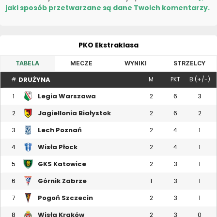
jaki sposób przetwarzane są dane Twoich komentarzy.
PKO Ekstraklasa
TABELA
MECZE
WYNIKI
STRZELCY
DRUŻYNA
#
M
PKT
B (+/-)
Legia Warszawa
1
2
6
3
Jagiellonia Białystok
2
2
6
2
Lech Poznań
3
2
4
1
Wisła Płock
4
2
4
1
GKS Katowice
5
2
3
1
Górnik Zabrze
6
1
3
1
Pogoń Szczecin
7
2
3
1
Wisła Kraków
8
2
3
0