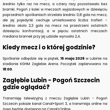
średnio tylko raz na mecz, a cztery razy pozostawało bez
bramki. Pogoń z kolei w meczach wyjazdowych w dziesięciu
poprzednich spotkaniach strzelała średnio 0,8 gola na mecz,
ale jej pojedynki cechuje umiarkowana liczba trafień –
średnio około 2,3 gola na mecz na przestrzeni ostatnich
dziesięciu konfrontacji, a w pięciu ostatnich meczach
mediana bramek przy jej udziale wynosiła 2,4.
Kiedy mecz i o której godzinie?
Spotkanie odbędzie się w piątek,
15 maja 2026
w Lubinie na
stadionie KGHM Zaglebie Arena. Początek zaplanowano na
18:00
.
Zagłębie Lubin - Pogoń Szczecin
gdzie oglądać?
Transmisję telewizyjną z meczu Zagłębie Lubin - Pogoń
Szczecin pokaże kanał Canal+Sport 3, a transmisja online na
żywo będzie dostępna na Canal+Online.