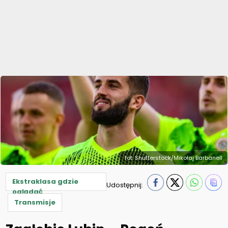
fot. Shutterstock/Mikołaj Barbanell
Ekstraklasa gdzie
Udostępnij:
oglądać
Transmisje