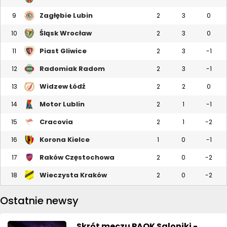
Zagłębie Lubin
9
2
3
0
Śląsk Wrocław
10
2
3
0
Piast Gliwice
11
2
3
-1
Radomiak Radom
12
2
3
-1
Widzew Łódź
13
2
2
0
Motor Lublin
14
2
1
-1
Cracovia
15
2
1
-2
Korona Kielce
16
1
0
-1
Raków Częstochowa
17
2
0
-2
Wieczysta Kraków
18
2
0
-2
Ostatnie newsy
Skrót meczu PAOK Saloniki -