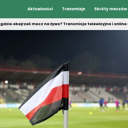
Aktualności
Transmisje
Skróty meczów
dzie obejrzeć mecz na żywo? Transmisja telewizyjna i online 