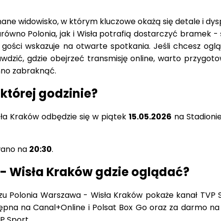
ne widowisko, w którym kluczowe okażą się detale i dys
zarówno Polonia, jak i Wisła potrafią dostarczyć bramek -
gości wskazuje na otwarte spotkania. Jeśli chcesz ogl
wdzić, gdzie obejrzeć transmisję online, warto przygoto
nno zabraknąć.
 której godzinie?
ła Kraków odbędzie się w piątek
15.05.2026
na Stadionie
wano na
20:30
.
- Wisła Kraków gdzie oglądać?
zu Polonia Warszawa - Wisła Kraków pokaże kanał TVP S
tępna na Canal+Online i Polsat Box Go oraz za darmo na 
VP Sport.