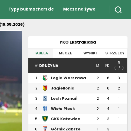
Typy bukmacherskie
Mecze na żywo
(15.05.2026)
PKO Ekstraklasa
TABELA
MECZE
WYNIKI
STRZELCY
B
DRUŻYNA
#
M
PKT
(+/-)
Legia Warszawa
1
2
6
3
Jagiellonia
2
2
6
2
Białystok
Lech Poznań
3
2
4
1
Wisła Płock
4
2
4
1
GKS Katowice
5
2
3
1
Górnik Zabrze
6
1
3
1