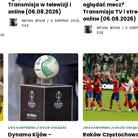
Transmisja w telewizji i
oglądać mecz?
online (06.08.2026)
Transmisja TV i str
online (06.08.2026)
MICHAŁ BOSAK / 6 SIERPNIA 2026,
11:54
MICHAŁ BOSAK / 6 SIERP
11:38
26,
LIGA KONFERENCJI GDZIE OGLĄDAĆ
LIGA KONFERENCJI GDZIE OGLĄD
Dynamo Kijów -
Raków Częstochowa