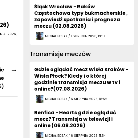
Śląsk Wrocław - Raków
Częstochowa typy bukmacherskie ,
zapowiedź spotkania i prognoza
026)
meczu (02.08.2026)
NIA 2026,
MICHAŁ BOSAK / 1 SIERPNIA 2026, 19:37
Transmisje meczów
→
Gdzie oglądać mecz Wisła Kraków -
ie
Wisła Płock? Kiedy i o której
ne
godzinie transmisja meczu w tv i
6)
online?(07.08.2026)
MICHAŁ BOSAK / 6 SIERPNIA 2026, 18:52
Benfica - Hearts gdzie oglądać
mecz? Transmisja w telewizji i
online (06.08.2026)
MICHAŁ BOSAK / 6 SIERPNIA 2026, 11:54