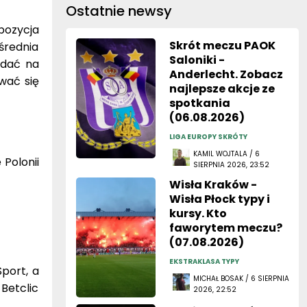
Ostatnie newsy
pozycja
Skrót meczu PAOK
 średnia
Saloniki -
ądać na
Anderlecht. Zobacz
wać się
najlepsze akcje ze
spotkania
(06.08.2026)
LIGA EUROPY SKRÓTY
KAMIL WOJTALA / 6
 Polonii
SIERPNIA 2026, 23:52
Wisła Kraków -
Wisła Płock typy i
kursy. Kto
faworytem meczu?
(07.08.2026)
EKSTRAKLASA TYPY
port, a
MICHAŁ BOSAK / 6 SIERPNIA
Betclic
2026, 22:52