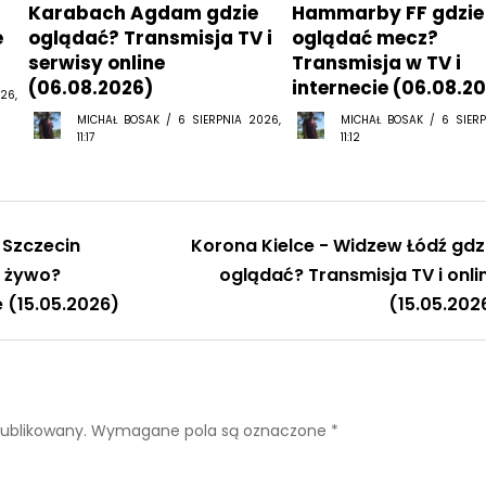
Karabach Agdam gdzie
Hammarby FF gdzie
e
oglądać? Transmisja TV i
oglądać mecz?
serwisy online
Transmisja w TV i
(06.08.2026)
internecie (06.08.2
26,
MICHAŁ BOSAK / 6 SIERPNIA 2026,
MICHAŁ BOSAK / 6 SIERP
11:17
11:12
 Szczecin
Korona Kielce - Widzew Łódź gdz
a żywo?
oglądać? Transmisja TV i onli
e (15.05.2026)
(15.05.202
publikowany.
Wymagane pola są oznaczone
*