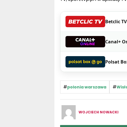
Betclic TV
Canal+ O
Polsat Bo
#
#
polonia warszawa
Wisł
WOJCIECH NOWACKI