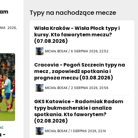
eam
Typy na nachodzące mecze
Wisła Kraków - Wisła Płock typy i
NIA 2026,
kursy. Kto faworytem meczu?
(07.08.2026)
MICHAŁ BOSAK / 6 SIERPNIA 2026, 22:52
Cracovia - Pogoń Szczecin typy na
mecz , zapowiedź spotkania i
prognoza meczu (03.08.2026)
MICHAŁ BOSAK / 2 SIERPNIA 2026, 20:56
GKS Katowice - Radomiak Radom
typy bukmacherskie i analiza
spotkania. Kto faworytem?
(02.08.2026)
AĆ
MICHAŁ BOSAK / 1 SIERPNIA 2026, 22:14
 -