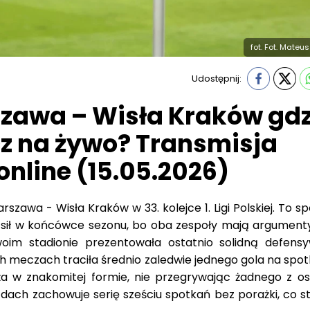
fot. Fot. Mateu
Udostępnij:
zawa – Wisła Kraków gdz
z na żywo? Transmisja
 online (15.05.2026)
szawa - Wisła Kraków w 33. kolejce 1. Ligi Polskiej. To s
sił w końcówce sezonu, bo oba zespoły mają argumenty
woim stadionie prezentowała ostatnio solidną defens
 meczach traciła średnio zaledwie jednego gola na spotk
dża w znakomitej formie, nie przegrywając żadnego z os
dach zachowuje serię sześciu spotkań bez porażki, co st