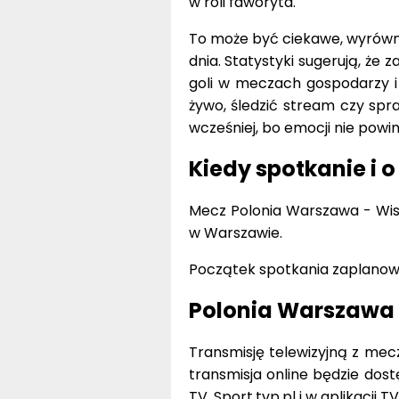
w roli faworyta.
To może być ciekawe, wyrówna
dnia. Statystyki sugerują, że 
goli w meczach gospodarzy i 
żywo, śledzić stream czy spra
wcześniej, bo emocji nie powi
Kiedy spotkanie i o
Mecz Polonia Warszawa - Wis
w Warszawie.
Początek spotkania zaplano
Polonia Warszawa 
Transmisję telewizyjną z mec
transmisja online będzie dos
TV, Sport.tvp.pl i w aplikacji T