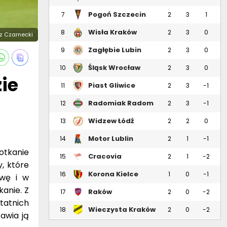
Pogoń Szczecin
7
2
3
1
Wisła Kraków
8
2
3
0
sz Czarnecki
Zagłębie Lubin
9
2
3
0
Śląsk Wrocław
10
2
3
0
ie
Piast Gliwice
11
2
3
-1
Radomiak Radom
12
2
3
-1
Widzew Łódź
13
2
2
0
Motor Lublin
14
2
1
-1
potkanie
Cracovia
15
2
1
-2
, które
Korona Kielce
16
1
0
-1
ywę i w
anie. Z
Raków
17
2
0
-2
tatnich
Częstochowa
Wieczysta Kraków
18
2
0
-2
awia ją