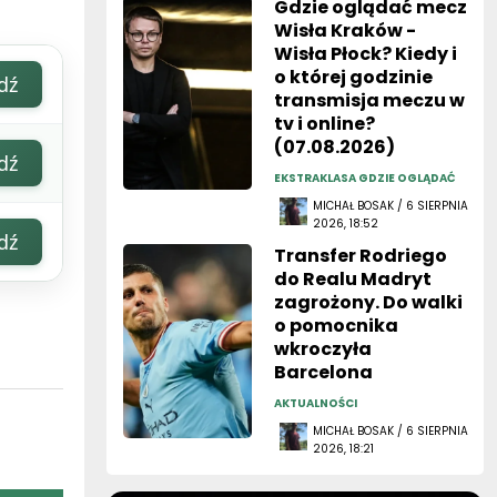
Gdzie oglądać mecz
Wisła Kraków -
Wisła Płock? Kiedy i
o której godzinie
dź
transmisja meczu w
tv i online?
(07.08.2026)
dź
EKSTRAKLASA GDZIE OGLĄDAĆ
MICHAŁ BOSAK / 6 SIERPNIA
2026, 18:52
dź
Transfer Rodriego
do Realu Madryt
zagrożony. Do walki
o pomocnika
wkroczyła
Barcelona
AKTUALNOŚCI
MICHAŁ BOSAK / 6 SIERPNIA
2026, 18:21