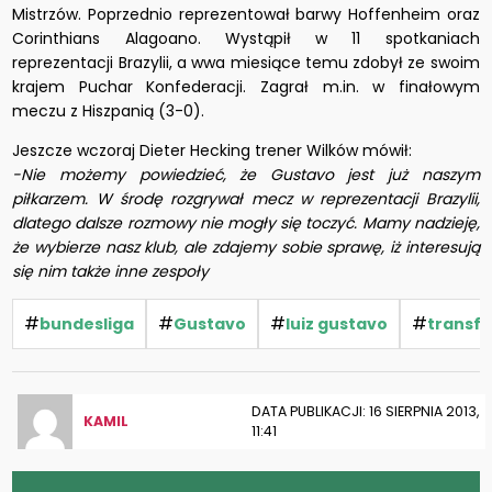
Mistrzów. Poprzednio reprezentował barwy Hoffenheim oraz
Corinthians Alagoano. Wystąpił w 11 spotkaniach
reprezentacji Brazylii, a wwa miesiące temu zdobył ze swoim
krajem Puchar Konfederacji. Zagrał m.in. w finałowym
meczu z Hiszpanią (3-0).
Jeszcze wczoraj Dieter Hecking trener Wilków mówił:
-Nie możemy powiedzieć, że Gustavo jest już naszym
piłkarzem. W środę rozgrywał mecz w reprezentacji Brazylii,
dlatego dalsze rozmowy nie mogły się toczyć. Mamy nadzieję,
że wybierze nasz klub, ale zdajemy sobie sprawę, iż interesują
się nim także inne zespoły
#
#
#
#
bundesliga
Gustavo
luiz gustavo
transfe
DATA PUBLIKACJI: 16 SIERPNIA 2013,
KAMIL
11:41