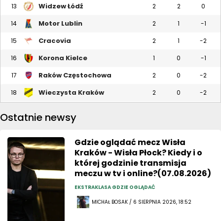
Widzew Łódź
13
2
2
0
Motor Lublin
14
2
1
-1
Cracovia
15
2
1
-2
Korona Kielce
16
1
0
-1
Raków Częstochowa
17
2
0
-2
Wieczysta Kraków
18
2
0
-2
Ostatnie newsy
Gdzie oglądać mecz Wisła
Kraków - Wisła Płock? Kiedy i o
której godzinie transmisja
meczu w tv i online?(07.08.2026)
EKSTRAKLASA GDZIE OGLĄDAĆ
MICHAŁ BOSAK / 6 SIERPNIA 2026, 18:52