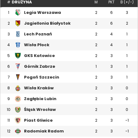
DRUŻYNA
#
M
PKT
B (+/-)
Legia Warszawa
1
2
6
3
Jagiellonia Białystok
2
2
6
2
Lech Poznań
3
2
4
1
Wisła Płock
4
2
4
1
GKS Katowice
5
2
3
1
Górnik Zabrze
6
1
3
1
Pogoń Szczecin
7
2
3
1
Wisła Kraków
8
2
3
0
Zagłębie Lubin
9
2
3
0
Śląsk Wrocław
10
2
3
0
Piast Gliwice
11
2
3
-1
Radomiak Radom
12
2
3
-1