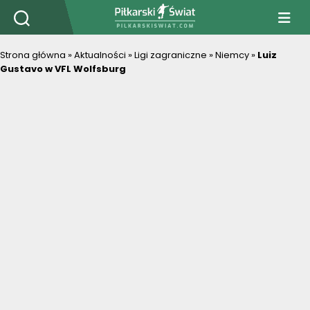
PiłkarskiSwiat.com
Strona główna
»
Aktualności
»
Ligi zagraniczne
»
Niemcy
»
Luiz
Gustavo w VFL Wolfsburg