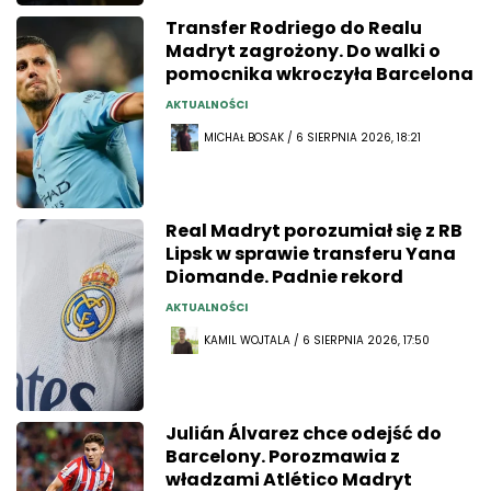
Transfer Rodriego do Realu
Madryt zagrożony. Do walki o
pomocnika wkroczyła Barcelona
AKTUALNOŚCI
MICHAŁ BOSAK / 6 SIERPNIA 2026, 18:21
Real Madryt porozumiał się z RB
Lipsk w sprawie transferu Yana
Diomande. Padnie rekord
AKTUALNOŚCI
KAMIL WOJTALA / 6 SIERPNIA 2026, 17:50
Julián Álvarez chce odejść do
Barcelony. Porozmawia z
władzami Atlético Madryt