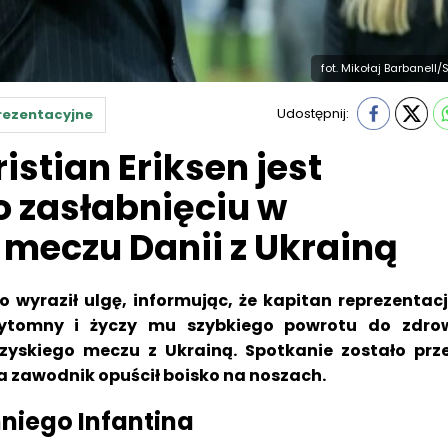
fot. Mikołaj Barbanell/
Udostępnij:
rezentacyjne
ristian Eriksen jest
 zasłabnięciu w
meczu Danii z Ukrainą
o wyraził ulgę, informując, że kapitan reprezentacj
przytomny i życzy mu szybkiego powrotu do zdro
zyskiego meczu z Ukrainą. Spotkanie zostało prz
 a zawodnik opuścił boisko na noszach.
niego Infantina