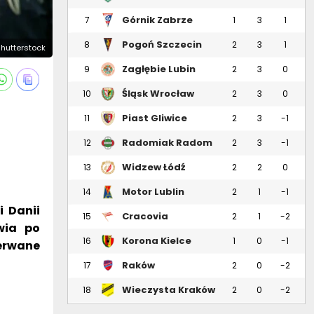
Górnik Zabrze
7
1
3
1
Pogoń Szczecin
8
2
3
1
Shutterstock
Zagłębie Lubin
9
2
3
0
Śląsk Wrocław
10
2
3
0
Piast Gliwice
11
2
3
-1
Radomiak Radom
12
2
3
-1
Widzew Łódź
13
2
2
0
Motor Lublin
14
2
1
-1
i Danii
Cracovia
15
2
1
-2
wia po
Korona Kielce
16
1
0
-1
erwane
Raków
17
2
0
-2
Częstochowa
Wieczysta Kraków
18
2
0
-2