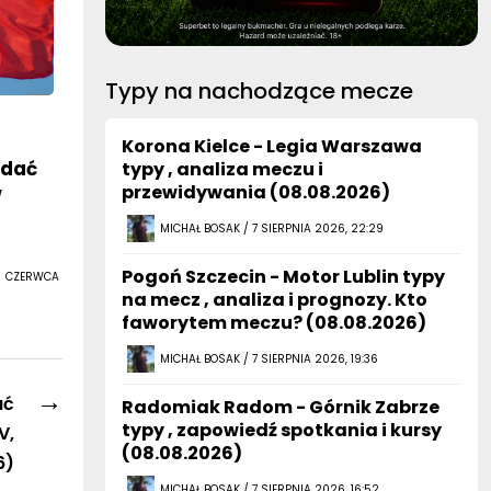
Typy na nachodzące mecze
Korona Kielce - Legia Warszawa
ądać
typy , analiza meczu i
przewidywania (08.08.2026)
w
MICHAŁ BOSAK / 7 SIERPNIA 2026, 22:29
Pogoń Szczecin - Motor Lublin typy
8 CZERWCA
na mecz , analiza i prognozy. Kto
faworytem meczu? (08.08.2026)
MICHAŁ BOSAK / 7 SIERPNIA 2026, 19:36
→
ać
Radomiak Radom - Górnik Zabrze
typy , zapowiedź spotkania i kursy
V,
(08.08.2026)
6)
MICHAŁ BOSAK / 7 SIERPNIA 2026, 16:52