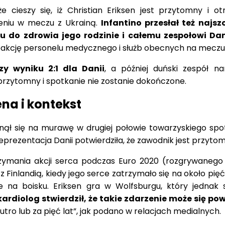
że cieszy się, iż Christian Eriksen jest przytomny i ot
eniu w meczu z Ukrainą.
Infantino przesłał też najsz
u do zdrowia jego rodzinie i całemu zespołowi Dan
eakcję personelu medycznego i służb obecnych na meczu
y wyniku 2:1 dla Danii
, a później duński zespół n
 przytomny i spotkanie nie zostanie dokończone.
na i kontekst
unął się na murawę w drugiej połowie towarzyskiego spot
eprezentacja Danii potwierdziła, że zawodnik jest przytom
trzymania akcji serca podczas Euro 2020 (rozgrywanego
Finlandią, kiedy jego serce zatrzymało się na około pięć
e na boisku. Eriksen gra w Wolfsburgu, który jednak 
kardiolog stwierdził, że takie zdarzenie może się po
utro lub za pięć lat”, jak podano w relacjach medialnych.