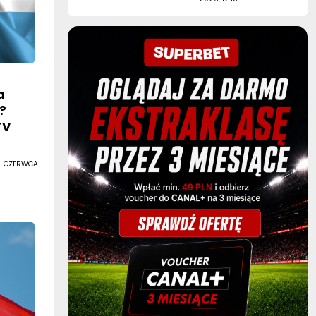
a
?
TV
9 CZERWCA