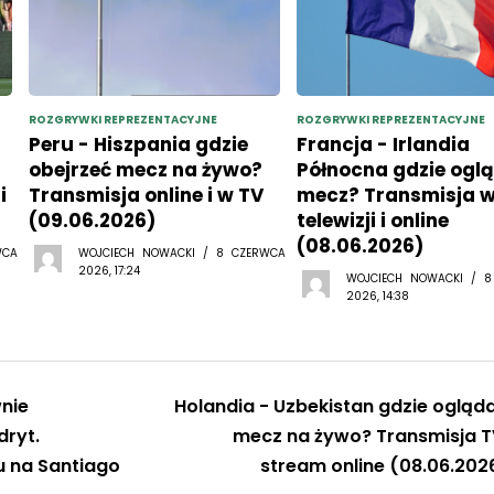
ROZGRYWKI REPREZENTACYJNE
ROZGRYWKI REPREZENTACYJNE
Peru - Hiszpania gdzie
Francja - Irlandia
obejrzeć mecz na żywo?
Północna gdzie ogl
i
Transmisja online i w TV
mecz? Transmisja 
(09.06.2026)
telewizji i online
(08.06.2026)
WCA
WOJCIECH NOWACKI / 8 CZERWCA
2026, 17:24
WOJCIECH NOWACKI / 
2026, 14:38
nie
Holandia - Uzbekistan gdzie ogląd
ryt.
mecz na żywo? Transmisja T
u na Santiago
stream online (08.06.202