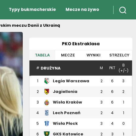
Typy bukmacherskie
Mecze na żywo
yskim meczu Danii z Ukrainą
PKO Ekstraklasa
TABELA
MECZE
WYNIKI
STRZELCY
B
DRUŻYNA
#
M
PKT
(+/-)
Legia Warszawa
1
2
6
3
Jagiellonia
2
2
6
2
Białystok
Wisła Kraków
3
3
6
1
Lech Poznań
4
2
4
1
Wisła Płock
5
3
4
0
GKS Katowice
6
2
3
1