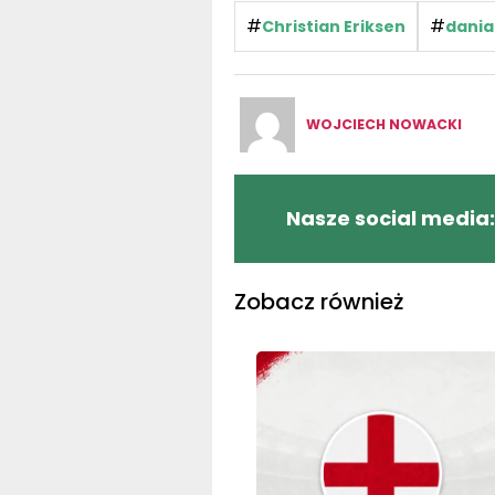
#
#
Christian Eriksen
dania
WOJCIECH NOWACKI
Nasze social media:
Zobacz również