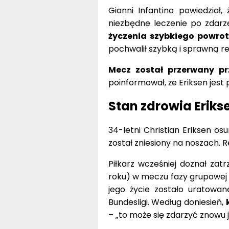
Gianni Infantino powiedział, 
niezbędne leczenie po zdarz
życzenia szybkiego powrot
pochwalił szybką i sprawną r
Mecz został przerwany prz
poinformował, że Eriksen jest
Stan zdrowia Erikse
34-letni Christian Eriksen os
został zniesiony na noszach. R
Piłkarz wcześniej doznał za
roku) w meczu fazy grupowej z 
jego życie zostało uratowan
Bundesligi. Według doniesień,
– „to może się zdarzyć znowu j