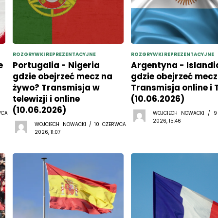
ROZGRYWKI REPREZENTACYJNE
ROZGRYWKI REPREZENTACYJNE
e
Portugalia - Nigeria
Argentyna - Islandi
gdzie obejrzeć mecz na
gdzie obejrzeć mecz
żywo? Transmisja w
Transmisja online i 
telewizji i online
(10.06.2026)
(10.06.2026)
WCA
WOJCIECH NOWACKI / 
2026, 15:46
WOJCIECH NOWACKI / 10 CZERWCA
2026, 11:07