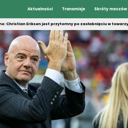
Aktualności
Transmisje
Skróty meczów
no: Christian Eriksen jest przytomny po zasłabnięciu w towarz