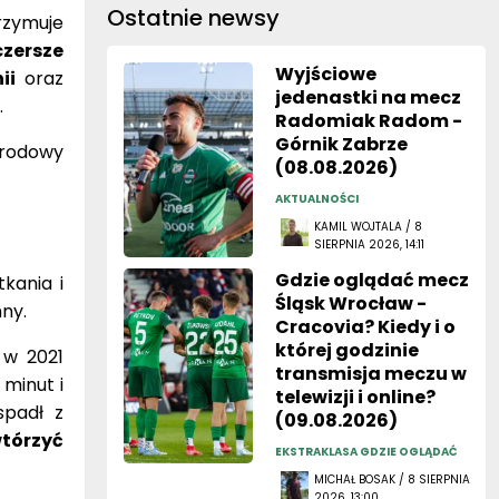
Ostatnie newsy
rzymuje
czersze
Wyjściowe
ii
oraz
jedenastki na mecz
.
Radomiak Radom -
Górnik Zabrze
arodowy
(08.08.2026)
AKTUALNOŚCI
KAMIL WOJTALA / 8
SIERPNIA 2026, 14:11
Gdzie oglądać mecz
kania i
Śląsk Wrocław -
ny.
Cracovia? Kiedy i o
której godzinie
 w 2021
transmisja meczu w
 minut i
telewizji i online?
spadł z
(09.08.2026)
wtórzyć
EKSTRAKLASA GDZIE OGLĄDAĆ
MICHAŁ BOSAK / 8 SIERPNIA
2026, 13:00