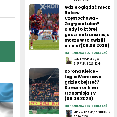
Gdzie oglądać mecz
Raków
Częstochowa -
Zagłębie Lubin?
Kiedy i o której
godzinie transmisja
meczu w telewizji i
online?(09.08.2026)
EKSTRAKLASA GDZIE OGLĄDAĆ
KAMIL WOJTALA / 8
SIERPNIA 2026, 12:44
Korona Kielce -
Legia Warszawa
gdzie obejrzeć?
Stream online i
transmisja TV
(08.08.2026)
EKSTRAKLASA GDZIE OGLĄDAĆ
MICHAŁ BOSAK / 8 SIERPNIA
2026, 12:18