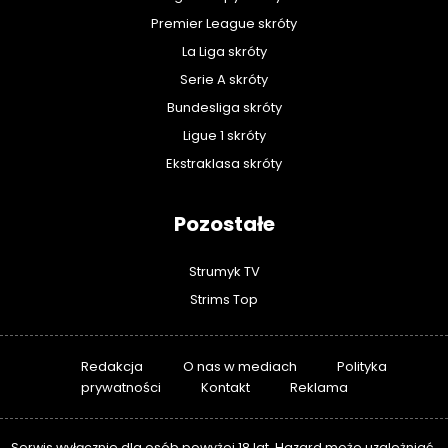
Premier League skróty
La Liga skróty
Serie A skróty
Bundesliga skróty
Ligue 1 skróty
Ekstraklasa skróty
Pozostałe
Strumyk TV
Strims Top
Redakcja
O nas w mediach
Polityka
prywatności
Kontakt
Reklama
Serwis wyłącznie dla osób powyżej 18 lat. Hazard może uzależniać.