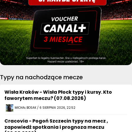
Typy na nachodzące mecze
Wisła Kraków - Wisła Płock typy i kursy. Kto
faworytem meczu? (07.08.2026)
MICHAŁ BOSAK / 6 SIERPNIA 2026, 22:52
Cracovia - Pogoń Szczecin typy na mecz ,
zapowiedź spotkania i prognoza meczu