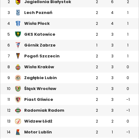
Jagiellonia Białystok
2
2
6
2
Lech Poznań
3
2
4
1
Wisła Płock
4
2
4
1
GKS Katowice
5
2
3
1
Górnik Zabrze
6
1
3
1
Pogoń Szczecin
7
2
3
1
Wisła Kraków
8
2
3
0
Zagłębie Lubin
9
2
3
0
Śląsk Wrocław
10
2
3
0
Piast Gliwice
11
2
3
-1
Radomiak Radom
12
2
3
-1
Widzew Łódź
13
2
2
0
Motor Lublin
14
2
1
-1