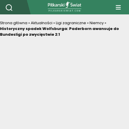
PiłkarskiSwiat.com
Strona główna
»
Aktualności
»
Ligi zagraniczne
»
Niemcy
»
Historyczny spadek Wolfsburga: Paderborn awansuje do
Bundesligi po zwycięstwie 2:1