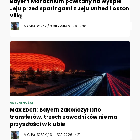
Bayern Monachium powitany na wyspie
Jeju przed sparingami z Jeju United i Aston
Villą
MICHAŁ BOSAK / 3 SIERPNIA 2026, 12:30
AKTUALNOŚCI
Max Eberl: Bayern zakończył lato
transferów, trzech zawodników nie ma
przyszłości w klubie
MICHAŁ BOSAK / 31 LIPCA 2026, 14:21