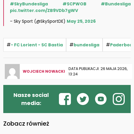
#SkyBundesliga
#SCPWOB
#Bundesliga
pic.twitter.com/ZB9VDb7gWV
– Sky Sport (@SkySportDE)
May 25, 2026
#
#
#
- FC Lorient - SC Bastia
bundesliga
Paderbor
DATA PUBLIKACJI: 26 MAJA 2026,
WOJCIECH NOWACKI
13:24
Nasze social
media:
Zobacz również