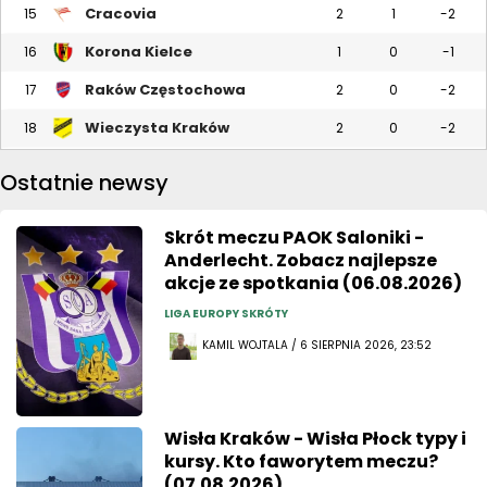
Cracovia
15
2
1
-2
Korona Kielce
16
1
0
-1
Raków Częstochowa
17
2
0
-2
Wieczysta Kraków
18
2
0
-2
Ostatnie newsy
Skrót meczu PAOK Saloniki -
Anderlecht. Zobacz najlepsze
akcje ze spotkania (06.08.2026)
LIGA EUROPY SKRÓTY
KAMIL WOJTALA / 6 SIERPNIA 2026, 23:52
Wisła Kraków - Wisła Płock typy i
kursy. Kto faworytem meczu?
(07.08.2026)