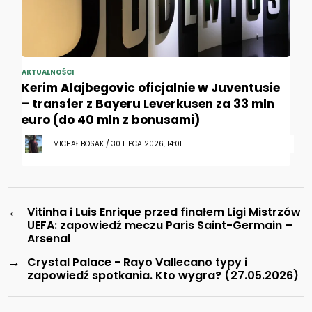
AKTUALNOŚCI
Kerim Alajbegovic oficjalnie w Juventusie
– transfer z Bayeru Leverkusen za 33 mln
euro (do 40 mln z bonusami)
MICHAŁ BOSAK / 30 LIPCA 2026, 14:01
←
Vitinha i Luis Enrique przed finałem Ligi Mistrzów
UEFA: zapowiedź meczu Paris Saint-Germain –
Arsenal
→
Crystal Palace - Rayo Vallecano typy i
zapowiedź spotkania. Kto wygra? (27.05.2026)