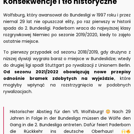
Konsekwencje i tło historyczne
Wolfsburg, który awansował do Bundesligi w 1997 roku i przez
niemal 29 lat nie opuszczał elity, po raz pierwszy w historii
spada do 2. Bundesligi. Paderborn wraca do najwyższej klasy
rozgrywkowej Niemiec po sezonie 2019/2020, kiedy to zajęło
ostatnie miejsce.
To pierwszy przypadek od sezonu 2018/2019, gdy drużyna z
niższej dywizji wygrała baraż o miejsce w Bundeslidze; wtedy
do drugiej ligi spadł Stuttgart po rywalizacji z Unionem Berlin.
Od sezonu 2021/2022 obowiązują nowe przepisy
odnośnie bramek zdobytych na wyjeździe
, które
mogłyby wpłynąć na rozstrzygnięcia w podobnych
rywalizacjach.
Historischer Abstieg für den VfL Wolfsburg!
Nach 29
Jahren in Folge in der Bundesliga müssen die Wölfe den
Gang in die 2. Bundesliga antreten. Dafür feiert Paderborn
die Rückkehr ins deutsche Oberhaus!