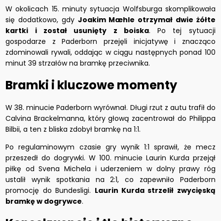
W okolicach 15. minuty sytuacja Wolfsburga skomplikowała
się dodatkowo, gdy
Joakim Mæhle otrzymał dwie żółte
kartki i został usunięty z boiska
. Po tej sytuacji
gospodarze z Paderborn przejęli inicjatywę i znacząco
zdominowali rywali, oddając w ciągu następnych ponad 100
minut 39 strzałów na bramkę przeciwnika.
Bramki i kluczowe momenty
W 38. minucie Paderborn wyrównał. Długi rzut z autu trafił do
Calvina Brackelmanna, który głową zacentrował do Philippa
Bilbii, a ten z bliska zdobył bramkę na 1:1.
Po regulaminowym czasie gry wynik 1:1 sprawił, że mecz
przeszedł do dogrywki. W 100. minucie Laurin Kurda przejął
piłkę od Svena Michela i uderzeniem w dolny prawy róg
ustalił wynik spotkania na 2:1, co zapewniło Paderborn
promocję do Bundesligi.
Laurin Kurda strzelił zwycięską
bramkę w dogrywce
.