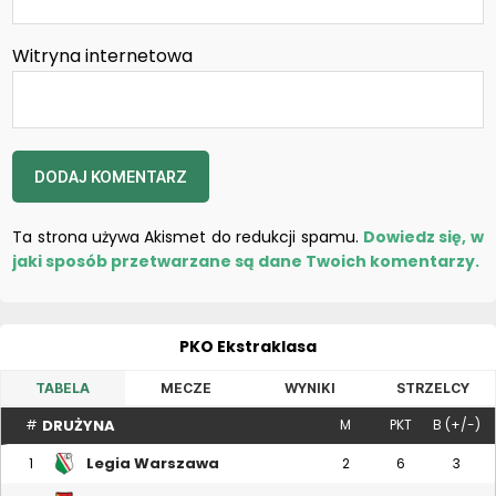
Witryna internetowa
Ta strona używa Akismet do redukcji spamu.
Dowiedz się, w
jaki sposób przetwarzane są dane Twoich komentarzy.
PKO Ekstraklasa
TABELA
MECZE
WYNIKI
STRZELCY
DRUŻYNA
#
M
PKT
B (+/-)
Legia Warszawa
1
2
6
3