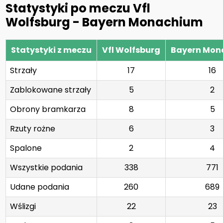
Statystyki po meczu Vfl
Wolfsburg - Bayern Monachium
Statystyki z meczu
Vfl Wolfsburg
Bayern Mon
Strzały
17
16
Zablokowane strzały
5
2
Obrony bramkarza
8
5
Rzuty rożne
6
3
Spalone
2
4
Wszystkie podania
338
771
Udane podania
260
689
Wślizgi
22
23