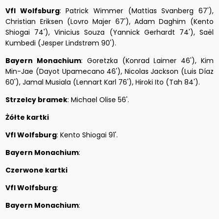
Vfl Wolfsburg
: Patrick Wimmer (Mattias Svanberg 67'),
Christian Eriksen (Lovro Majer 67'), Adam Daghim (Kento
Shiogai 74'), Vinicius Souza (Yannick Gerhardt 74'), Saël
Kumbedi (Jesper Lindstrøm 90').
Bayern Monachium
: Goretzka (Konrad Laimer 46'), Kim
Min-Jae (Dayot Upamecano 46'), Nicolas Jackson (Luis Díaz
60'), Jamal Musiala (Lennart Karl 76'), Hiroki Ito (Tah 84').
Strzelcy bramek
: Michael Olise 56'.
Żółte kartki
Vfl Wolfsburg
: Kento Shiogai 91'.
Bayern Monachium
:
Czerwone kartki
Vfl Wolfsburg
:
Bayern Monachium
: