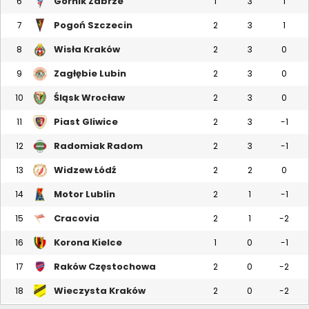
Górnik Zabrze
6
1
3
1
Pogoń Szczecin
7
2
3
1
Wisła Kraków
8
2
3
0
Zagłębie Lubin
9
2
3
0
Śląsk Wrocław
10
2
3
0
Piast Gliwice
11
2
3
-1
Radomiak Radom
12
2
3
-1
Widzew Łódź
13
2
2
0
Motor Lublin
14
2
1
-1
Cracovia
15
2
1
-2
Korona Kielce
16
1
0
-1
Raków Częstochowa
17
2
0
-2
Wieczysta Kraków
18
2
0
-2