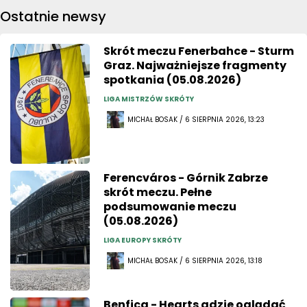
Ostatnie newsy
Skrót meczu Fenerbahce - Sturm
Graz. Najważniejsze fragmenty
spotkania (05.08.2026)
LIGA MISTRZÓW SKRÓTY
MICHAŁ BOSAK / 6 SIERPNIA 2026, 13:23
Ferencváros - Górnik Zabrze
skrót meczu. Pełne
podsumowanie meczu
(05.08.2026)
LIGA EUROPY SKRÓTY
MICHAŁ BOSAK / 6 SIERPNIA 2026, 13:18
Benfica - Hearts gdzie oglądać