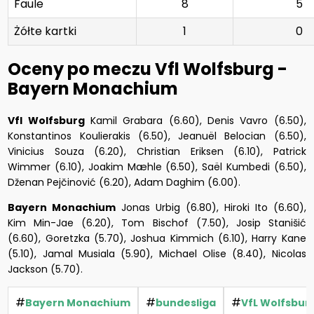
Faule
8
5
Żółte kartki
1
0
Oceny po meczu Vfl Wolfsburg -
Bayern Monachium
Vfl Wolfsburg
Kamil Grabara (6.60), Denis Vavro (6.50),
Konstantinos Koulierakis (6.50), Jeanuël Belocian (6.50),
Vinicius Souza (6.20), Christian Eriksen (6.10), Patrick
Wimmer (6.10), Joakim Mæhle (6.50), Saël Kumbedi (6.50),
Dženan Pejčinović (6.20), Adam Daghim (6.00).
Bayern Monachium
Jonas Urbig (6.80), Hiroki Ito (6.60),
Kim Min-Jae (6.20), Tom Bischof (7.50), Josip Stanišić
(6.60), Goretzka (5.70), Joshua Kimmich (6.10), Harry Kane
(5.10), Jamal Musiala (5.90), Michael Olise (8.40), Nicolas
Jackson (5.70).
#
#
#
Bayern Monachium
bundesliga
VfL Wolfsbur