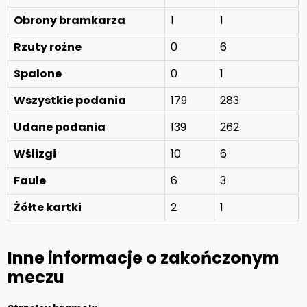
Obrony bramkarza
1
1
Rzuty rożne
0
6
Spalone
0
1
Wszystkie podania
179
283
Udane podania
139
262
Wślizgi
10
6
Faule
6
3
Żółte kartki
2
1
Inne informacje o zakończonym
meczu