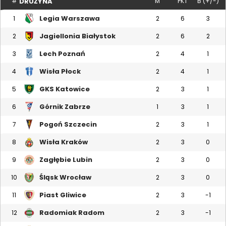
DRUŻYNA
#
M
PKT
B (+/-)
Legia Warszawa
1
2
6
3
Jagiellonia Białystok
2
2
6
2
Lech Poznań
3
2
4
1
Wisła Płock
4
2
4
1
GKS Katowice
5
2
3
1
Górnik Zabrze
6
1
3
1
Pogoń Szczecin
7
2
3
1
Wisła Kraków
8
2
3
0
Zagłębie Lubin
9
2
3
0
Śląsk Wrocław
10
2
3
0
Piast Gliwice
11
2
3
-1
Radomiak Radom
12
2
3
-1