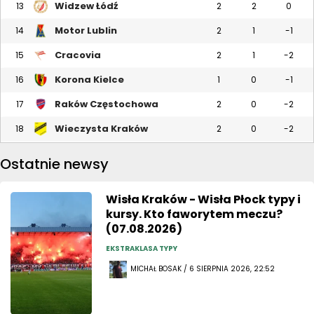
Widzew Łódź
13
2
2
0
Motor Lublin
14
2
1
-1
Cracovia
15
2
1
-2
Korona Kielce
16
1
0
-1
Raków Częstochowa
17
2
0
-2
Wieczysta Kraków
18
2
0
-2
Ostatnie newsy
Wisła Kraków - Wisła Płock typy i
kursy. Kto faworytem meczu?
(07.08.2026)
EKSTRAKLASA TYPY
MICHAŁ BOSAK / 6 SIERPNIA 2026, 22:52