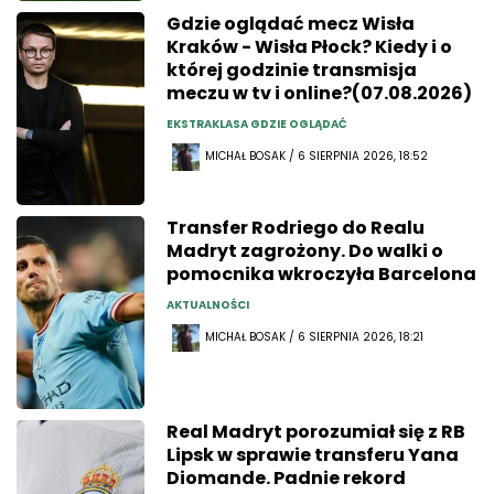
Gdzie oglądać mecz Wisła
Kraków - Wisła Płock? Kiedy i o
której godzinie transmisja
meczu w tv i online?(07.08.2026)
EKSTRAKLASA GDZIE OGLĄDAĆ
MICHAŁ BOSAK / 6 SIERPNIA 2026, 18:52
Transfer Rodriego do Realu
Madryt zagrożony. Do walki o
pomocnika wkroczyła Barcelona
AKTUALNOŚCI
MICHAŁ BOSAK / 6 SIERPNIA 2026, 18:21
Real Madryt porozumiał się z RB
Lipsk w sprawie transferu Yana
Diomande. Padnie rekord