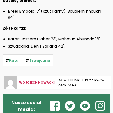
Strzelcy bramek:
Breel Embolo 17' (Rzut karny), Boualem Khoukhi
94'.
Żółte kartki:
Katar: Jassem Gaber 23', Mahmud Abunada 16'.
Szwajcaria: Denis Zakaria 42'.
#
#
Katar
Szwajcaria
DATA PUBLIKACJI: 13 CZERWCA
WOJCIECH NOWACKI
2026, 23:43
Nasze social
media: