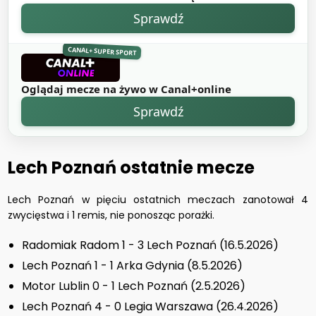
Sprawdź
CANAL+ SUPER SPORT
Oglądaj mecze na żywo w Canal+online
Sprawdź
Lech Poznań ostatnie mecze
Lech Poznań w pięciu ostatnich meczach zanotował 4
zwycięstwa i 1 remis, nie ponosząc porażki.
Radomiak Radom 1 - 3 Lech Poznań (16.5.2026)
Lech Poznań 1 - 1 Arka Gdynia (8.5.2026)
Motor Lublin 0 - 1 Lech Poznań (2.5.2026)
Lech Poznań 4 - 0 Legia Warszawa (26.4.2026)