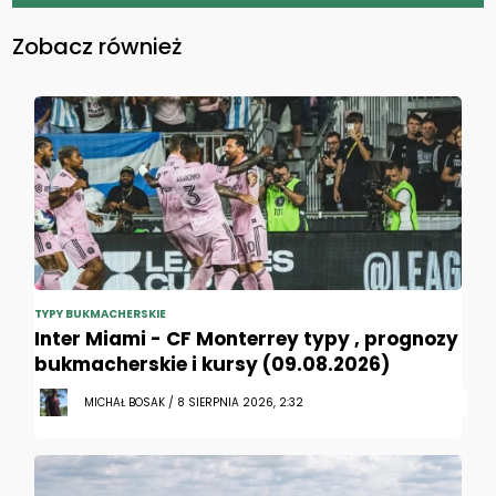
Zobacz również
TYPY BUKMACHERSKIE
Inter Miami - CF Monterrey typy , prognozy
bukmacherskie i kursy (09.08.2026)
MICHAŁ BOSAK / 8 SIERPNIA 2026, 2:32