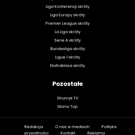
Liga Konferencji skróty
Liga Europy skróty
Premier League skróty
La Liga skróty
Serie A skróty
Bundesliga skróty
Ligue 1 skróty
Ekstraklasa skróty
Pozostałe
Strumyk TV
Strims Top
Redakcja
O nas w mediach
Polityka
prywatności
Kontakt
Reklama