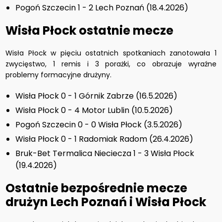
Pogoń Szczecin 1 - 2 Lech Poznań (18.4.2026)
Wisła Płock ostatnie mecze
Wisła Płock w pięciu ostatnich spotkaniach zanotowała 1
zwycięstwo, 1 remis i 3 porażki, co obrazuje wyraźne
problemy formacyjne drużyny.
Wisła Płock 0 - 1 Górnik Zabrze (16.5.2026)
Wisła Płock 0 - 4 Motor Lublin (10.5.2026)
Pogoń Szczecin 0 - 0 Wisła Płock (3.5.2026)
Wisła Płock 0 - 1 Radomiak Radom (26.4.2026)
Bruk-Bet Termalica Nieciecza 1 - 3 Wisła Płock
(19.4.2026)
Ostatnie bezpośrednie mecze
drużyn Lech Poznań i Wisła Płock