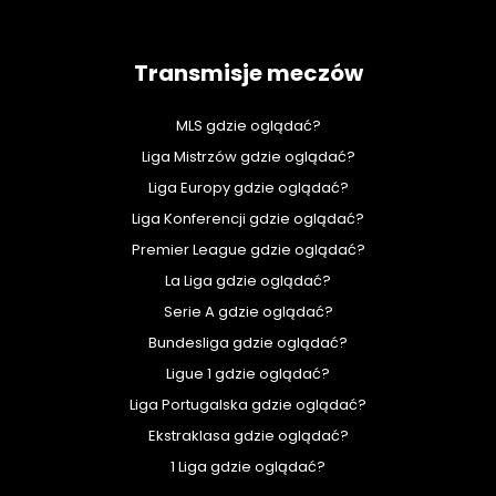
Transmisje meczów
MLS gdzie oglądać?
Liga Mistrzów gdzie oglądać?
Liga Europy gdzie oglądać?
Liga Konferencji gdzie oglądać?
Premier League gdzie oglądać?
La Liga gdzie oglądać?
Serie A gdzie oglądać?
Bundesliga gdzie oglądać?
Ligue 1 gdzie oglądać?
Liga Portugalska gdzie oglądać?
Ekstraklasa gdzie oglądać?
1 Liga gdzie oglądać?