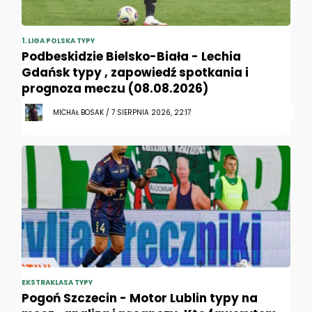
1. LIGA POLSKA TYPY
Podbeskidzie Bielsko-Biała - Lechia
Gdańsk typy , zapowiedź spotkania i
prognoza meczu (08.08.2026)
MICHAŁ BOSAK / 7 SIERPNIA 2026, 22:17
EKSTRAKLASA TYPY
Pogoń Szczecin - Motor Lublin typy na