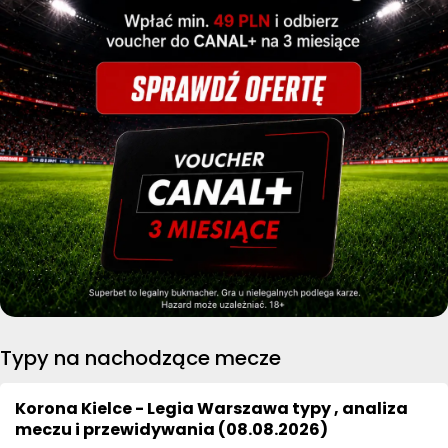
Typy na nachodzące mecze
Korona Kielce - Legia Warszawa typy , analiza
meczu i przewidywania (08.08.2026)