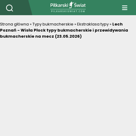
PiłkarskiSwiat.com
Strona główna
»
Typy bukmacherskie
»
Ekstraklasa typy
»
Lech
Poznań - Wisła Płock typy bukmacherskie i przewidywania
bukmacherskie na mecz (23.05.2026)