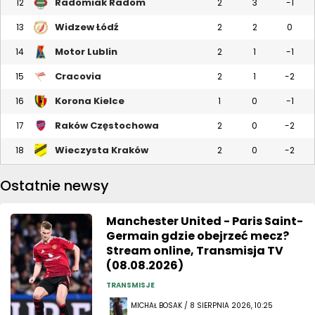
Radomiak Radom
12
2
3
-1
Widzew Łódź
13
2
2
0
Motor Lublin
14
2
1
-1
Cracovia
15
2
1
-2
Korona Kielce
16
1
0
-1
Raków Częstochowa
17
2
0
-2
Wieczysta Kraków
18
2
0
-2
Ostatnie newsy
Manchester United - Paris Saint-
Germain gdzie obejrzeć mecz?
Stream online, Transmisja TV
(08.08.2026)
TRANSMISJE
MICHAŁ BOSAK / 8 SIERPNIA 2026, 10:25