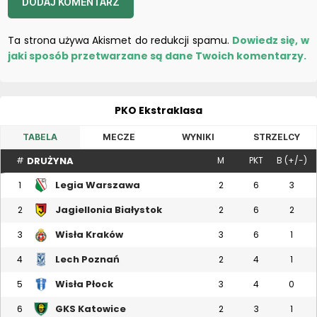
Ta strona używa Akismet do redukcji spamu.
Dowiedz się, w
jaki sposób przetwarzane są dane Twoich komentarzy.
PKO Ekstraklasa
TABELA
MECZE
WYNIKI
STRZELCY
DRUŻYNA
#
M
PKT
B (+/-)
Legia Warszawa
1
2
6
3
Jagiellonia Białystok
2
2
6
2
Wisła Kraków
3
3
6
1
Lech Poznań
4
2
4
1
Wisła Płock
5
3
4
0
GKS Katowice
6
2
3
1