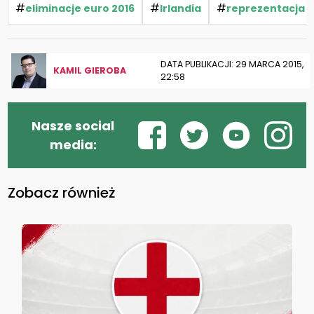
#
#
#
eliminacje euro 2016
Irlandia
reprezentacja P
DATA PUBLIKACJI: 29 MARCA 2015,
KAMIL GIEROBA
22:58
Nasze social
media:
Zobacz również