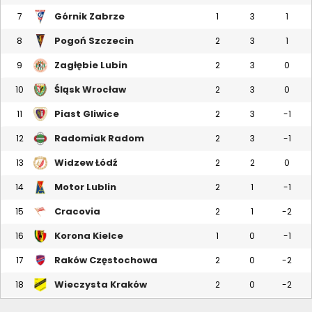
Górnik Zabrze
7
1
3
1
Pogoń Szczecin
8
2
3
1
Zagłębie Lubin
9
2
3
0
Śląsk Wrocław
10
2
3
0
Piast Gliwice
11
2
3
-1
Radomiak Radom
12
2
3
-1
Widzew Łódź
13
2
2
0
Motor Lublin
14
2
1
-1
Cracovia
15
2
1
-2
Korona Kielce
16
1
0
-1
Raków Częstochowa
17
2
0
-2
Wieczysta Kraków
18
2
0
-2