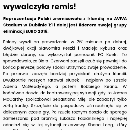
wywalczyła remis!
Reprezentacja Polski zremisowała z Irlandią na AVIVA
Stadium w Dublinie 1:1 i dalej jest liderem swojej grupy
eliminacji EURO 2016.
Polacy wyszli na prowadzenie w 26' minucie po dobrej,
dwójkowej akcji Sławomira Peszki i Macieja Rybusa oraz
błędzie obrony, co wykorzystał pomocnik FC Koeln. To
spowodowało, że Biało-Czerwoni zaczęli czuć się pewniej i do
końca pierwszej połowy zdołali utrzymać swoje prowadzenie.
Po przerwie zaczęła bardziej przyciskać drużyna Irlandii.
Dwukrotnie naszych ratował słupek - najpierw po strzale
Aidena McGeady'ego, a potem Robbiego Keana. W
końcówce doszło do kontrowersyjnej sytuacji, gdy to James
McCarthy spoliczkował Sebastiana Milę, ale zobaczył tylko
żółtą kartkę. Szczęście do gospodarzy uśmiechnęło się w
doliczonym czasie gry. Po rzucie rożnym doszło do sporego
zamieszania pod bramką Łukasza Fabiańskiego i najlepiej
odnalazł się w tej sytuacji rezerwowy Shane Long, który