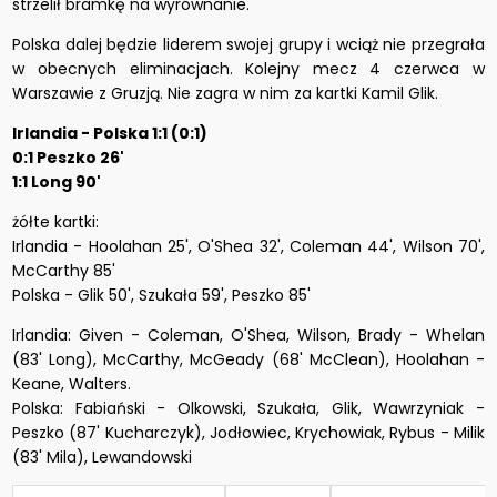
strzelił bramkę na wyrównanie.
Polska dalej będzie liderem swojej grupy i wciąż nie przegrała
w obecnych eliminacjach. Kolejny mecz 4 czerwca w
Warszawie z Gruzją. Nie zagra w nim za kartki Kamil Glik.
Irlandia - Polska 1:1 (0:1)
0:1 Peszko 26'
1:1 Long 90'
żółte kartki:
Irlandia - Hoolahan 25', O'Shea 32', Coleman 44', Wilson 70',
McCarthy 85'
Polska - Glik 50', Szukała 59', Peszko 85'
Irlandia: Given - Coleman, O'Shea, Wilson, Brady - Whelan
(83' Long), McCarthy, McGeady (68' McClean), Hoolahan -
Keane, Walters.
Polska: Fabiański - Olkowski, Szukała, Glik, Wawrzyniak -
Peszko (87' Kucharczyk), Jodłowiec, Krychowiak, Rybus - Milik
(83' Mila), Lewandowski