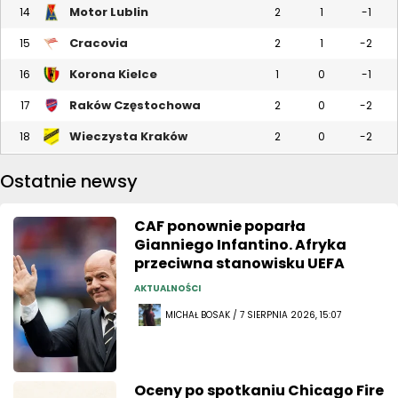
Motor Lublin
14
2
1
-1
Cracovia
15
2
1
-2
Korona Kielce
16
1
0
-1
Raków Częstochowa
17
2
0
-2
Wieczysta Kraków
18
2
0
-2
Ostatnie newsy
CAF ponownie poparła
Gianniego Infantino. Afryka
przeciwna stanowisku UEFA
AKTUALNOŚCI
MICHAŁ BOSAK / 7 SIERPNIA 2026, 15:07
Oceny po spotkaniu Chicago Fire