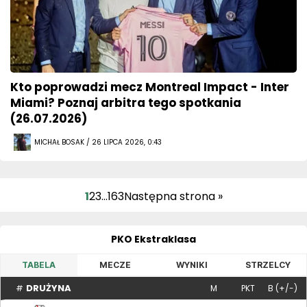
Kto poprowadzi mecz Montreal Impact - Inter
Miami? Poznaj arbitra tego spotkania
(26.07.2026)
MICHAŁ BOSAK / 26 LIPCA 2026, 0:43
1
2
3
…
163
Następna strona »
PKO Ekstraklasa
TABELA
MECZE
WYNIKI
STRZELCY
DRUŻYNA
#
M
PKT
B (+/-)