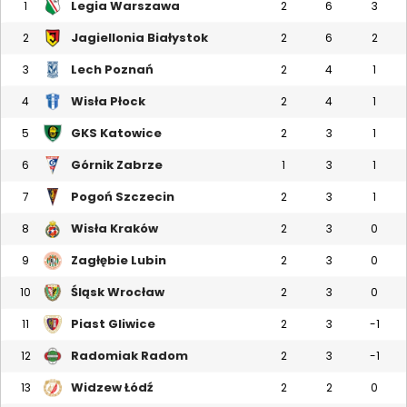
Legia Warszawa
1
2
6
3
Jagiellonia Białystok
2
2
6
2
Lech Poznań
3
2
4
1
Wisła Płock
4
2
4
1
GKS Katowice
5
2
3
1
Górnik Zabrze
6
1
3
1
Pogoń Szczecin
7
2
3
1
Wisła Kraków
8
2
3
0
Zagłębie Lubin
9
2
3
0
Śląsk Wrocław
10
2
3
0
Piast Gliwice
11
2
3
-1
Radomiak Radom
12
2
3
-1
Widzew Łódź
13
2
2
0