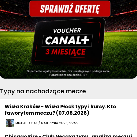
Typy na nachodzące mecze
Wisła Kraków - Wisła Płock typy i kursy. Kto
faworytem meczu? (07.08.2026)
MICHAŁ BOSAK / 6 SIERPNIA 2026, 22:52
Chicago Fire - Club Necaxa typy , analiza meczu i