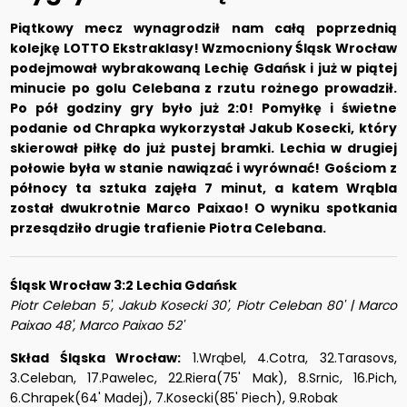
Piątkowy mecz wynagrodził nam całą poprzednią
kolejkę LOTTO Ekstraklasy! Wzmocniony Śląsk Wrocław
podejmował wybrakowaną Lechię Gdańsk i już w piątej
minucie po golu Celebana z rzutu rożnego prowadził.
Po pół godziny gry było już 2:0! Pomyłkę i świetne
podanie od Chrapka wykorzystał Jakub Kosecki, który
skierował piłkę do już pustej bramki. Lechia w drugiej
połowie była w stanie nawiązać i wyrównać! Gościom z
północy ta sztuka zajęła 7 minut, a katem Wrąbla
został dwukrotnie Marco Paixao! O wyniku spotkania
przesądziło drugie trafienie Piotra Celebana.
Śląsk Wrocław 3:2 Lechia Gdańsk
Piotr Celeban 5', Jakub Kosecki 30', Piotr Celeban 80' | Marco
Paixao 48', Marco Paixao 52'
Skład Śląska Wrocław:
1.Wrąbel, 4.Cotra, 32.Tarasovs,
3.Celeban, 17.Pawelec, 22.Riera(75' Mak), 8.Srnic, 16.Pich,
6.Chrapek(64' Madej), 7.Kosecki(85' Piech), 9.Robak