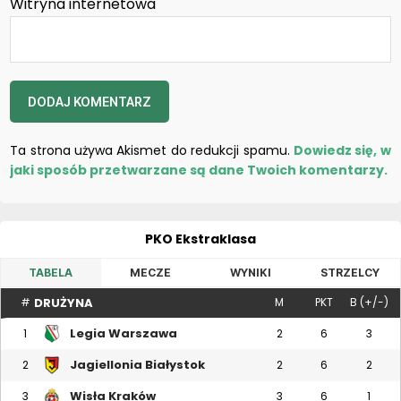
Witryna internetowa
Ta strona używa Akismet do redukcji spamu.
Dowiedz się, w
jaki sposób przetwarzane są dane Twoich komentarzy.
PKO Ekstraklasa
TABELA
MECZE
WYNIKI
STRZELCY
DRUŻYNA
#
M
PKT
B (+/-)
Legia Warszawa
1
2
6
3
Jagiellonia Białystok
2
2
6
2
Wisła Kraków
3
3
6
1