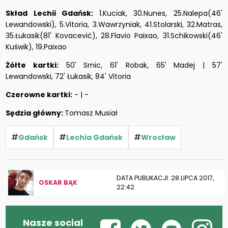
Skład Lechii Gdańsk:
1.Kuciak, 30.Nunes, 25.Nalepa(46'
Lewandowski), 5.Vitoria, 3.Wawrzyniak, 41.Stolarski, 32.Matras,
35.Łukasik(81' Kovacević), 28.Flavio Paixao, 31.Schikowski(46'
Kuświk), 19.Paixao
Żółte kartki:
50' Srnic, 61' Robak, 65' Madej | 57'
Lewandowski, 72' Łukasik, 84' Vitoria
Czerowne kartki:
- | -
Sędzia główny:
Tomasz Musiał
#
#
#
Gdańsk
Lechia Gdańsk
Wrocław
DATA PUBLIKACJI: 28 LIPCA 2017,
OSKAR BĄK
22:42
Nasze social