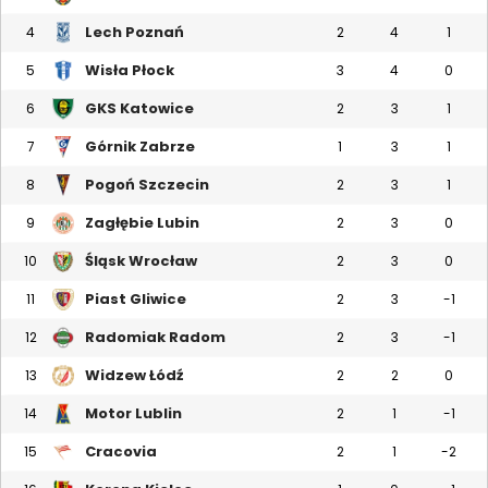
Lech Poznań
4
2
4
1
Wisła Płock
5
3
4
0
GKS Katowice
6
2
3
1
Górnik Zabrze
7
1
3
1
Pogoń Szczecin
8
2
3
1
Zagłębie Lubin
9
2
3
0
Śląsk Wrocław
10
2
3
0
Piast Gliwice
11
2
3
-1
Radomiak Radom
12
2
3
-1
Widzew Łódź
13
2
2
0
Motor Lublin
14
2
1
-1
Cracovia
15
2
1
-2