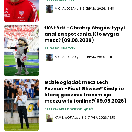
EKSTRAKLASA TYPY
MICHAŁ BOSAK / 8 SIERPNIA 2026, 16:48
ŁKS Łódź - Chrobry Głogów typy i
analiza spotkania. Kto wygra
mecz? (09.08.2026)
1. LIGA POLSKA TYPY
MICHAŁ BOSAK / 8 SIERPNIA 2026, 16:11
Gdzie oglądać mecz Lech
Poznań - Piast Gliwice? Kiedy i o
której godzinie transmisja
meczu w tv i online?(09.08.2026)
EKSTRAKLASA GDZIE OGLĄDAĆ
KAMIL WOJTALA / 8 SIERPNIA 2026, 15:53