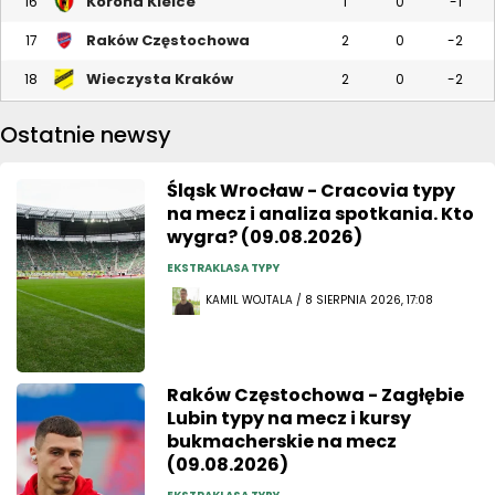
Korona Kielce
16
1
0
-1
Raków Częstochowa
17
2
0
-2
Wieczysta Kraków
18
2
0
-2
Ostatnie newsy
Śląsk Wrocław - Cracovia typy
na mecz i analiza spotkania. Kto
wygra? (09.08.2026)
EKSTRAKLASA TYPY
KAMIL WOJTALA / 8 SIERPNIA 2026, 17:08
Raków Częstochowa - Zagłębie
Lubin typy na mecz i kursy
bukmacherskie na mecz
(09.08.2026)