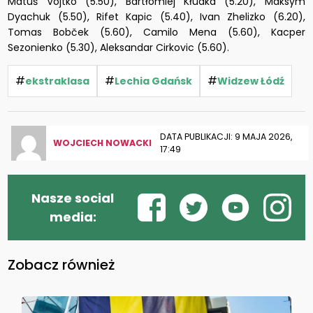
Matúš Vojtko (5.50), Bartłomiej Kłudka (5.20), Maksym
Dyachuk (5.50), Rifet Kapic (5.40), Ivan Zhelizko (6.20),
Tomas Bobček (5.60), Camilo Mena (5.60), Kacper
Sezonienko (5.30), Aleksandar Cirkovic (5.60).
#
#
#
ekstraklasa
Lechia Gdańsk
Widzew Łódź
DATA PUBLIKACJI: 9 MAJA 2026,
WOJCIECH NOWACKI
17:49
Nasze social
media:
Zobacz również