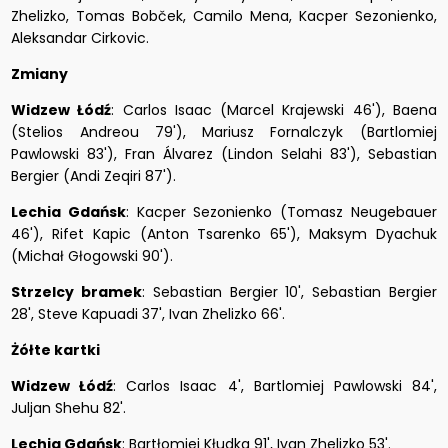
Zhelizko, Tomas Bobček, Camilo Mena, Kacper Sezonienko,
Aleksandar Cirkovic.
Zmiany
Widzew Łódź
: Carlos Isaac (Marcel Krajewski 46'), Baena
(Stelios Andreou 79'), Mariusz Fornalczyk (Bartlomiej
Pawlowski 83'), Fran Álvarez (Lindon Selahi 83'), Sebastian
Bergier (Andi Zeqiri 87').
Lechia Gdańsk
: Kacper Sezonienko (Tomasz Neugebauer
46'), Rifet Kapic (Anton Tsarenko 65'), Maksym Dyachuk
(Michał Głogowski 90').
Strzelcy bramek
: Sebastian Bergier 10', Sebastian Bergier
28', Steve Kapuadi 37', Ivan Zhelizko 66'.
Żółte kartki
Widzew Łódź
: Carlos Isaac 4', Bartlomiej Pawlowski 84',
Juljan Shehu 82'.
Lechia Gdańsk
: Bartłomiej Kłudka 91', Ivan Zhelizko 53'.