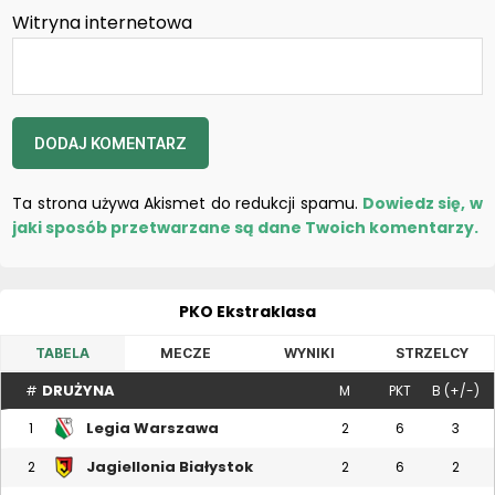
Witryna internetowa
Ta strona używa Akismet do redukcji spamu.
Dowiedz się, w
jaki sposób przetwarzane są dane Twoich komentarzy.
PKO Ekstraklasa
TABELA
MECZE
WYNIKI
STRZELCY
DRUŻYNA
#
M
PKT
B (+/-)
Legia Warszawa
1
2
6
3
Jagiellonia Białystok
2
2
6
2