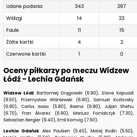
Udane podania
343
297
Wślizgi
14
23
Faule
11
15
Żółte kartki
4
2
Czerwone kartki
1
0
Oceny piłkarzy po meczu Widzew
Łódź - Lechia Gdańsk
Widzew Łódź
Bartłomiej Drągowski (6.90), Steve Kapuadi
(8.50), Przemysław Wiśniewski (6.90), Samuel Kozlovsky
(6.90), Carlos Isaac (5.80), Baena (6.80), Juljan Shehu
(6.70), Fran Álvarez (6.90), Mariusz Fornalczyk (7.30),
Sebastian Bergier (9.40), Emil Kornvig (7.50).
Lechia Gdańsk
Alex Paulsen (5.40), Matej Rodin (5.50),