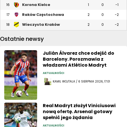
Korona Kielce
16
1
0
-1
Raków Częstochowa
17
2
0
-2
Wieczysta Kraków
18
2
0
-2
Ostatnie newsy
Julián Álvarez chce odejść do
Barcelony. Porozmawia z
władzami Atlético Madryt
AKTUALNOŚCI
KAMIL WOJTALA / 6 SIERPNIA 2026, 17:01
Real Madryt złożył Viniciusowi
nową ofertę. Arsenal gotowy
spełnić jego żądania
AKTUALNOŚCI