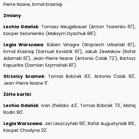
Pierre Nsane, Ermal Krasniqi.
Zmiany
Lechia Gdańsk
: Tomasz Neugebauer (Anton Tsarenko 61'),
Kacper Sezonienko (Maksym Dyachuk 88').
Legia Warszawa
: Rúben Vinagre (Wojciech Urbański 61'),
Ermal Krasniqi (Samuel Kováčik 61'), Jakub Żewłakow (Rafał
Adamski 61'), Jean-Pierre Nsane (Antonio Čolak 72'), Bartosz
Kapustka (Damian Szymański 81').
Strzelcy bramek
: Tomas Bobček 63', Antonio Čolak 93',
Jean-Pierre Nsane 11'.
Żółte kartki
Lechia Gdańsk
: Ivan Zhelizko 43', Tomas Bobček 73', Matej
Rodin 90'.
Legia Warszawa
: Jan Leszczyński 90', Rafał Augustyniak 89',
Kacper Chodyna 32'.