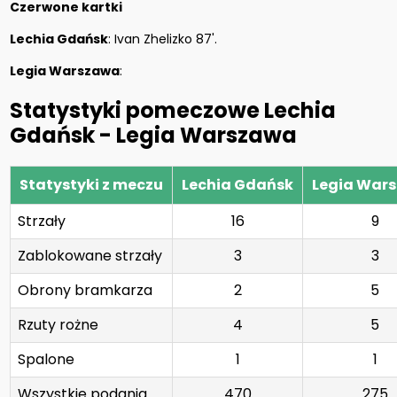
Czerwone kartki
Lechia Gdańsk
: Ivan Zhelizko 87'.
Legia Warszawa
:
Statystyki pomeczowe Lechia
Gdańsk - Legia Warszawa
Statystyki z meczu
Lechia Gdańsk
Legia War
Strzały
16
9
Zablokowane strzały
3
3
Obrony bramkarza
2
5
Rzuty rożne
4
5
Spalone
1
1
Wszystkie podania
470
275