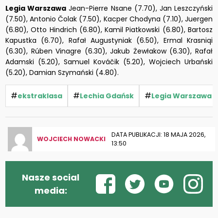
Legia Warszawa
Jean-Pierre Nsane (7.70), Jan Leszczyński
(7.50), Antonio Čolak (7.50), Kacper Chodyna (7.10), Juergen
(6.80), Otto Hindrich (6.80), Kamil Piatkowski (6.80), Bartosz
Kapustka (6.70), Rafał Augustyniak (6.50), Ermal Krasniqi
(6.30), Rúben Vinagre (6.30), Jakub Żewłakow (6.30), Rafał
Adamski (5.20), Samuel Kováčik (5.20), Wojciech Urbański
(5.20), Damian Szymański (4.80).
#
#
#
ekstraklasa
Lechia Gdańsk
Legia Warszawa
DATA PUBLIKACJI: 18 MAJA 2026,
WOJCIECH NOWACKI
13:50
Nasze social
media: