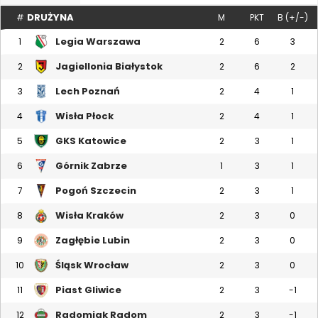
DRUŻYNA
#
M
PKT
B (+/-)
Legia Warszawa
1
2
6
3
Jagiellonia Białystok
2
2
6
2
Lech Poznań
3
2
4
1
Wisła Płock
4
2
4
1
GKS Katowice
5
2
3
1
Górnik Zabrze
6
1
3
1
Pogoń Szczecin
7
2
3
1
Wisła Kraków
8
2
3
0
Zagłębie Lubin
9
2
3
0
Śląsk Wrocław
10
2
3
0
Piast Gliwice
11
2
3
-1
Radomiak Radom
12
2
3
-1