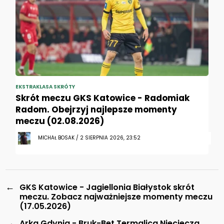
EKSTRAKLASA SKRÓTY
Skrót meczu GKS Katowice - Radomiak
Radom. Obejrzyj najlepsze momenty
meczu (02.08.2026)
MICHAŁ BOSAK / 2 SIERPNIA 2026, 23:52
←
GKS Katowice - Jagiellonia Białystok skrót
meczu. Zobacz najważniejsze momenty meczu
(17.05.2026)
→
Arka Gdynia - Bruk-Bet Termalica Nieciecza