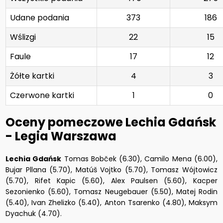
Udane podania
373
186
Wślizgi
22
15
Faule
17
12
Żółte kartki
4
3
Czerwone kartki
1
0
Oceny pomeczowe Lechia Gdańsk
- Legia Warszawa
Lechia Gdańsk
Tomas Bobček (6.30), Camilo Mena (6.00),
Bujar Pllana (5.70), Matúš Vojtko (5.70), Tomasz Wójtowicz
(5.70), Rifet Kapic (5.60), Alex Paulsen (5.60), Kacper
Sezonienko (5.60), Tomasz Neugebauer (5.50), Matej Rodin
(5.40), Ivan Zhelizko (5.40), Anton Tsarenko (4.80), Maksym
Dyachuk (4.70).