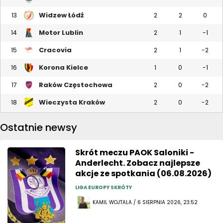
Widzew Łódź
13
2
2
0
Motor Lublin
14
2
1
-1
Cracovia
15
2
1
-2
Korona Kielce
16
1
0
-1
Raków Częstochowa
17
2
0
-2
Wieczysta Kraków
18
2
0
-2
Ostatnie newsy
Skrót meczu PAOK Saloniki -
Anderlecht. Zobacz najlepsze
akcje ze spotkania (06.08.2026)
LIGA EUROPY SKRÓTY
KAMIL WOJTALA / 6 SIERPNIA 2026, 23:52