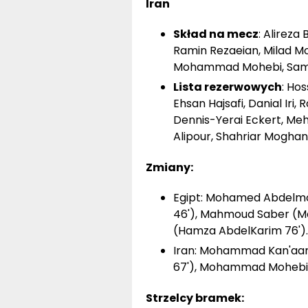
Iran
Skład na mecz
: Alireza
Ramin Rezaeian, Milad 
Mohammad Mohebi, Sama
Lista rezerwowych
: Ho
Ehsan Hajsafi, Danial Iri
Dennis-Yerai Eckert, Meh
Alipour, Shahriar Moghan
Zmiany:
Egipt: Mohamed Abdelmo
46'), Mahmoud Saber (Ma
(Hamza AbdelKarim 76').
Iran: Mohammad Kan'aani
67'), Mohammad Mohebi (
Strzelcy bramek: