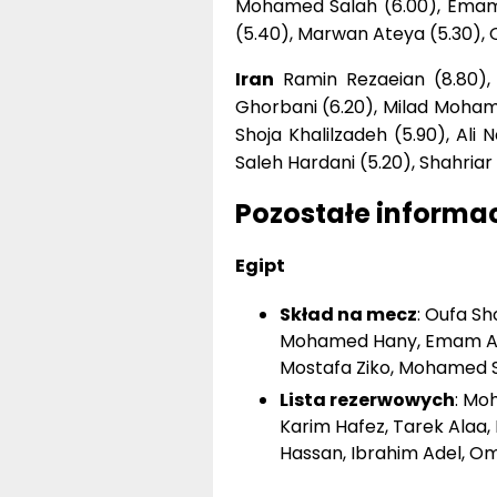
Mohamed Salah (6.00), Emam
(5.40), Marwan Ateya (5.30), 
Iran
Ramin Rezaeian (8.80), 
Ghorbani (6.20), Milad Moha
Shoja Khalilzadeh (5.90), Ali
Saleh Hardani (5.20), Shahria
Pozostałe informac
Egipt
Skład na mecz
: Oufa S
Mohamed Hany, Emam As
Mostafa Ziko, Mohamed S
Lista rezerwowych
: Mo
Karim Hafez, Tarek Alaa
Hassan, Ibrahim Adel, O