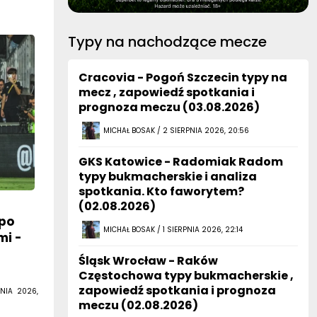
Typy na nachodzące mecze
Cracovia - Pogoń Szczecin typy na
mecz , zapowiedź spotkania i
prognoza meczu (03.08.2026)
MICHAŁ BOSAK / 2 SIERPNIA 2026, 20:56
GKS Katowice - Radomiak Radom
typy bukmacherskie i analiza
spotkania. Kto faworytem?
(02.08.2026)
po
MICHAŁ BOSAK / 1 SIERPNIA 2026, 22:14
mi -
Śląsk Wrocław - Raków
Częstochowa typy bukmacherskie ,
zapowiedź spotkania i prognoza
NIA 2026,
meczu (02.08.2026)