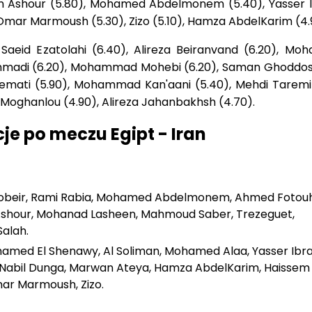
 Ashour (5.80), Mohamed Abdelmonem (5.40), Yasser 
Omar Marmoush (5.30), Zizo (5.10), Hamza AbdelKarim (4.
Saeid Ezatolahi (6.40), Alireza Beiranvand (6.20), M
mmadi (6.20), Mohammad Mohebi (6.20), Saman Ghoddos 
 Nemati (5.90), Mohammad Kan'aani (5.40), Mehdi Taremi 
r Moghanlou (4.90), Alireza Jahanbakhsh (4.70).
je po meczu Egipt - Iran
hobeir, Rami Rabia, Mohamed Abdelmonem, Ahmed Fotouh
hour, Mohanad Lasheen, Mahmoud Saber, Trezeguet,
alah.
hamed El Shenawy, Al Soliman, Mohamed Alaa, Yasser Ibr
, Nabil Dunga, Marwan Ateya, Hamza AbdelKarim, Haissem
mar Marmoush, Zizo.