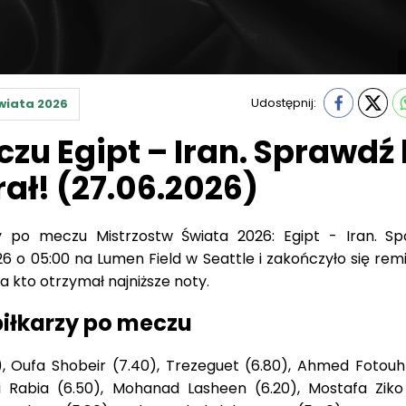
Udostępnij:
wiata 2026
zu Egipt – Iran. Sprawdź 
rał! (27.06.2026)
y po meczu Mistrzostw Świata 2026: Egipt - Iran. Sp
 o 05:00 na Lumen Field w Seattle i zakończyło się remi
 a kto otrzymał najniższe noty.
piłkarzy po meczu
Oufa Shobeir (7.40), Trezeguet (6.80), Ahmed Fotouh 
Rabia (6.50), Mohanad Lasheen (6.20), Mostafa Ziko 