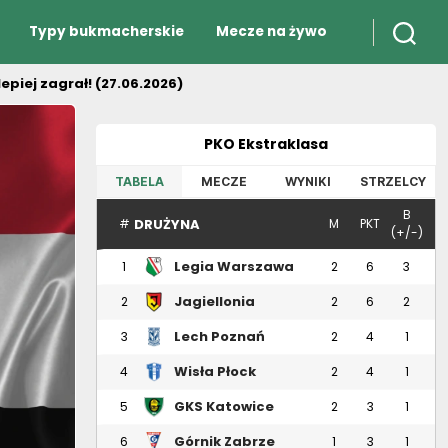
Typy bukmacherskie
Mecze na żywo
epiej zagrał! (27.06.2026)
PKO Ekstraklasa
TABELA
MECZE
WYNIKI
STRZELCY
B
DRUŻYNA
#
M
PKT
(+/-)
Legia Warszawa
1
2
6
3
Jagiellonia
2
2
6
2
Białystok
Lech Poznań
3
2
4
1
Wisła Płock
4
2
4
1
GKS Katowice
5
2
3
1
Górnik Zabrze
6
1
3
1