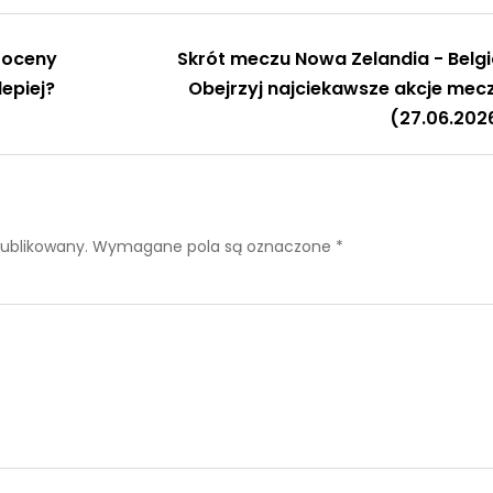
 oceny
Skrót meczu Nowa Zelandia - Belgi
lepiej?
Obejrzyj najciekawsze akcje mec
(27.06.202
publikowany.
Wymagane pola są oznaczone
*