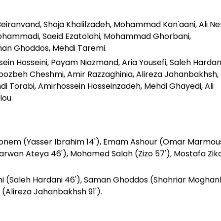
 Beiranvand, Shoja Khalilzadeh, Mohammad Kan'aani, Ali Ne
Mohammadi, Saeid Ezatolahi, Mohammad Ghorbani,
n Ghoddos, Mehdi Taremi.
ssein Hosseini, Payam Niazmand, Aria Yousefi, Saleh Hardani
, Roozbeh Cheshmi, Amir Razzaghinia, Alireza Jahanbakhsh,
di Torabi, Amirhossein Hosseinzadeh, Mehdi Ghayedi, Ali
lou.
nem (Yasser Ibrahim 14'), Emam Ashour (Omar Marmou
rwan Ateya 46'), Mohamed Salah (Zizo 57'), Mostafa Zik
 (Saleh Hardani 46'), Saman Ghoddos (Shahriar Moghan
Alireza Jahanbakhsh 91').