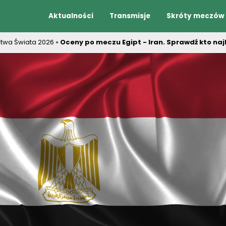
Aktualności
Transmisje
Skróty meczów
stwa Świata 2026
»
Oceny po meczu Egipt - Iran. Sprawdź kto najl