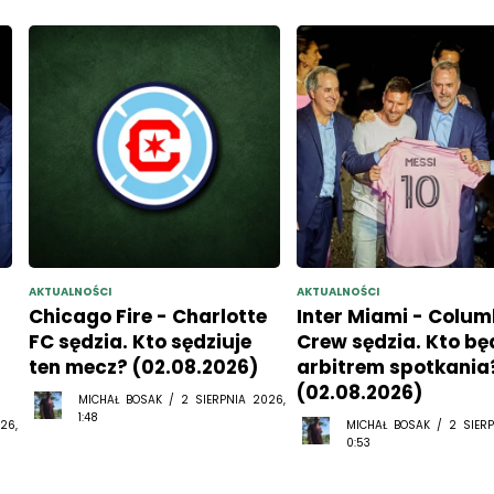
AKTUALNOŚCI
AKTUALNOŚCI
Chicago Fire - Charlotte
Inter Miami - Colu
FC sędzia. Kto sędziuje
Crew sędzia. Kto bę
ten mecz? (02.08.2026)
arbitrem spotkania
(02.08.2026)
MICHAŁ BOSAK / 2 SIERPNIA 2026,
1:48
26,
MICHAŁ BOSAK / 2 SIERP
0:53