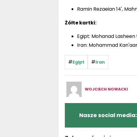
Ramin Rezaeian 14', Mah
Żółte kartki:
Egipt: Mohanad Lasheen 9
Iran: Mohammad Kan'aani 19
#
#
Egipt
Iran
WOJCIECH NOWACKI
Nasze social media: