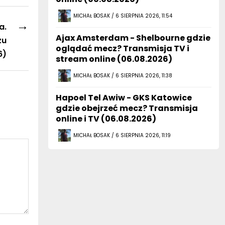
MICHAŁ BOSAK / 6 SIERPNIA 2026, 11:54
→
a.
Ajax Amsterdam - Shelbourne gdzie
zu
oglądać mecz? Transmisja TV i
6)
stream online (06.08.2026)
MICHAŁ BOSAK / 6 SIERPNIA 2026, 11:38
Hapoel Tel Awiw - GKS Katowice
gdzie obejrzeć mecz? Transmisja
online i TV (06.08.2026)
MICHAŁ BOSAK / 6 SIERPNIA 2026, 11:19