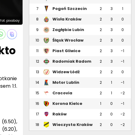
Pogoń Szczecin
7
2
3
1
Wisła Kraków
8
2
3
0
fot. pixabay
Zagłębie Lubin
9
2
3
0
Śląsk Wrocław
10
2
3
0
kto
Piast Gliwice
11
2
3
-1
Radomiak Radom
12
2
3
-1
Widzew Łódź
13
2
2
0
otkanie
Motor Lublin
14
2
1
-1
sem 1:1.
Cracovia
15
2
1
-2
Korona Kielce
16
1
0
-1
Raków
17
2
0
-2
Częstochowa
(6.50),
Wieczysta Kraków
18
2
0
-2
(6.20),