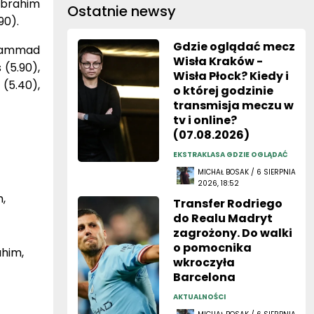
Ibrahim
Ostatnie newsy
90).
Gdzie oglądać mecz
ohammad
Wisła Kraków -
(5.90),
Wisła Płock? Kiedy i
(5.40),
o której godzinie
transmisja meczu w
tv i online?
(07.08.2026)
EKSTRAKLASA GDZIE OGLĄDAĆ
MICHAŁ BOSAK / 6 SIERPNIA
2026, 18:52
,
Transfer Rodriego
do Realu Madryt
zagrożony. Do walki
o pomocnika
ahim,
wkroczyła
Barcelona
AKTUALNOŚCI