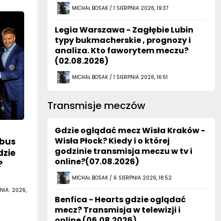
MICHAŁ BOSAK / 1 SIERPNIA 2026, 19:37
Legia Warszawa - Zagłębie Lubin
typy bukmacherskie , prognozy i
analiza. Kto faworytem meczu?
(02.08.2026)
MICHAŁ BOSAK / 1 SIERPNIA 2026, 16:51
Transmisje meczów
Gdzie oglądać mecz Wisła Kraków -
Wisła Płock? Kiedy i o której
mbus
godzinie transmisja meczu w tv i
dzie
online?(07.08.2026)
?
MICHAŁ BOSAK / 6 SIERPNIA 2026, 18:52
NIA 2026,
Benfica - Hearts gdzie oglądać
mecz? Transmisja w telewizji i
online (06.08.2026)