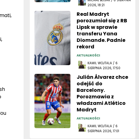
MICHAŁ BOSAK / 6 SIERPNIA
2026, 18:21
Real Madryt
mati,
porozumiał się z RB
Lipsk w sprawie
transferu Yana
,
Diomande. Padnie
rekord
AKTUALNOŚCI
KAMIL WOJTALA / 6
SIERPNIA 2026, 17:50
Julián Álvarez chce
odejść do
sh
Barcelony.
o
Porozmawia z
władzami Atlético
Madryt
lou
AKTUALNOŚCI
KAMIL WOJTALA / 6
SIERPNIA 2026, 17:01