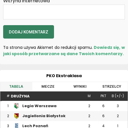
Witryna internetowa
Ta strona używa Akismet do redukcji spamu.
Dowiedz się, w
jaki sposób przetwarzane są dane Twoich komentarzy.
PKO Ekstraklasa
TABELA
MECZE
WYNIKI
STRZELCY
DRUŻYNA
#
M
PKT
B (+/-)
Legia Warszawa
1
2
6
3
Jagiellonia Białystok
2
2
6
2
Lech Poznań
3
2
4
1