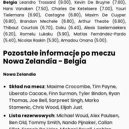
Belgia
Leandro Trossard (9.00), Kevin De Bruyne (7.60),
Hans Vanaken (7.50), Charles De Ketelaere (7.00), Youri
Tielemans (6.90), Castagne (6.80), Maxim De Cuyper
(6.80), Brandon Mechele (6.80), Arthur Theate (6.80),
Thibaut Courtois (6.70), Doku (6.40), Alexis Saelemaekers
(6.20), Romelu Lukaku (5.90), Matías Fernández-Pardo
(5.40), Nicolas Raskin (5.30), Amadou Onana (5.00).
Pozostałe informacje po meczu
Nowa Zelandia - Belgia
Nowa Zelandia
Skład na mecz
: Maxime Crocombe, Tim Payne,
Liberato Cacace, Finn Surman, Tyler Bindon, Ryan
Thomas, Joe Bell, Sarpreet Singh, Marko
Stamenic, Chris Wood, Elijah Just.
Lista rezerwowych
: Michael Woud, Alex Paulsen,
Ben Old, Tommy Smith, Nando Pijnaker, Callan