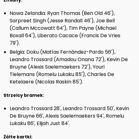
Zmiany:
Nowa Zelandia: Ryan Thomas (Ben Old 46'),
Sarpreet Singh (Jesse Randall 46'), Joe Bell
(Callum Mccowatt 64'), Tim Payne (Michael
Boxall 64'), Liberato Cacace (Francis De Vries
79').
Belgia: Doku (Matías Fernández-Pardo 56'),
Leandro Trossard (Amadou Onana 72'), Kevin De
Bruyne (Alexis Saelemaekers 72'), Youri
Tielemans (Romelu Lukaku 85'), Charles De
Ketelaere (Nicolas Raskin 85').
Strzelcy bramek:
Leandro Trossard 28', Leandro Trossard 50', Kevin
De Bruyne 66', Alexis Saelemaekers 94', Romelu
Lukaku 86', Elijah Just 84'.
Żółte kartki: