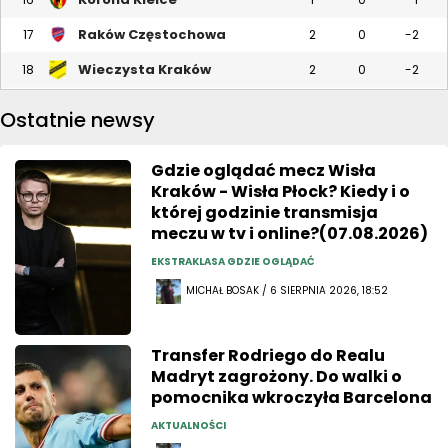
Raków Częstochowa
17
2
0
-2
Wieczysta Kraków
18
2
0
-2
Ostatnie newsy
Gdzie oglądać mecz Wisła
Kraków - Wisła Płock? Kiedy i o
której godzinie transmisja
meczu w tv i online?(07.08.2026)
EKSTRAKLASA GDZIE OGLĄDAĆ
MICHAŁ BOSAK / 6 SIERPNIA 2026, 18:52
Transfer Rodriego do Realu
Madryt zagrożony. Do walki o
pomocnika wkroczyła Barcelona
AKTUALNOŚCI