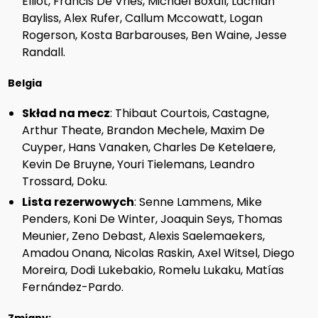
Elliot, Francis De Vries, Michael Boxall, Lachlan
Bayliss, Alex Rufer, Callum Mccowatt, Logan
Rogerson, Kosta Barbarouses, Ben Waine, Jesse
Randall.
Belgia
Skład na mecz
: Thibaut Courtois, Castagne,
Arthur Theate, Brandon Mechele, Maxim De
Cuyper, Hans Vanaken, Charles De Ketelaere,
Kevin De Bruyne, Youri Tielemans, Leandro
Trossard, Doku.
Lista rezerwowych
: Senne Lammens, Mike
Penders, Koni De Winter, Joaquin Seys, Thomas
Meunier, Zeno Debast, Alexis Saelemaekers,
Amadou Onana, Nicolas Raskin, Axel Witsel, Diego
Moreira, Dodi Lukebakio, Romelu Lukaku, Matías
Fernández-Pardo.