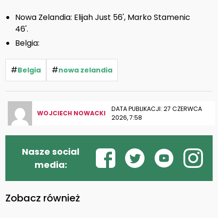
Nowa Zelandia: Elijah Just 56', Marko Stamenic
46'.
Belgia:
#
#
Belgia
nowa zelandia
DATA PUBLIKACJI: 27 CZERWCA
WOJCIECH NOWACKI
2026, 7:58
Nasze social
media:
Zobacz również