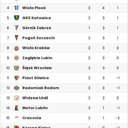
Wisła Płock
4
2
4
1
GKS Katowice
5
2
3
1
Górnik Zabrze
6
1
3
1
Pogoń Szczecin
7
2
3
1
Wisła Kraków
8
2
3
0
Zagłębie Lubin
9
2
3
0
Śląsk Wrocław
10
2
3
0
Piast Gliwice
11
2
3
-1
Radomiak Radom
12
2
3
-1
Widzew Łódź
13
2
2
0
Motor Lublin
14
2
1
-1
Cracovia
15
2
1
-2
Korona Kielce
16
1
0
-1