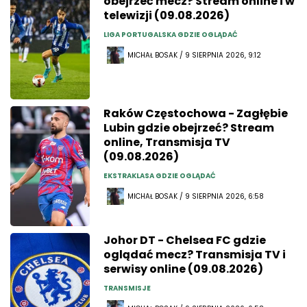
obejrzeć mecz? Stream online i w
telewizji (09.08.2026)
LIGA PORTUGALSKA GDZIE OGLĄDAĆ
MICHAŁ BOSAK / 9 SIERPNIA 2026, 9:12
Raków Częstochowa - Zagłębie
Lubin gdzie obejrzeć? Stream
online, Transmisja TV
(09.08.2026)
EKSTRAKLASA GDZIE OGLĄDAĆ
MICHAŁ BOSAK / 9 SIERPNIA 2026, 6:58
Johor DT - Chelsea FC gdzie
oglądać mecz? Transmisja TV i
serwisy online (09.08.2026)
TRANSMISJE