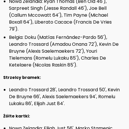
Nowa Zelandia: Ryan Thomas (Ben Old 46'),
Sarpreet Singh (Jesse Randall 46'), Joe Bell
(Callum Mccowatt 64'), Tim Payne (Michael
Boxall 64'), Liberato Cacace (Francis De Vries
79').
Belgia: Doku (Matías Fernández-Pardo 56'),
Leandro Trossard (Amadou Onana 72'), Kevin De
Bruyne (Alexis Saelemaekers 72'), Youri
Tielemans (Romelu Lukaku 85'), Charles De
Ketelaere (Nicolas Raskin 85').
Strzelcy bramek:
Leandro Trossard 28', Leandro Trossard 50', Kevin
De Bruyne 66', Alexis Saelemaekers 94', Romelu
Lukaku 86', Elijah Just 84'.
Żółte kartki:
Nowa Zelandia: Elijah Just 56', Marko Stamenic