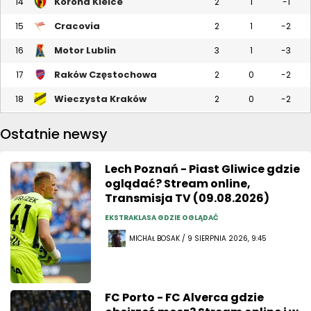
Korona Kielce
14
2
1
-1
Cracovia
15
2
1
-2
Motor Lublin
16
3
1
-3
Raków Częstochowa
17
2
0
-2
Wieczysta Kraków
18
2
0
-2
Ostatnie newsy
Lech Poznań - Piast Gliwice gdzie
oglądać? Stream online,
Transmisja TV (09.08.2026)
EKSTRAKLASA GDZIE OGLĄDAĆ
MICHAŁ BOSAK / 9 SIERPNIA 2026, 9:45
FC Porto - FC Alverca gdzie