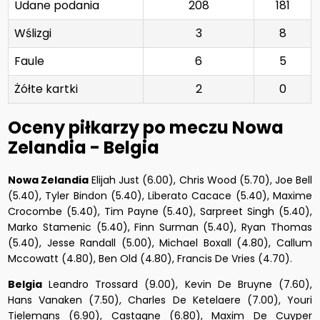
Udane podania
208
181
Wślizgi
3
8
Faule
6
5
Żółte kartki
2
0
Oceny piłkarzy po meczu Nowa
Zelandia - Belgia
Nowa Zelandia
Elijah Just (6.00), Chris Wood (5.70), Joe Bell
(5.40), Tyler Bindon (5.40), Liberato Cacace (5.40), Maxime
Crocombe (5.40), Tim Payne (5.40), Sarpreet Singh (5.40),
Marko Stamenic (5.40), Finn Surman (5.40), Ryan Thomas
(5.40), Jesse Randall (5.00), Michael Boxall (4.80), Callum
Mccowatt (4.80), Ben Old (4.80), Francis De Vries (4.70).
Belgia
Leandro Trossard (9.00), Kevin De Bruyne (7.60),
Hans Vanaken (7.50), Charles De Ketelaere (7.00), Youri
Tielemans (6.90), Castagne (6.80), Maxim De Cuyper