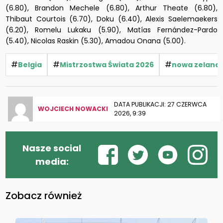
(6.80), Brandon Mechele (6.80), Arthur Theate (6.80),
Thibaut Courtois (6.70), Doku (6.40), Alexis Saelemaekers
(6.20), Romelu Lukaku (5.90), Matías Fernández-Pardo
(5.40), Nicolas Raskin (5.30), Amadou Onana (5.00).
#
#
#
Belgia
Mistrzostwa Świata 2026
nowa zelandi
DATA PUBLIKACJI: 27 CZERWCA
WOJCIECH NOWACKI
2026, 9:39
Nasze social
media:
Zobacz również