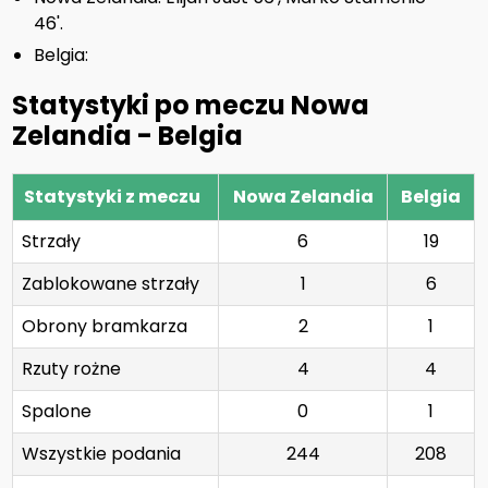
46'.
Belgia:
Statystyki po meczu Nowa
Zelandia - Belgia
Statystyki z meczu
Nowa Zelandia
Belgia
Strzały
6
19
Zablokowane strzały
1
6
Obrony bramkarza
2
1
Rzuty rożne
4
4
Spalone
0
1
Wszystkie podania
244
208