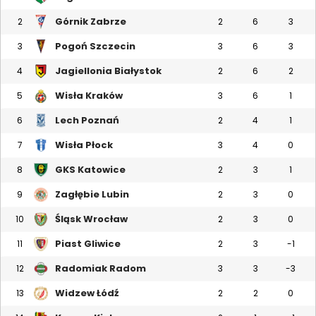
Górnik Zabrze
2
2
6
3
Pogoń Szczecin
3
3
6
3
Jagiellonia Białystok
4
2
6
2
Wisła Kraków
5
3
6
1
Lech Poznań
6
2
4
1
Wisła Płock
7
3
4
0
GKS Katowice
8
2
3
1
Zagłębie Lubin
9
2
3
0
Śląsk Wrocław
10
2
3
0
Piast Gliwice
11
2
3
-1
Radomiak Radom
12
3
3
-3
Widzew Łódź
13
2
2
0