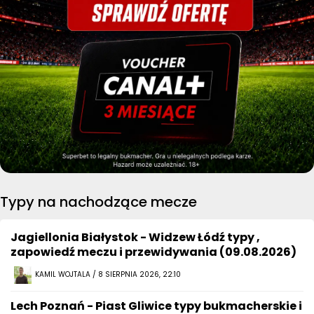
Typy na nachodzące mecze
Jagiellonia Białystok - Widzew Łódź typy ,
zapowiedź meczu i przewidywania (09.08.2026)
KAMIL WOJTALA / 8 SIERPNIA 2026, 22:10
Lech Poznań - Piast Gliwice typy bukmacherskie i