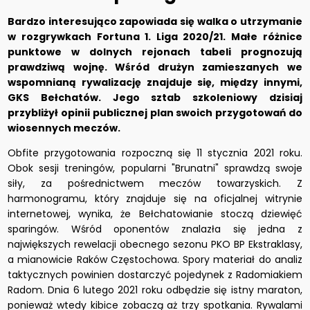
Bardzo interesująco zapowiada się walka o utrzymanie
w rozgrywkach Fortuna 1. Liga 2020/21. Małe różnice
punktowe w dolnych rejonach tabeli prognozują
prawdziwą wojnę. Wśród drużyn zamieszanych we
wspomnianą rywalizację znajduje się, między innymi,
GKS Bełchatów. Jego sztab szkoleniowy dzisiaj
przybliżył opinii publicznej plan swoich przygotowań do
wiosennych meczów.
Obfite przygotowania rozpoczną się 11 stycznia 2021 roku.
Obok sesji treningów, popularni "Brunatni" sprawdzą swoje
siły, za pośrednictwem meczów towarzyskich. Z
harmonogramu, który znajduje się na oficjalnej witrynie
internetowej, wynika, że Bełchatowianie stoczą dziewięć
sparingów. Wśród oponentów znalazła się jedna z
największych rewelacji obecnego sezonu PKO BP Ekstraklasy,
a mianowicie Raków Częstochowa. Spory materiał do analiz
taktycznych powinien dostarczyć pojedynek z Radomiakiem
Radom. Dnia 6 lutego 2021 roku odbędzie się istny maraton,
ponieważ wtedy kibice zobaczą aż trzy spotkania. Rywalami