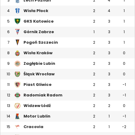
Lech Poznań
3
2
4
1
Wisła Płock
4
2
4
1
GKS Katowice
5
2
3
1
Górnik Zabrze
6
1
3
1
Pogoń Szczecin
7
2
3
1
Wisła Kraków
8
2
3
0
Zagłębie Lubin
9
2
3
0
Śląsk Wrocław
10
2
3
0
Piast Gliwice
11
2
3
-1
Radomiak Radom
12
2
3
-1
Widzew Łódź
13
2
2
0
Motor Lublin
14
2
1
-1
Cracovia
15
2
1
-2