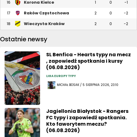
Korona Kielce
16
1
0
-1
Raków Częstochowa
17
2
0
-2
Wieczysta Kraków
18
2
0
-2
Ostatnie newsy
SL Benfica - Hearts typy na mecz
, zapowiedź spotkania i kursy
(06.08.2026)
LIGA EUROPY TYPY
MICHAŁ BOSAK / 5 SIERPNIA 2026, 23:10
Jagiellonia Białystok - Rangers
FC typy i zapowiedź spotkania.
Kto faworytem meczu?
(06.08.2026)