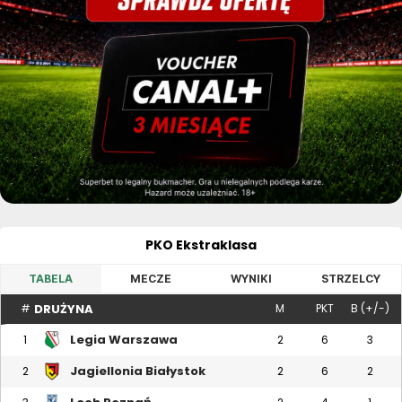
PKO Ekstraklasa
TABELA
MECZE
WYNIKI
STRZELCY
DRUŻYNA
#
M
PKT
B (+/-)
Legia Warszawa
1
2
6
3
Jagiellonia Białystok
2
2
6
2