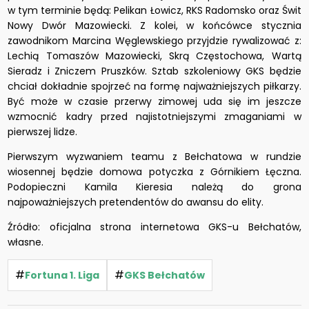
w tym terminie będą: Pelikan Łowicz, RKS Radomsko oraz Świt
Nowy Dwór Mazowiecki. Z kolei, w końcówce stycznia
zawodnikom Marcina Węglewskiego przyjdzie rywalizować z:
Lechią Tomaszów Mazowiecki, Skrą Częstochowa, Wartą
Sieradz i Zniczem Pruszków. Sztab szkoleniowy GKS będzie
chciał dokładnie spojrzeć na formę najważniejszych piłkarzy.
Być może w czasie przerwy zimowej uda się im jeszcze
wzmocnić kadry przed najistotniejszymi zmaganiami w
pierwszej lidze.
Pierwszym wyzwaniem teamu z Bełchatowa w rundzie
wiosennej będzie domowa potyczka z Górnikiem Łęczna.
Podopieczni Kamila Kieresia należą do grona
najpoważniejszych pretendentów do awansu do elity.
Źródło: oficjalna strona internetowa GKS-u Bełchatów,
własne.
#
#
Fortuna 1. Liga
GKS Bełchatów