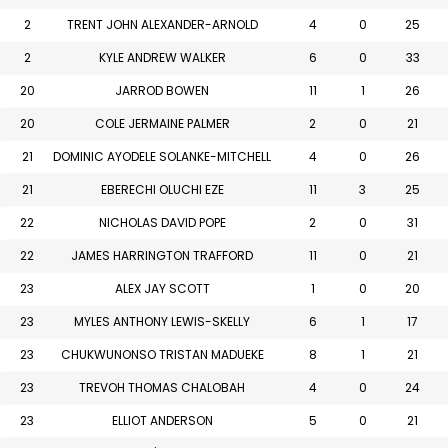
2
TRENT JOHN ALEXANDER-ARNOLD
4
0
25
2
KYLE ANDREW WALKER
6
0
33
20
JARROD BOWEN
11
1
26
20
COLE JERMAINE PALMER
2
0
21
21
DOMINIC AYODELE SOLANKE-MITCHELL
4
0
26
21
EBERECHI OLUCHI EZE
11
3
25
22
NICHOLAS DAVID POPE
2
0
31
22
JAMES HARRINGTON TRAFFORD
11
0
21
23
ALEX JAY SCOTT
1
0
20
23
MYLES ANTHONY LEWIS-SKELLY
6
1
17
23
CHUKWUNONSO TRISTAN MADUEKE
8
1
21
23
TREVOH THOMAS CHALOBAH
4
0
24
23
ELLIOT ANDERSON
5
0
21