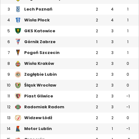
Lech Poznań
3
2
4
1
Wisła Płock
4
2
4
1
GKS Katowice
5
2
3
1
Górnik Zabrze
6
1
3
1
Pogoń Szczecin
7
2
3
1
Wisła Kraków
8
2
3
0
Zagłębie Lubin
9
2
3
0
Śląsk Wrocław
10
2
3
0
Piast Gliwice
11
2
3
-1
Radomiak Radom
12
2
3
-1
Widzew Łódź
13
2
2
0
Motor Lublin
14
2
1
-1