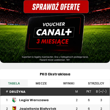
PKO Ekstraklasa
TABELA
MECZE
WYNIKI
STRZELCY
DRUŻYNA
#
M
PKT
B (+/-)
Legia Warszawa
1
2
6
3
Jagiellonia Białystok
2
2
6
2