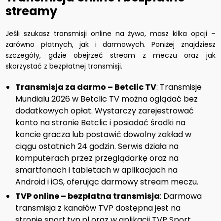
streamy
Jeśli szukasz transmisji online na żywo, masz kilka opcji –
zarówno płatnych, jak i darmowych. Poniżej znajdziesz
szczegóły, gdzie obejrzeć stream z meczu oraz jak
skorzystać z bezpłatnej transmisji.
Transmisja za darmo – Betclic TV
: Transmisje
Mundialu 2026 w Betclic TV można oglądać bez
dodatkowych opłat. Wystarczy zarejestrować
konto na stronie Betclic i posiadać środki na
koncie gracza lub postawić dowolny zakład w
ciągu ostatnich 24 godzin. Serwis działa na
komputerach przez przeglądarkę oraz na
smartfonach i tabletach w aplikacjach na
Android i iOS, oferując darmowy stream meczu.
TVP online – bezpłatna transmisja
: Darmowa
transmisja z kanałów TVP dostępna jest na
stronie sport.tvp.pl oraz w aplikacji TVP Sport.