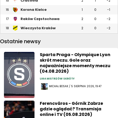
Cracovia
15
2
1
-2
Korona Kielce
16
1
0
-1
Raków Częstochowa
17
2
0
-2
Wieczysta Kraków
18
2
0
-2
Ostatnie newsy
Sparta Praga - Olympique Lyon
skrót meczu. Gole oraz
najważniejsze momenty meczu
(04.08.2026)
LIGA MISTRZÓW SKRÓTY
MICHAŁ BOSAK / 5 SIERPNIA 2026, 19:47
Ferencváros - Górnik Zabrze
gdzie oglądać? Transmisja
online i TV (05.08.2026)