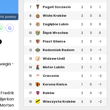
Pogoń Szczecin
7
2
3
1
Wisła Kraków
8
2
3
0
fot. pixabay
Zagłębie Lubin
9
2
3
0
Śląsk Wrocław
10
2
3
0
o
Piast Gliwice
11
2
3
-1
Radomiak Radom
12
2
3
-1
Widzew Łódź
13
2
2
0
wegia -
Motor Lublin
14
2
1
-1
Cracovia
15
2
1
-2
Korona Kielce
16
1
0
-1
 Fredrik
Raków
17
2
0
-2
Częstochowa
 Bjørkan
Wieczysta Kraków
18
2
0
-2
, Morten