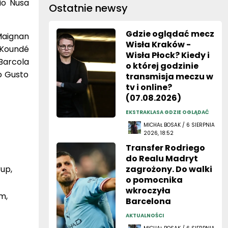
io Nusa
Ostatnie newsy
Gdzie oglądać mecz
Maignan
Wisła Kraków -
 Koundé
Wisła Płock? Kiedy i
 Barcola
o której godzinie
lo Gusto
transmisja meczu w
tv i online?
(07.08.2026)
EKSTRAKLASA GDZIE OGLĄDAĆ
MICHAŁ BOSAK / 6 SIERPNIA
2026, 18:52
Transfer Rodriego
do Realu Madryt
up,
zagrożony. Do walki
o pomocnika
wkroczyła
m,
Barcelona
AKTUALNOŚCI