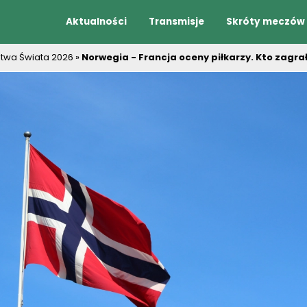
Aktualności
Transmisje
Skróty meczów
stwa Świata 2026
»
Norwegia - Francja oceny piłkarzy. Kto zagrał