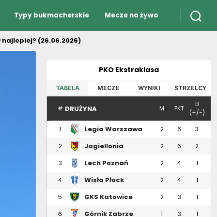
Typy bukmacherskie
Mecze na żywo
 najlepiej? (26.06.2026)
PKO Ekstraklasa
TABELA
MECZE
WYNIKI
STRZELCY
B
DRUŻYNA
#
M
PKT
(+/-)
Legia Warszawa
1
2
6
3
Jagiellonia
2
2
6
2
Białystok
Lech Poznań
3
2
4
1
Wisła Płock
4
2
4
1
GKS Katowice
5
2
3
1
Górnik Zabrze
6
1
3
1