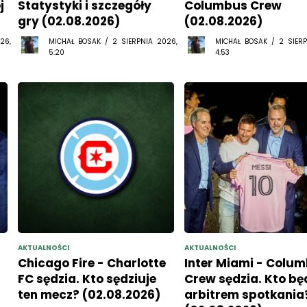
j
Statystyki i szczegóły
Columbus Crew
gry (02.08.2026)
(02.08.2026)
26,
MICHAŁ BOSAK / 2 SIERPNIA 2026,
MICHAŁ BOSAK / 2 SIERP
5:20
4:53
AKTUALNOŚCI
AKTUALNOŚCI
Chicago Fire - Charlotte
Inter Miami - Colu
FC sędzia. Kto sędziuje
Crew sędzia. Kto bę
ten mecz? (02.08.2026)
arbitrem spotkania