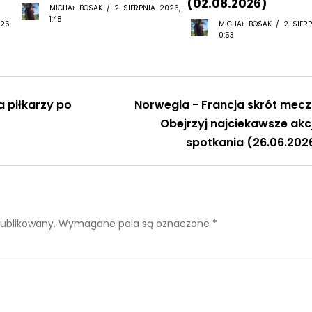
(02.08.2026)
MICHAŁ BOSAK / 2 SIERPNIA 2026,
1:48
26,
MICHAŁ BOSAK / 2 SIERP
0:53
a piłkarzy po
Norwegia - Francja skrót mecz
)
Obejrzyj najciekawsze akc
spotkania (26.06.202
publikowany.
Wymagane pola są oznaczone
*