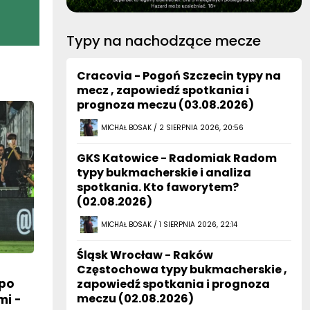
Typy na nachodzące mecze
Cracovia - Pogoń Szczecin typy na
mecz , zapowiedź spotkania i
prognoza meczu (03.08.2026)
MICHAŁ BOSAK / 2 SIERPNIA 2026, 20:56
GKS Katowice - Radomiak Radom
typy bukmacherskie i analiza
spotkania. Kto faworytem?
(02.08.2026)
MICHAŁ BOSAK / 1 SIERPNIA 2026, 22:14
Śląsk Wrocław - Raków
Częstochowa typy bukmacherskie ,
po
zapowiedź spotkania i prognoza
meczu (02.08.2026)
mi -