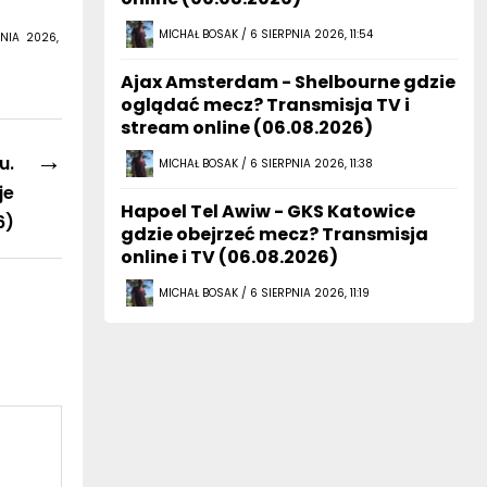
MICHAŁ BOSAK / 6 SIERPNIA 2026, 11:54
NIA 2026,
Ajax Amsterdam - Shelbourne gdzie
oglądać mecz? Transmisja TV i
stream online (06.08.2026)
→
u.
MICHAŁ BOSAK / 6 SIERPNIA 2026, 11:38
je
Hapoel Tel Awiw - GKS Katowice
6)
gdzie obejrzeć mecz? Transmisja
online i TV (06.08.2026)
MICHAŁ BOSAK / 6 SIERPNIA 2026, 11:19