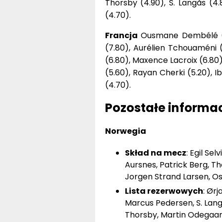
Thorsby (4.90), S. Langås (4
(4.70).
Francja
Ousmane Dembélé (9.
(7.80), Aurélien Tchouaméni 
(6.80), Maxence Lacroix (6.80
(5.60), Rayan Cherki (5.20), 
(4.70).
Pozostałe informa
Norwegia
Skład na mecz
: Egil Se
Aursnes, Patrick Berg, Th
Jorgen Strand Larsen, O
Lista rezerwowych
: Ør
Marcus Pedersen, S. Lang
Thorsby, Martin Odegaard