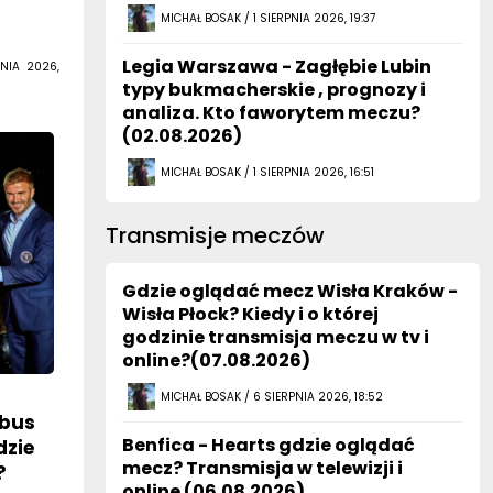
MICHAŁ BOSAK / 1 SIERPNIA 2026, 19:37
Legia Warszawa - Zagłębie Lubin
NIA 2026,
typy bukmacherskie , prognozy i
analiza. Kto faworytem meczu?
(02.08.2026)
MICHAŁ BOSAK / 1 SIERPNIA 2026, 16:51
Transmisje meczów
Gdzie oglądać mecz Wisła Kraków -
Wisła Płock? Kiedy i o której
godzinie transmisja meczu w tv i
online?(07.08.2026)
MICHAŁ BOSAK / 6 SIERPNIA 2026, 18:52
mbus
Benfica - Hearts gdzie oglądać
dzie
mecz? Transmisja w telewizji i
?
online (06.08.2026)