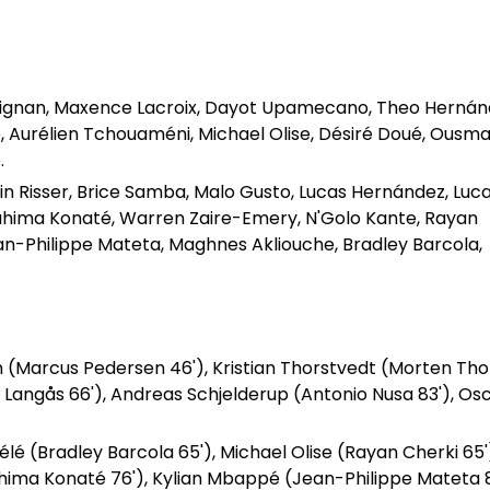
aignan, Maxence Lacroix, Dayot Upamecano, Theo Hernán
, Aurélien Tchouaméni, Michael Olise, Désiré Doué, Ousm
.
bin Risser, Brice Samba, Malo Gusto, Lucas Hernández, Luc
brahima Konaté, Warren Zaire-Emery, N'Golo Kante, Rayan
ean-Philippe Mateta, Maghnes Akliouche, Bradley Barcola,
n (Marcus Pedersen 46'), Kristian Thorstvedt (Morten Th
. Langås 66'), Andreas Schjelderup (Antonio Nusa 83'), Os
 (Bradley Barcola 65'), Michael Olise (Rayan Cherki 65'
ma Konaté 76'), Kylian Mbappé (Jean-Philippe Mateta 8