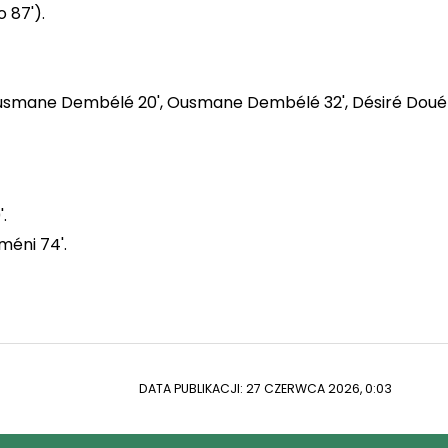
 87').
smane Dembélé 20', Ousmane Dembélé 32', Désiré Doué 
.
méni 74'.
DATA PUBLIKACJI: 27 CZERWCA 2026, 0:03