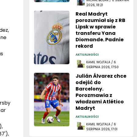
MICHAŁ BOSAK / 6 SIERPNIA
2026, 18:21
Real Madryt
porozumiał się z RB
Lipsk w sprawie
dez,
transferu Yana
ane
Diomande. Padnie
rekord
as
AKTUALNOŚCI
KAMIL WOJTALA / 6
SIERPNIA 2026, 17:50
Julián Álvarez chce
odejść do
Barcelony.
Porozmawia z
władzami Atlético
orsby
Madryt
car
AKTUALNOŚCI
KAMIL WOJTALA / 6
),
SIERPNIA 2026, 17:01
7'),