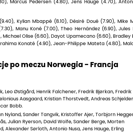
.80), Marcus Pedersen (4.80), Jens Hauge (4.70), Anton
40), Kylian Mbappé (8.10), Désiré Doué (7.90), Mike 
(7.30), Manu Koné (7.00), Theo Hernández (6.90), Jules
), Michael Olise (6.60), Dayot Upamecano (6.60), Bradley
Ibrahima Konaté (4.90), Jean-Philippe Mateta (4.80), Ma
cje po meczu Norwegia - Francja
lvik, Leo Østigård, Henrik Falchener, Fredrik Bjørkan, Fredrik
elonious Aasgaard, Kristian Thorstvedt, Andreas Schjelder
scar Bobb.
jan Nyland, Sander Tangvik, Kristoffer Ajer, Torbjorn Hegge
ås, Julian Ryerson, David Wolfe, Sander Berge, Morten
, Alexander Sørloth, Antonio Nusa, Jens Hauge, Erling