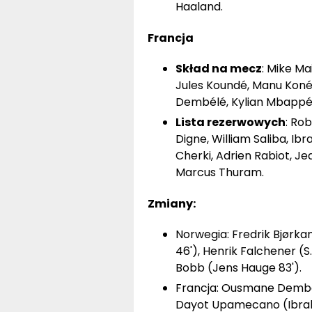
Haaland.
Francja
Skład na mecz
: Mike M
Jules Koundé, Manu Koné
Dembélé, Kylian Mbappé
Lista rezerwowych
: Ro
Digne, William Saliba, I
Cherki, Adrien Rabiot, J
Marcus Thuram.
Zmiany:
Norwegia: Fredrik Bjørka
46'), Henrik Falchener (S
Bobb (Jens Hauge 83').
Francja: Ousmane Dembélé
Dayot Upamecano (Ibrahi