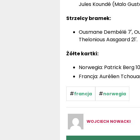
Jules Koundé (Malo Gusto
Strzelcy bramek:
Ousmane Dembélé 7', Ou
Thelonious Aasgaard 21'.
Żółte kartki:
Norwegia: Patrick Berg 10'
Francja: Aurélien Tchoua
#
#
francja
norwegia
WOJCIECH NOWACKI