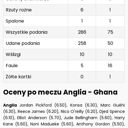
Rzuty rożne
6
1
Spalone
1
1
Wszystkie podania
286
75
Udane podania
258
50
Wślizgi
10
10
Faule
5
16
Żółte kartki
0
1
Oceny po meczu Anglia - Ghana
Anglia
Jordan Pickford (6.50), Konsa (6.30), Marc Guéhi
(6.30), Reece James (6.20), Nico O'reilly (6.20), Djed Spence
(6.10), Elliot Anderson (5.70), Jude Bellingham (5.60), Harry
Kane (5.60), Noni Madueke (5.60), Anthony Gordon (5.50),