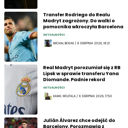
Transfer Rodriego do Realu
Madryt zagrożony. Do walki o
pomocnika wkroczyła Barcelona
AKTUALNOŚCI
MICHAŁ BOSAK / 6 SIERPNIA 2026, 18:21
Real Madryt porozumiał się z RB
Lipsk w sprawie transferu Yana
Diomande. Padnie rekord
AKTUALNOŚCI
KAMIL WOJTALA / 6 SIERPNIA 2026, 17:50
Julián Álvarez chce odejść do
Barcelony. Porozmawia z