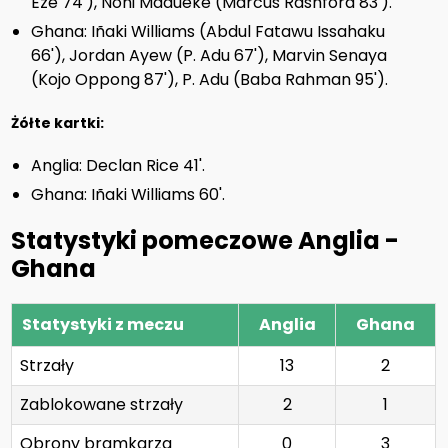
Eze 74'), Noni Madueke (Marcus Rashford 83').
Ghana: Iñaki Williams (Abdul Fatawu Issahaku
66'), Jordan Ayew (P. Adu 67'), Marvin Senaya
(Kojo Oppong 87'), P. Adu (Baba Rahman 95').
Żółte kartki:
Anglia: Declan Rice 41'.
Ghana: Iñaki Williams 60'.
Statystyki pomeczowe Anglia -
Ghana
Statystyki z meczu
Anglia
Ghana
Strzały
13
2
Zablokowane strzały
2
1
Obrony bramkarza
0
3