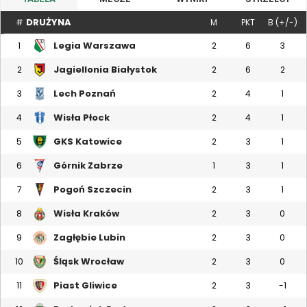
DRUŻYNA
#
M
PKT
B (+/-)
Legia Warszawa
1
2
6
3
Jagiellonia Białystok
2
2
6
2
Lech Poznań
3
2
4
1
Wisła Płock
4
2
4
1
GKS Katowice
5
2
3
1
Górnik Zabrze
6
1
3
1
Pogoń Szczecin
7
2
3
1
Wisła Kraków
8
2
3
0
Zagłębie Lubin
9
2
3
0
Śląsk Wrocław
10
2
3
0
Piast Gliwice
11
2
3
-1