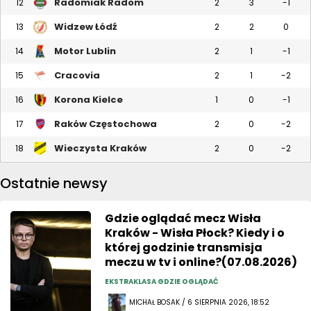
Radomiak Radom
12
2
3
-1
Widzew Łódź
13
2
2
0
Motor Lublin
14
2
1
-1
Cracovia
15
2
1
-2
Korona Kielce
16
1
0
-1
Raków Częstochowa
17
2
0
-2
Wieczysta Kraków
18
2
0
-2
Ostatnie newsy
Gdzie oglądać mecz Wisła
Kraków - Wisła Płock? Kiedy i o
której godzinie transmisja
meczu w tv i online?(07.08.2026)
EKSTRAKLASA GDZIE OGLĄDAĆ
MICHAŁ BOSAK / 6 SIERPNIA 2026, 18:52