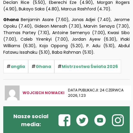
Declan Rice (5.50), Eberechi Eze (4.90), Morgan Rogers
(4.90), Bukayo Saka (4.80), Marcus Rashford (4.70).
Ghana
Benjamin Asare (7.60), Jonas Adjei (7.40), Jerome
Opoku (7.40), Gideon Mensah (7.30), Marvin Senaya (7.30),
Thomas Partey (7.10), Antoine Semenyo (7.00), Kwasi Sibo
(7.00), Caleb Yirenkyi (7.00), Jordan Ayew (6.30), Iñaki
Williams (6.30), Kojo Oppong (5.20), P. Adu (5.10), Abdul
Fatawu Issahaku (5.10), Baba Rahman (5.10).
#
#
#
anglia
Ghana
Mistrzostwa Świata 2026
DATA PUBLIKACJI: 24 CZERWCA
WOJCIECH NOWACKI
2026, 1:23
Nasze social
media: