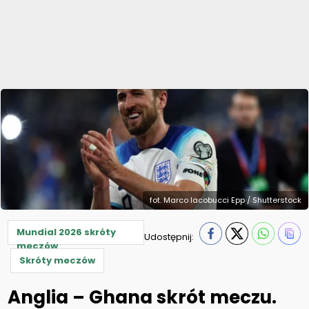
fot. Marco Iacobucci Epp / Shutterstock
Mundial 2026 skróty
Udostępnij:
meczów
Skróty meczów
Anglia – Ghana skrót meczu.