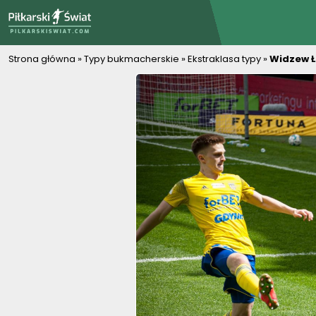
PiłkarskiSwiat.com
Strona główna
»
Typy bukmacherskie
»
Ekstraklasa typy
»
Widzew Ł