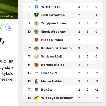
Wisła Płock
7
3
4
0
GKS Katowice
8
2
3
1
skiswiat.com
Zagłębie Lubin
9
2
3
0
Śląsk Wrocław
10
2
3
0
,
Piast Gliwice
11
2
3
-1
)
Radomiak Radom
12
3
3
-3
Widzew Łódź
13
2
2
0
 PKO BP
Korona Kielce
14
2
1
-1
zy się z
tykule
Cracovia
15
2
1
-2
erskie,
Motor Lublin
16
3
1
-3
Raków
17
2
0
-2
Częstochowa
Wieczysta Kraków
18
2
0
-2