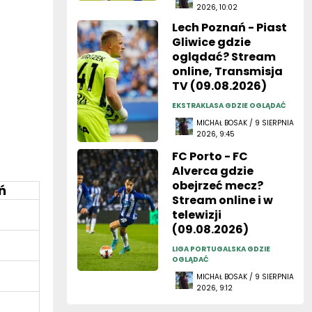
2026, 10:02
Lech Poznań - Piast
Gliwice gdzie
oglądać? Stream
online, Transmisja
TV (09.08.2026)
EKSTRAKLASA GDZIE OGLĄDAĆ
MICHAŁ BOSAK / 9 SIERPNIA
2026, 9:45
FC Porto - FC
Alverca gdzie
obejrzeć mecz?
ń
Stream online i w
telewizji
(09.08.2026)
LIGA PORTUGALSKA GDZIE
OGLĄDAĆ
MICHAŁ BOSAK / 9 SIERPNIA
2026, 9:12