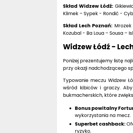
Skład Widzew Łódź:
Gikiewic
Klimek – Sypek - Rondić - Cyb
Skład Lech Poznań:
Mrozek –
Kozubal - Ba Loua – Sousa – I
Widzew Łódź - Lec
Poniżej prezentujemy listę n
przy okazji nadchodzącego sp
Typowanie meczu Widzew Łód
wśród kibiców i graczy. Aby
bukmacherskich, które zwięk
Bonus powitalny Fortu
wykorzystania na mecz.
Superbet cashback:
Ofe
ryzyko.