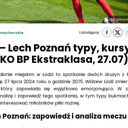
fot. pilkar
Udostępnij:
macherskie
– Lech Poznań typy, kursy
KO BP Ekstraklasa, 27.07
dionie miejskim w Łodzi to spotkanie dwóch drużyn z
ę 27 lipca 2024 roku o godzinie 20:15. Widzew Łódź zmier
tóry zapowiada się wyjątkowo emocjonująco. W ar
alizę i zapowiedź tego spotkania, w tym typy bukmach
interesować miłośników piłki nożnej.
 Poznań: zapowiedź i analiza meczu