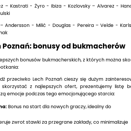
z – Kastrati - Żyro - Ibiza - Kozlovsky – Alvarez - Han
ulski
 Andersson - Milić - Douglas - Pereira – Velde - Karl
shak
h Poznań: bonusy od bukmacherów
ajlepszych bonusów bukmacherskich, z których można sko
otkania:
ź przeciwko Lech Poznań cieszy się dużym zainteres
 skorzystać z najlepszych ofert, prezentujemy listę 
szą emocje podczas tego emocjonującego starcia:
na:
Bonus na start dla nowych graczy, idealny do
ruje zwrot stawki za przegrane zakłady, co minimalizuje