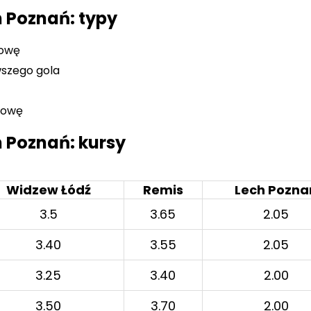
 Poznań: typy
łowę
wszego gola
łowę
 Poznań: kursy
Widzew Łódź
Remis
Lech Pozna
3.5
3.65
2.05
3.40
3.55
2.05
3.25
3.40
2.00
3.50
3.70
2.00