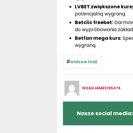
LVBET zwiększone kurs
potencjalną wygraną.
Betclic freebet:
Darmowy
do wypróbowania zakład
Betfan mega kurs:
Spec
wygraną.
#
widzew łódź
NOAHJAMES195476
Nasze social media: