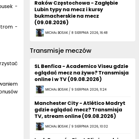
Raków Częstochowa - Zagłębie
ousek -
Lubin typy na mecz i kursy
bukmacherskie na mecz
(09.08.2026)
strom -
MICHAŁ BOSAK / 8 SIERPNIA 2026, 16:48
Transmisje meczów
rzystać
SL Benfica - Academico Viseu gdzie
oglądać mecz na żywo? Transmisja
online i w TV (09.08.2026)
owaniem
MICHAŁ BOSAK / 9 SIERPNIA 2026, 11:24
bonusów
Manchester City - Atlético Madryt
gdzie oglądać mecz? Transmisja
TV, stream online (09.08.2026)
MICHAŁ BOSAK / 9 SIERPNIA 2026, 10:02