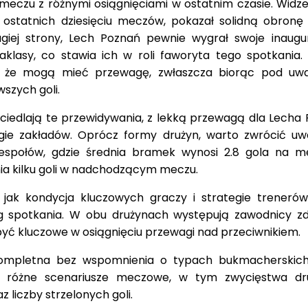
meczu z różnymi osiągnięciami w ostatnim czasie. Widze
 ostatnich dziesięciu meczów, pokazał solidną obronę 
ugiej strony, Lech Poznań pewnie wygrał swoje inaugu
klasy, co stawia ich w roli faworyta tego spotkania. 
e, że mogą mieć przewagę, zwłaszcza biorąc pod uw
szych goli.
iedlają te przewidywania, z lekką przewagą dla Lecha 
ie zakładów. Oprócz formy drużyn, warto zwrócić u
zespołów, gdzie średnia bramek wynosi 2.8 gola na m
ia kilku goli w nadchodzącym meczu.
 jak kondycja kluczowych graczy i strategie trener
g spotkania. W obu drużynach występują zawodnicy zd
być kluczowe w osiągnięciu przewagi nad przeciwnikiem.
kompletna bez wspomnienia o typach bukmacherskich
na różne scenariusze meczowe, w tym zwycięstwa d
liczby strzelonych goli.