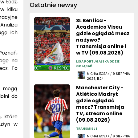
w Łódź,
Ostatnie newsy
w kilku
racyjne
SL Benfica -
Analiza
Academico Viseu
agę ich
gdzie oglądać mecz
na żywo?
Transmisja online i
Poznań,
w TV (09.08.2026)
wagę na
LIGA PORTUGALSKA GDZIE
OGLĄDAĆ
ecz. To
MICHAŁ BOSAK / 9 SIERPNIA
2026, 11:24
Manchester City -
ów mogą
Atlético Madryt
olni do
gdzie oglądać
mecz? Transmisja
TV, stream online
, które
(09.08.2026)
rużyn w
TRANSMISJE
MICHAŁ BOSAK / 9 SIERPNIA