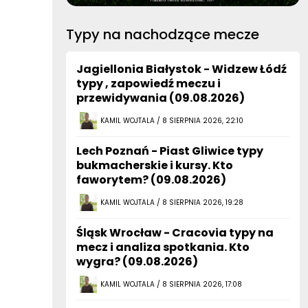
Typy na nachodzące mecze
Jagiellonia Białystok - Widzew Łódź
typy , zapowiedź meczu i
przewidywania (09.08.2026)
KAMIL WOJTALA / 8 SIERPNIA 2026, 22:10
Lech Poznań - Piast Gliwice typy
bukmacherskie i kursy. Kto
faworytem? (09.08.2026)
KAMIL WOJTALA / 8 SIERPNIA 2026, 19:28
Śląsk Wrocław - Cracovia typy na
mecz i analiza spotkania. Kto
wygra? (09.08.2026)
KAMIL WOJTALA / 8 SIERPNIA 2026, 17:08