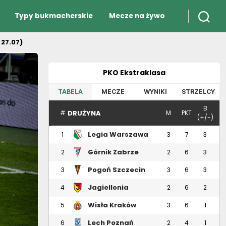
Typy bukmacherskie
Mecze na żywo
 27.07)
PKO Ekstraklasa
TABELA
MECZE
WYNIKI
STRZELCY
B
DRUŻYNA
#
M
PKT
(+/-)
Legia Warszawa
1
3
7
3
Górnik Zabrze
2
2
6
3
Pogoń Szczecin
3
3
6
3
Jagiellonia
4
2
6
2
Białystok
Wisła Kraków
5
3
6
1
Lech Poznań
6
2
4
1