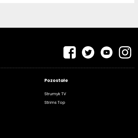
Pozostałe
Strumyk TV
Strims Top