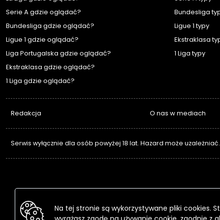
Serie A gdzie oglądać?
Bundesliga ty
Bundesliga gdzie oglądać?
Ligue 1 typy
Ligue 1 gdzie oglądać?
Ekstraklasa ty
Liga Portugalska gdzie oglądać?
1 Liga typy
Ekstraklasa gdzie oglądać?
1 Liga gdzie oglądać?
Redakcja
O nas w mediach
Serwis wyłącznie dla osób powyżej 18 lat. Hazard może uzależniać
Na tej stronie są wykorzystywane pliki cookies.
wyrażasz zgodę na używanie cookie, zgodnie z a