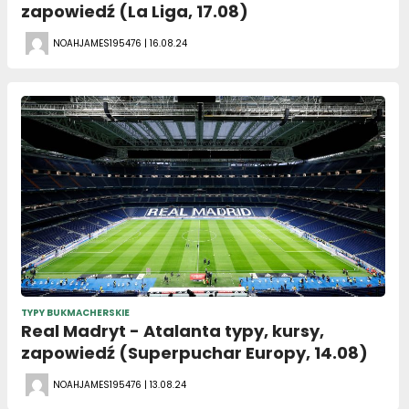
zapowiedź (La Liga, 17.08)
NOAHJAMES195476 | 16.08.24
TYPY BUKMACHERSKIE
Real Madryt - Atalanta typy, kursy,
zapowiedź (Superpuchar Europy, 14.08)
NOAHJAMES195476 | 13.08.24