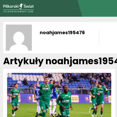
PiłkarskiSwiat.com
noahjames195476
Artykuły noahjames195