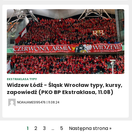
EKSTRAKLASA TYPY
Widzew Łódź - Śląsk Wrocław typy, kursy,
zapowiedź (PKO BP Ekstraklasa, 11.08)
NOAHJAMES195476 | 11.08.24
1
2
3
…
5
Następna strona »