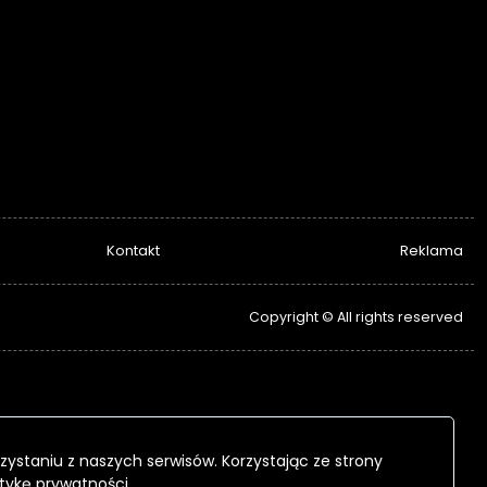
Kontakt
Reklama
Copyright © All rights reserved
zystaniu z naszych serwisów. Korzystając ze strony
itykę prywatności.