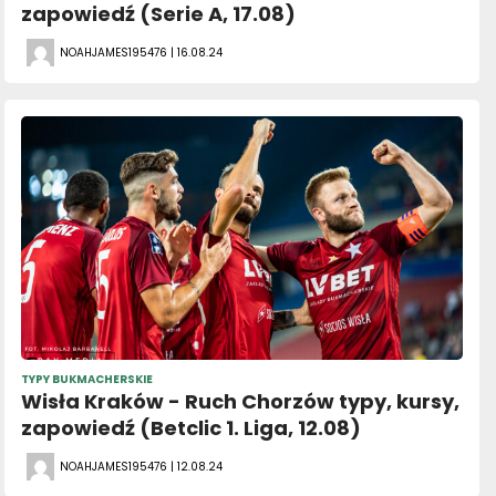
zapowiedź (Serie A, 17.08)
NOAHJAMES195476 | 16.08.24
TYPY BUKMACHERSKIE
Wisła Kraków - Ruch Chorzów typy, kursy,
zapowiedź (Betclic 1. Liga, 12.08)
NOAHJAMES195476 | 12.08.24