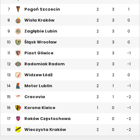
Pogoń Szczecin
7
2
3
1
Wisła Kraków
8
2
3
0
Zagłębie Lubin
9
2
3
0
Śląsk Wrocław
10
2
3
0
Piast Gliwice
11
2
3
-1
Radomiak Radom
12
2
3
-1
Widzew Łódź
13
2
2
0
Motor Lublin
14
2
1
-1
Cracovia
15
2
1
-2
Korona Kielce
16
1
0
-1
Raków Częstochowa
17
2
0
-2
Wieczysta Kraków
18
2
0
-2