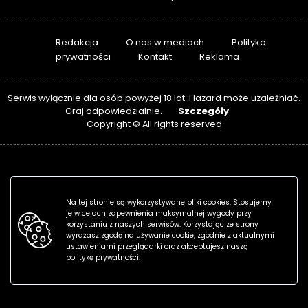
Redakcja
O nas w mediach
Polityka
prywatności
Kontakt
Reklama
Serwis wyłącznie dla osób powyżej 18 lat. Hazard może uzależniać.
Szczegóły
Graj odpowiedzialnie.
Copyright © All rights reserved
Na tej stronie są wykorzystywane pliki cookies. Stosujemy
je w celach zapewnienia maksymalnej wygody przy
korzystaniu z naszych serwisów. Korzystając ze strony
wyrażasz zgodę na używanie cookie, zgodnie z aktualnymi
ustawieniami przeglądarki oraz akceptujesz naszą
politykę prywatności.