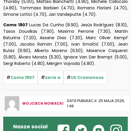
Thorsby (5.00), Matteo Bianchetti (4.90), Michele Collocolo
(4.80), Tommaso Barbieri (4.70), Romano Floriani (4.70),
Simone Lottici (4.70), Jari Vandeputte (4.70).
Como 1907
Lucas Da Cunha (8.90), Jesús Rodríguez (8.10),
Tasos Douvikas (7.90), Maximo Perrone (7.30), Martin
Baturina (7.20), Assane Diao (7.20), Marc Oliver Kempf
(7.00), Jacobo Ramón (7.00), Ivan Smolčić (7.00), Jean
Butez (6.90), Alberto Moreno (6.50), Maxence Caqueret
(5.80), Álvaro Morata (5.30), Ignace Van Der Brempt (5.00),
Sergi Roberto (4.80), Mërgim Vojvoda (4.80).
#
#
#
Como 1907
serie a
US Cremonese
DATA PUBLIKACJI: 25 MAJA 2026,
WOJCIECH NOWACKI
1:48
Nasze social