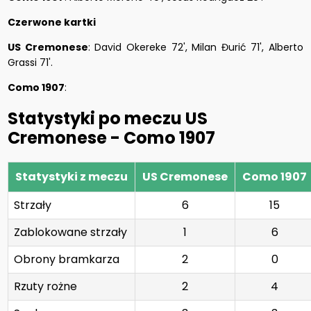
Czerwone kartki
US Cremonese
: David Okereke 72', Milan Đurić 71', Alberto
Grassi 71'.
Como 1907
:
Statystyki po meczu US
Cremonese - Como 1907
Statystyki z meczu
US Cremonese
Como 1907
Strzały
6
15
Zablokowane strzały
1
6
Obrony bramkarza
2
0
Rzuty rożne
2
4