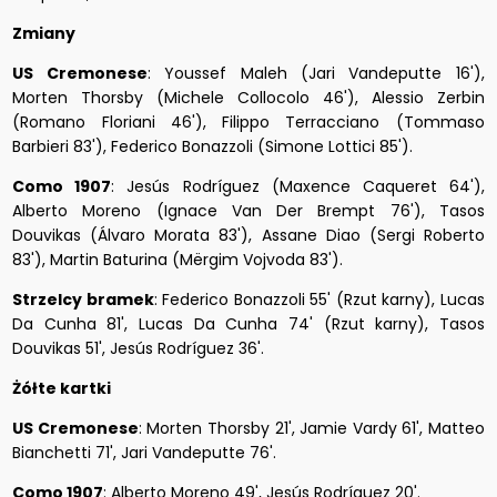
Zmiany
US Cremonese
: Youssef Maleh (Jari Vandeputte 16'),
Morten Thorsby (Michele Collocolo 46'), Alessio Zerbin
(Romano Floriani 46'), Filippo Terracciano (Tommaso
Barbieri 83'), Federico Bonazzoli (Simone Lottici 85').
Como 1907
: Jesús Rodríguez (Maxence Caqueret 64'),
Alberto Moreno (Ignace Van Der Brempt 76'), Tasos
Douvikas (Álvaro Morata 83'), Assane Diao (Sergi Roberto
83'), Martin Baturina (Mërgim Vojvoda 83').
Strzelcy bramek
: Federico Bonazzoli 55' (Rzut karny), Lucas
Da Cunha 81', Lucas Da Cunha 74' (Rzut karny), Tasos
Douvikas 51', Jesús Rodríguez 36'.
Żółte kartki
US Cremonese
: Morten Thorsby 21', Jamie Vardy 61', Matteo
Bianchetti 71', Jari Vandeputte 76'.
Como 1907
: Alberto Moreno 49', Jesús Rodríguez 20'.