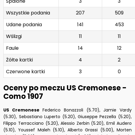
Spalone
3
3
Wszystkie podania
207
509
Udane podania
141
453
Wślizgi
11
11
Faule
14
12
Żółte kartki
4
2
Czerwone kartki
3
0
Oceny po meczu US Cremonese -
Como 1907
US Cremonese
Federico Bonazzoli (5.70), Jamie Vardy
(5.30), Sebastiano Luperto (5.20), Giuseppe Pezzella (5.20),
Filippo Terracciano (5.20), Alessio Zerbin (5.20), Emil Audero
(5.10), Youssef Maleh (5.10), Alberto Grassi (5.00), Morten