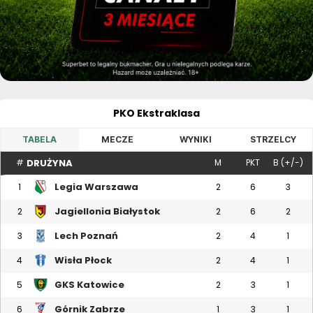
PKO Ekstraklasa
TABELA
MECZE
WYNIKI
STRZELCY
DRUŻYNA
#
M
PKT
B (+/-)
Legia Warszawa
1
2
6
3
Jagiellonia Białystok
2
2
6
2
Lech Poznań
3
2
4
1
Wisła Płock
4
2
4
1
GKS Katowice
5
2
3
1
Górnik Zabrze
6
1
3
1