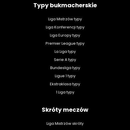
Typy bukmacherskie
Liga Mistrzów typy
Liga Konferencji typy
Liga Europy typy
Premier League typy
La Liga typy
Serie A typy
Bundesliga typy
Ligue 1 typy
Ekstraklasa typy
1 Liga typy
Skróty meczów
Liga Mistrzów skróty