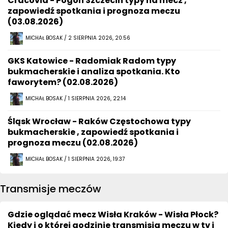
Cracovia - Pogoń Szczecin typy na mecz ,
zapowiedź spotkania i prognoza meczu
(03.08.2026)
MICHAŁ BOSAK / 2 SIERPNIA 2026, 20:56
GKS Katowice - Radomiak Radom typy
bukmacherskie i analiza spotkania. Kto
faworytem? (02.08.2026)
MICHAŁ BOSAK / 1 SIERPNIA 2026, 22:14
Śląsk Wrocław - Raków Częstochowa typy
bukmacherskie , zapowiedź spotkania i
prognoza meczu (02.08.2026)
MICHAŁ BOSAK / 1 SIERPNIA 2026, 19:37
Transmisje meczów
Gdzie oglądać mecz Wisła Kraków - Wisła Płock?
Kiedy i o której godzinie transmisja meczu w tv i