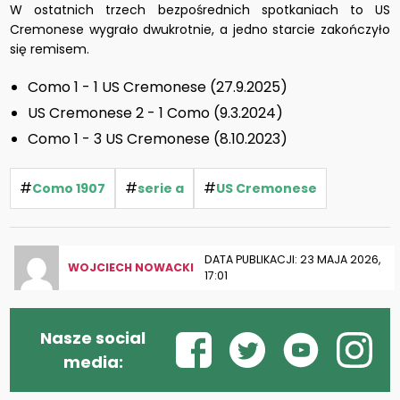
W ostatnich trzech bezpośrednich spotkaniach to US
Cremonese wygrało dwukrotnie, a jedno starcie zakończyło
się remisem.
Como 1 - 1 US Cremonese (27.9.2025)
US Cremonese 2 - 1 Como (9.3.2024)
Como 1 - 3 US Cremonese (8.10.2023)
#
#
#
Como 1907
serie a
US Cremonese
DATA PUBLIKACJI: 23 MAJA 2026,
WOJCIECH NOWACKI
17:01
Nasze social
media: