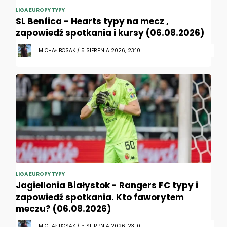
LIGA EUROPY TYPY
SL Benfica - Hearts typy na mecz ,
zapowiedź spotkania i kursy (06.08.2026)
MICHAŁ BOSAK / 5 SIERPNIA 2026, 23:10
LIGA EUROPY TYPY
Jagiellonia Białystok - Rangers FC typy i
zapowiedź spotkania. Kto faworytem
meczu? (06.08.2026)
MICHAŁ BOSAK / 5 SIERPNIA 2026, 23:10