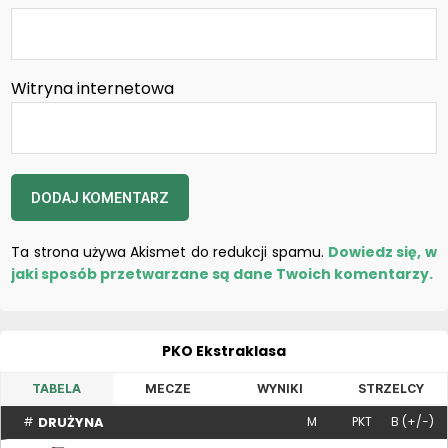
Witryna internetowa
Ta strona używa Akismet do redukcji spamu.
Dowiedz się, w
jaki sposób przetwarzane są dane Twoich komentarzy.
PKO Ekstraklasa
TABELA
MECZE
WYNIKI
STRZELCY
DRUŻYNA
#
M
PKT
B (+/-)