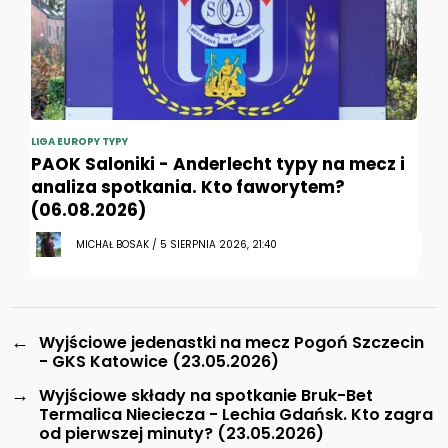
LIGA EUROPY TYPY
PAOK Saloniki - Anderlecht typy na mecz i
analiza spotkania. Kto faworytem?
(06.08.2026)
MICHAŁ BOSAK / 5 SIERPNIA 2026, 21:40
←
Wyjściowe jedenastki na mecz Pogoń Szczecin
- GKS Katowice (23.05.2026)
→
Wyjściowe składy na spotkanie Bruk-Bet
Termalica Nieciecza - Lechia Gdańsk. Kto zagra
od pierwszej minuty? (23.05.2026)