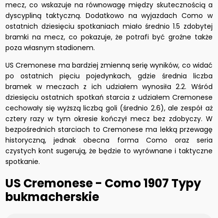
mecz, co wskazuje na równowagę między skutecznością a
dyscypliną taktyczną. Dodatkowo na wyjazdach Como w
ostatnich dziesięciu spotkaniach miało średnio 1.5 zdobytej
bramki na mecz, co pokazuje, że potrafi być groźne także
poza własnym stadionem.
US Cremonese ma bardziej zmienną serię wyników, co widać
po ostatnich pięciu pojedynkach, gdzie średnia liczba
bramek w meczach z ich udziałem wynosiła 2.2. Wśród
dziesięciu ostatnich spotkań starcia z udziałem Cremonese
cechowały się wyższą liczbą goli (średnio 2.6), ale zespół aż
cztery razy w tym okresie kończył mecz bez zdobyczy. W
bezpośrednich starciach to Cremonese ma lekką przewagę
historyczną, jednak obecna forma Como oraz seria
czystych kont sugerują, że będzie to wyrównane i taktyczne
spotkanie.
US Cremonese - Como 1907 Typy
bukmacherskie