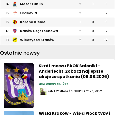
Motor Lublin
14
2
1
-1
Cracovia
15
2
1
-2
Korona Kielce
16
1
0
-1
Raków Częstochowa
17
2
0
-2
Wieczysta Kraków
18
2
0
-2
Ostatnie newsy
Skrót meczu PAOK Saloniki -
Anderlecht. Zobacz najlepsze
akcje ze spotkania (06.08.2026)
LIGA EUROPY SKRÓTY
KAMIL WOJTALA / 6 SIERPNIA 2026, 23:52
Wisła Kraków - Wisła Płock typy i