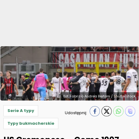
fot. Fabrizio Andrea Bertani / Shutterstock
Serie A typy
Udostępnij:
Typy bukmacherskie