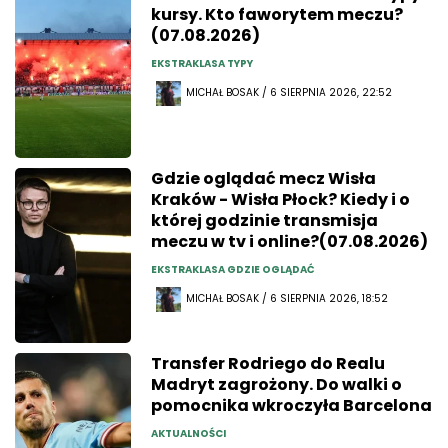
kursy. Kto faworytem meczu?
(07.08.2026)
EKSTRAKLASA TYPY
MICHAŁ BOSAK / 6 SIERPNIA 2026, 22:52
Gdzie oglądać mecz Wisła
Kraków - Wisła Płock? Kiedy i o
której godzinie transmisja
meczu w tv i online?(07.08.2026)
EKSTRAKLASA GDZIE OGLĄDAĆ
MICHAŁ BOSAK / 6 SIERPNIA 2026, 18:52
Transfer Rodriego do Realu
Madryt zagrożony. Do walki o
pomocnika wkroczyła Barcelona
AKTUALNOŚCI