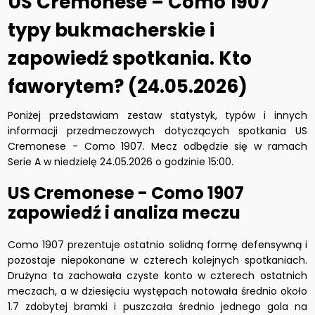
US Cremonese – Como 1907
typy bukmacherskie i
zapowiedź spotkania. Kto
faworytem? (24.05.2026)
Poniżej przedstawiam zestaw statystyk, typów i innych
informacji przedmeczowych dotyczących spotkania US
Cremonese - Como 1907. Mecz odbędzie się w ramach
Serie A w niedzielę 24.05.2026 o godzinie 15:00.
US Cremonese - Como 1907
zapowiedź i analiza meczu
Como 1907 prezentuje ostatnio solidną formę defensywną i
pozostaje niepokonane w czterech kolejnych spotkaniach.
Drużyna ta zachowała czyste konto w czterech ostatnich
meczach, a w dziesięciu występach notowała średnio około
1.7 zdobytej bramki i puszczała średnio jednego gola na