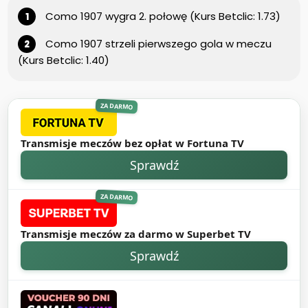
Como 1907 wygra 2. połowę (Kurs Betclic: 1.73)
Como 1907 strzeli pierwszego gola w meczu
(Kurs Betclic: 1.40)
ZA DARMO
Transmisje meczów bez opłat w Fortuna TV
Sprawdź
ZA DARMO
Transmisje meczów za darmo w Superbet TV
Sprawdź