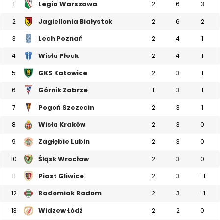
Legia Warszawa
1
2
6
3
Jagiellonia Białystok
2
2
6
2
Lech Poznań
3
2
4
1
Wisła Płock
4
2
4
1
GKS Katowice
5
2
3
1
Górnik Zabrze
6
1
3
1
Pogoń Szczecin
7
2
3
1
Wisła Kraków
8
2
3
0
Zagłębie Lubin
9
2
3
0
Śląsk Wrocław
10
2
3
0
Piast Gliwice
11
2
3
-1
Radomiak Radom
12
2
3
-1
Widzew Łódź
13
2
2
0