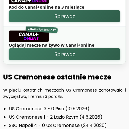
Kod do Canal+online na 3 miesiące
Sprawdź
CANAL+ SUPER SPORT
Oglądaj mecze na żywo w Canal+online
Sprawdź
US Cremonese ostatnie mecze
W pięciu ostatnich meczach US Cremonese zanotowało 1
zwycięstwo, 1 remis i 3 porażki.
US Cremonese 3 - 0 Pisa (10.5.2026)
US Cremonese 1 - 2 Lazio Rzym (4.5.2026)
SSC Napoli 4 - 0 US Cremonese (24.4.2026)