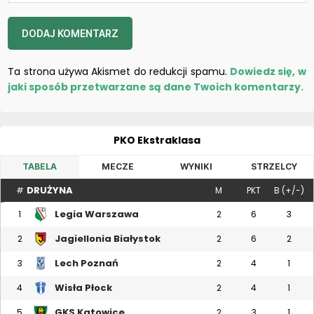
Ta strona używa Akismet do redukcji spamu.
Dowiedz się, w
jaki sposób przetwarzane są dane Twoich komentarzy.
PKO Ekstraklasa
TABELA
MECZE
WYNIKI
STRZELCY
DRUŻYNA
#
M
PKT
B (+/-)
Legia Warszawa
1
2
6
3
Jagiellonia Białystok
2
2
6
2
Lech Poznań
3
2
4
1
Wisła Płock
4
2
4
1
GKS Katowice
5
2
3
1