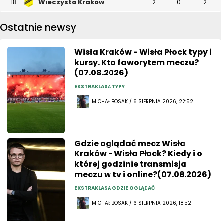
Wieczysta Kraków
18
2
0
-2
Ostatnie newsy
Wisła Kraków - Wisła Płock typy i
kursy. Kto faworytem meczu?
(07.08.2026)
EKSTRAKLASA TYPY
MICHAŁ BOSAK / 6 SIERPNIA 2026, 22:52
Gdzie oglądać mecz Wisła
Kraków - Wisła Płock? Kiedy i o
której godzinie transmisja
meczu w tv i online?(07.08.2026)
EKSTRAKLASA GDZIE OGLĄDAĆ
MICHAŁ BOSAK / 6 SIERPNIA 2026, 18:52