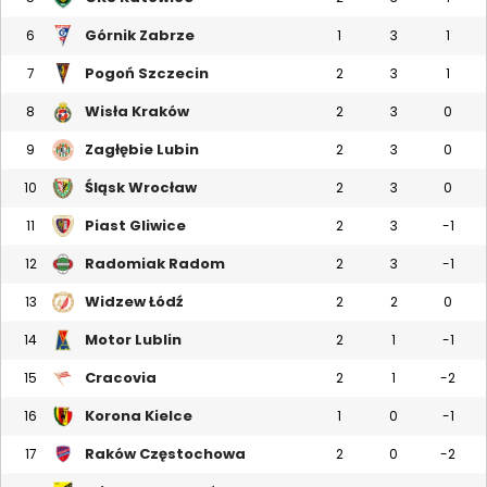
Górnik Zabrze
6
1
3
1
Pogoń Szczecin
7
2
3
1
Wisła Kraków
8
2
3
0
Zagłębie Lubin
9
2
3
0
Śląsk Wrocław
10
2
3
0
Piast Gliwice
11
2
3
-1
Radomiak Radom
12
2
3
-1
Widzew Łódź
13
2
2
0
Motor Lublin
14
2
1
-1
Cracovia
15
2
1
-2
Korona Kielce
16
1
0
-1
Raków Częstochowa
17
2
0
-2