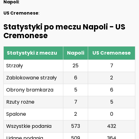
Napoli
:
US Cremonese
:
Statystyki po meczu Napoli - US
Cremonese
Statystyki z meczu
Napoli
US Cremonese
Strzały
25
7
Zablokowane strzały
6
2
Obrony bramkarza
5
6
Rzuty rożne
7
5
Spalone
2
0
Wszystkie podania
573
432
Udane podania
509
364