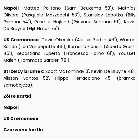
Napoli
: Matteo Politano (Sam Beukema 53'), Mathías
Olivera (Pasquale Mazzocchi 53'), Stanislav Lobotka (Billy
Gilmour 54'), Rasmus Højlund (Giovane Santana 61'), Kevin
De Bruyne (Eljif Elmas 75').
US Cremonese
: David Okereke (Alessio Zerbin 46'), Warren
Bondo (Jari Vandeputte 46'), Romano Floriani (Alberto Grassi
46'), Sebastiano Luperto (Francesco Folino 61'), Youssef
Maleh (Tommaso Barbieri 78').
Strzelcy bramek
: Scott McTominay 3', Kevin De Bruyne 48',
Alisson Santos 52', Filippo Terracciano 45' (bramka
samobójcza).
Żółte kartki
Napoli
:
US Cremonese
:
Czerwone kartki