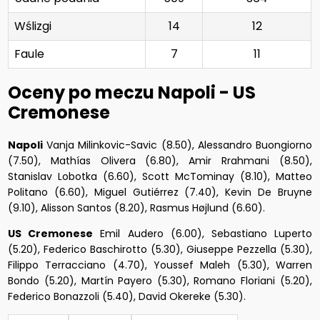
Wślizgi
14
12
Faule
7
11
Oceny po meczu Napoli - US
Cremonese
Napoli
Vanja Milinkovic-Savic (8.50), Alessandro Buongiorno
(7.50), Mathías Olivera (6.80), Amir Rrahmani (8.50),
Stanislav Lobotka (6.60), Scott McTominay (8.10), Matteo
Politano (6.60), Miguel Gutiérrez (7.40), Kevin De Bruyne
(9.10), Alisson Santos (8.20), Rasmus Højlund (6.60).
US Cremonese
Emil Audero (6.00), Sebastiano Luperto
(5.20), Federico Baschirotto (5.30), Giuseppe Pezzella (5.30),
Filippo Terracciano (4.70), Youssef Maleh (5.30), Warren
Bondo (5.20), Martín Payero (5.30), Romano Floriani (5.20),
Federico Bonazzoli (5.40), David Okereke (5.30).