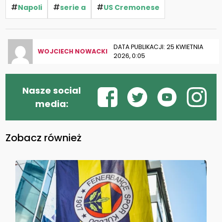
#
#
#
Napoli
serie a
US Cremonese
DATA PUBLIKACJI: 25 KWIETNIA
WOJCIECH NOWACKI
2026, 0:05
Nasze social
media:
Zobacz również