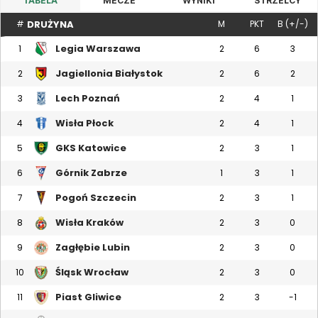
TABELA
MECZE
WYNIKI
STRZELCY
DRUŻYNA
#
M
PKT
B (+/-)
Legia Warszawa
1
2
6
3
Jagiellonia Białystok
2
2
6
2
Lech Poznań
3
2
4
1
Wisła Płock
4
2
4
1
GKS Katowice
5
2
3
1
Górnik Zabrze
6
1
3
1
Pogoń Szczecin
7
2
3
1
Wisła Kraków
8
2
3
0
Zagłębie Lubin
9
2
3
0
Śląsk Wrocław
10
2
3
0
Piast Gliwice
11
2
3
-1