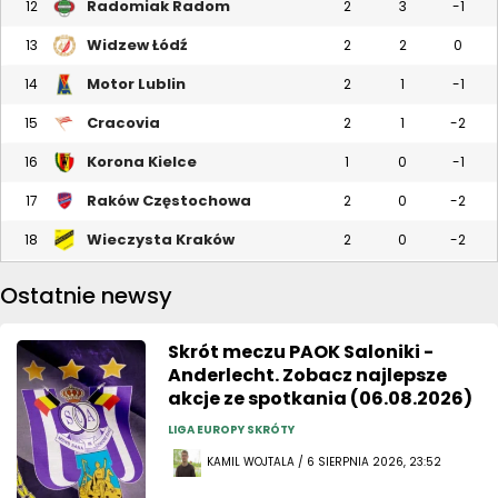
Radomiak Radom
12
2
3
-1
Widzew Łódź
13
2
2
0
Motor Lublin
14
2
1
-1
Cracovia
15
2
1
-2
Korona Kielce
16
1
0
-1
Raków Częstochowa
17
2
0
-2
Wieczysta Kraków
18
2
0
-2
Ostatnie newsy
Skrót meczu PAOK Saloniki -
Anderlecht. Zobacz najlepsze
akcje ze spotkania (06.08.2026)
LIGA EUROPY SKRÓTY
KAMIL WOJTALA / 6 SIERPNIA 2026, 23:52