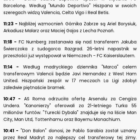
Barcelonę. Według "Mundo Deportivo" Hiszpana w swoich
szeregach widzą Valencia, Celta Vigo i Real Betis.
11:23 -
Najbliżej wzmocnień Górnika Zabrze są Ariel Borysiuk,
Arkadiusz Malarz oraz Maciej Gajos z Lecha Poznań.
11:18 -
FC Nurnberg zastanawia się nad transferem Jakuba
Świerczoka z Łudogorca Razgrad. 26-letni napastnik w
przeszłości już występował w Niemczech - FC Kaiserslautern.
11:14 -
Według madryckiego dziennika "Marca" celem
transferowym Valencii będzie Javi Hernandez z West Ham
United. Hiszpański zespół w 17 meczach La Ligi zdobył
zaledwie piętnaście bramek.
10:47 -
AS Roma odrzuciła ofertę Arsenalu za Cengiza
Undera. "Kanonierzy" oferowali za 21-letniego Turka 55
milionów funtów. "Turecki Dybala" znajduje się na liście Man
City, Man Utd, Tottenhamu oraz Bayernu Monachium.
10:41 -
"Don Balon" donosi, że Pablo Sarabia został uznany
przez Real Madryt za najlepszy cel transferowy tej zimy.