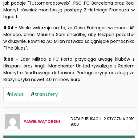
jak podaje
"Tuttomercatoweb". PSG, FC Barcelona oraz Real
Madryt również monitorują postępy 21-letniego Francuza w
Ligue 1.
9:04 -
Wiele wskazuje na to, że Cesc Fabregas wzmocni AS
Monaco, choć Maurizio Sarri chciałby, aby Hiszpan pozostał
w drużynie. Również AC Milan rozważa ściągnięcie pomocnika
"The Blues".
9:00 -
Eder Militao z FC Porto przyciąga uwagę klubów z
Hiszpanii oraz Anglii. Manchester United rywalizuje z Realem
Madryt o środkowego defensora. Portugalczycy oczekują za
Brazylijczyka nawet 40 milinów euro.
#
#
świat
transfery
DATA PUBLIKACJI: 2 STYCZNIA 2019,
PAWEŁ WĄTORSKI
9:00