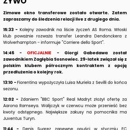
ŻYWO
Zimowe okno transferowe zostało otwarte. Zatem
zapraszamy do śledzenia relacji live z drugiego dnia.
15:33 -
Kolejny zawodnik na liście życzeń AS Roma. Włoski
klub poważnie rozważa transfer Leandra Dendonckera z
Wolverhampton - informuje "Corriere dello Sport".
14:46 -
OFICJALNIE
- Giorgi Gabedawa został
zawodnikiem Zagłębia Sosnowiec.
29-latek związał się z
polskim klubem półrocznym kontraktem z opcją
przedłużenia o kolejny rok.
13:10 -
Fiorentina wypożyczyła Luisa Muriela z Sevilli do końca
sezonu.
12:02 -
Zdaniem "BBC Sport" Real Madryt złożył ofertę za
Aarona Ramseya. Walijczyk w czerwcu może przenieść bez
kwoty odstępnego. Największe zakusy na pomocnika ma
Juventus Turyn.
11:44 -
Denis Suarez zapewne opuści w styczniu FC