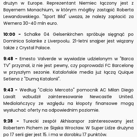
drużyn w Europe. Reprezentant Niemiec łączony jest z
Bayernem Monachium, w którym mógłby zastąpić Roberta
Lewandowskiego. "Sport Bild" uważa, że należy zapłacić za
Wernera 30-40 mln euro.
10:00 -
Schalke 04 Gelsenkirchen spróbuje sięgnąć po
Dominica Solanke z Liverpoolu. 21-letni snajper jest wiązany
także z Crystal Palace.
9:48 -
Ernesto Valverde w wywiadzie udzielonym w "Barca
TV" przyznał, iż nie jest pewny, czy poprowadzi FC Barcelonę
w przyszłym sezonie. Katalońskie media już łączą Quique
Setiena z "Dumą Katalonii".
9:43 -
Według "Calcio Mercato" p
omocnik AC Milan Diego
Laxalt wzbudził zainteresowanie Newcastle United.
Mediolańczycy ze względu na kłopoty finansowe mogą
wysłuchać oferty na odpowiednim poziomie.
9:38 -
Turecki zespół Akhisarspor zainteresowany jest
Robertem Pichem ze Śląska Wrocław. W Super Lidze drużyna
po 17 serii gier jest 15. i ma w dorobku 17 punktów.