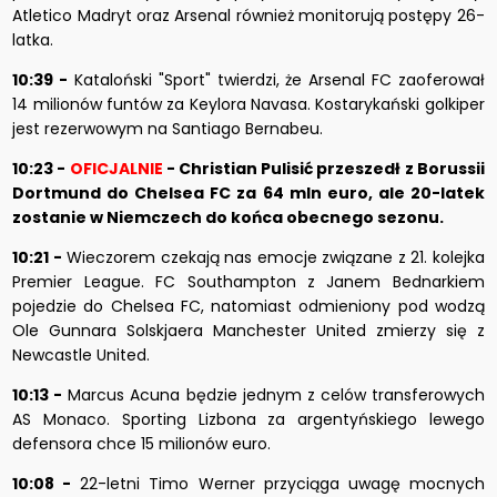
Atletico Madryt oraz Arsenal również monitorują postępy 26-
latka.
10:39 -
Kataloński "Sport" twierdzi, że Arsenal FC zaoferował
14 milionów funtów za Keylora Navasa. Kostarykański golkiper
jest rezerwowym na Santiago Bernabeu.
10:23 -
OFICJALNIE
- Christian Pulisić przeszedł z Borussii
Dortmund do Chelsea FC za 64 mln euro, ale 20-latek
zostanie w Niemczech do końca obecnego sezonu.
10:21 -
Wieczorem czekają nas emocje związane z 21. kolejka
Premier League. FC Southampton z Janem Bednarkiem
pojedzie do Chelsea FC, natomiast odmieniony pod wodzą
Ole Gunnara Solskjaera Manchester United zmierzy się z
Newcastle United.
10:13 -
Marcus Acuna będzie jednym z celów transferowych
AS Monaco. Sporting Lizbona za argentyńskiego lewego
defensora chce 15 milionów euro.
10:08 -
22-letni Timo Werner przyciąga uwagę mocnych