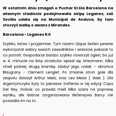
W ostatnim dniu zmagań o Puchar Króla Barcelona na
własnym stadionie podejmowała ekipę Leganes, zaś
Sevilla udała się na Municipal de Anduva, by tam
stoczyć walkę o awans z Mirandes.
Barcelona - Leganes 5:0
Szybko, łatwo i przyjemnie. Tym razem Qique Setien pewnie
wykorzystał walory swoich zawodników i wreszcie pokazał to
co potrafi. Gospodarze bardzo szybko otworzyli ogień, bo już
w 4. minucie na listę strzelców wpisał się Griezmann. Kilka
chwil później drugą bramkę zdobył jego rodak - obrońca
Blaugrany - Clement Lenglet. Po zmianie stron gole dla
zespołu dołożyli Arthur Melo, oraz Leo Messi ( dwie ). Dla
Argentyńczyka były to pierwsze trafienia w tej edycji Copa
Del Rey. Goście co prawda mieli kilka szans na poprawę
wyniku, ale dobrze zorganizowana defensywa Barcy nie
pozwoliła im na to.