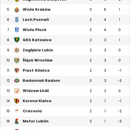
Wisła Kraków
5
3
6
1
Lech Poznań
6
2
4
1
Wisła Płock
7
3
4
0
GKS Katowice
8
2
3
1
Zagłębie Lubin
9
2
3
0
Śląsk Wrocław
10
2
3
0
Piast Gliwice
11
2
3
-1
Radomiak Radom
12
3
3
-3
Widzew Łódź
13
2
2
0
Korona Kielce
14
2
1
-1
Cracovia
15
2
1
-2
Motor Lublin
16
3
1
-3