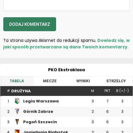
Ta strona używa Akismet do redukcji spamu.
Dowiedz się, w
jaki sposób przetwarzane są dane Twoich komentarzy.
PKO Ekstraklasa
TABELA
MECZE
WYNIKI
STRZELCY
DRUŻYNA
#
M
PKT
B (+/-)
Legia Warszawa
1
3
7
3
Górnik Zabrze
2
2
6
3
Pogoń Szczecin
3
3
6
3
Jagiellonia Białystok
4
2
6
2