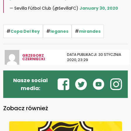
— Sevilla Fútbol Club (@SevillaFC)
January 30, 2020
#
#
#
Copa Del Rey
leganes
mirandes
DATA PUBLIKACJI: 30 STYCZNIA
GRZEGORZ
CZERNIECKI
2020, 23:29
Nasze social
media:
Zobacz również