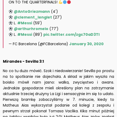
ON TO THE QUARTERFINALS!
@AntoGriezmann
(4')
@clement_lenglet
(27')
L.
#Messi
(59')
@arthurhromelo
(77')
L.
#Messi
(89')
pic.twitter.com/zgc70aD3TI
— FC Barcelona (@FCBarcelona)
January 30, 2020
Mirandes - Sevilla 3:1
No co tu dużo mówić. Szok i niedowierzanie! Sevilla po prostu
na to spotkanie nie dojechała. A skład w jakim wyszła na
boisko mówił nam jasno: walka, zwycięstwo i awans.
Jednakże gospodarze mieli określony plan na zatrzymanie
aktualnie trzeciej drużyny La Ligi i sensacyjnie im się to udało.
Pierwszą bramkę zobaczyliśmy w 7. minucie, kiedy to
Matheus Aias wykorzystał podanie od kolegi z zespołu i
pewnym strzał pokonał Tomasa Vaclika. Kika minut później
na tablicy wyników było już 2:0! Matheus Aias znów znalazł