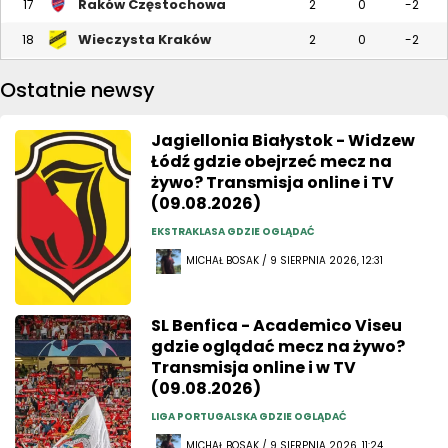
Raków Częstochowa
17
2
0
-2
Wieczysta Kraków
18
2
0
-2
Ostatnie newsy
Jagiellonia Białystok - Widzew
Łódź gdzie obejrzeć mecz na
żywo? Transmisja online i TV
(09.08.2026)
EKSTRAKLASA GDZIE OGLĄDAĆ
MICHAŁ BOSAK / 9 SIERPNIA 2026, 12:31
SL Benfica - Academico Viseu
gdzie oglądać mecz na żywo?
Transmisja online i w TV
(09.08.2026)
LIGA PORTUGALSKA GDZIE OGLĄDAĆ
MICHAŁ BOSAK / 9 SIERPNIA 2026, 11:24