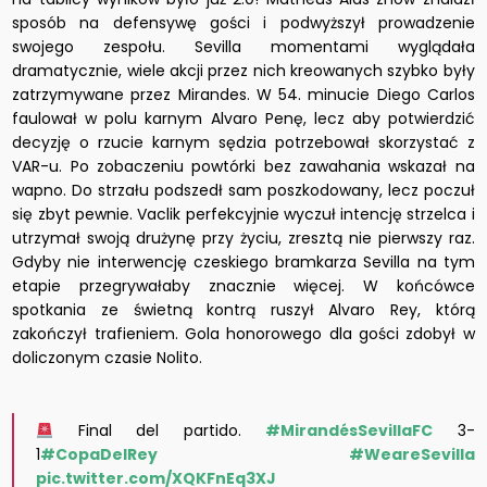
sposób na defensywę gości i podwyższył prowadzenie
swojego zespołu. Sevilla momentami wyglądała
dramatycznie, wiele akcji przez nich kreowanych szybko były
zatrzymywane przez Mirandes. W 54. minucie Diego Carlos
faulował w polu karnym Alvaro Penę, lecz aby potwierdzić
decyzję o rzucie karnym sędzia potrzebował skorzystać z
VAR-u. Po zobaczeniu powtórki bez zawahania wskazał na
wapno. Do strzału podszedł sam poszkodowany, lecz poczuł
się zbyt pewnie. Vaclik perfekcyjnie wyczuł intencję strzelca i
utrzymał swoją drużynę przy życiu, zresztą nie pierwszy raz.
Gdyby nie interwencję czeskiego bramkarza Sevilla na tym
etapie przegrywałaby znacznie więcej. W końcówce
spotkania ze świetną kontrą ruszył Alvaro Rey, którą
zakończył trafieniem. Gola honorowego dla gości zdobył w
doliczonym czasie Nolito.
Final del partido.
#MirandésSevillaFC
3-
1
#CopaDelRey
#WeareSevilla
pic.twitter.com/XQKFnEq3XJ