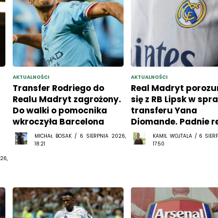
AKTUALNOŚCI
AKTUALNOŚCI
Transfer Rodriego do
Real Madryt porozu
Realu Madryt zagrożony.
się z RB Lipsk w spr
Do walki o pomocnika
transferu Yana
wkroczyła Barcelona
Diomande. Padnie r
MICHAŁ BOSAK / 6 SIERPNIA 2026,
KAMIL WOJTALA / 6 SIER
18:21
17:50
26,