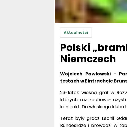
Aktualności
Polski „bram
Niemczech
Wojciech Pawłowski - Pa
testach w Eintrachcie Brun
23-latek wiosną grał w Roz
których raz zachował czyste
kontrakt. Do włoskiego klubu t
Teraz były gracz Lechii Gda
Bundeslidze i prowadzi w tab