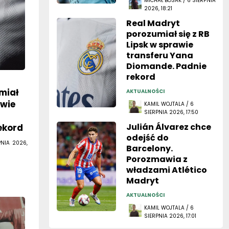
MICHAŁ BOSAK / 6 SIERPNIA
2026, 18:21
Real Madryt
porozumiał się z RB
Lipsk w sprawie
transferu Yana
Diomande. Padnie
rekord
miał
AKTUALNOŚCI
awie
KAMIL WOJTALA / 6
SIERPNIA 2026, 17:50
Julián Álvarez chce
ekord
odejść do
PNIA 2026,
Barcelony.
Porozmawia z
władzami Atlético
Madryt
AKTUALNOŚCI
KAMIL WOJTALA / 6
SIERPNIA 2026, 17:01