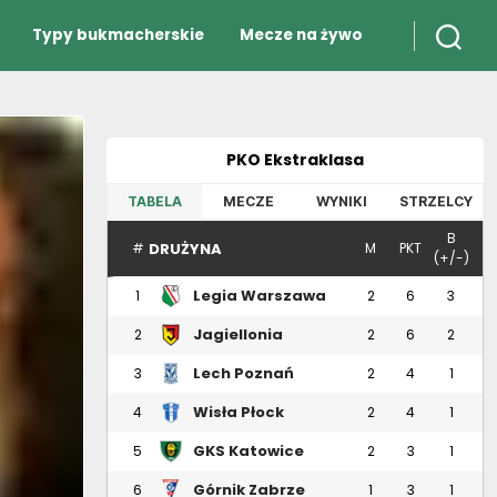
Typy bukmacherskie
Mecze na żywo
PKO Ekstraklasa
TABELA
MECZE
WYNIKI
STRZELCY
B
DRUŻYNA
#
M
PKT
(+/-)
Legia Warszawa
1
2
6
3
Jagiellonia
2
2
6
2
Białystok
Lech Poznań
3
2
4
1
Wisła Płock
4
2
4
1
GKS Katowice
5
2
3
1
Górnik Zabrze
6
1
3
1