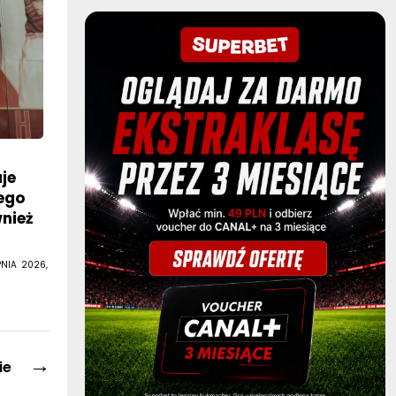
je
iego
wnież
PNIA 2026,
→
ie