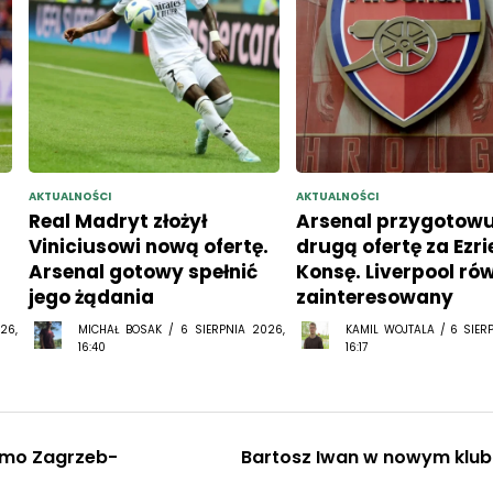
AKTUALNOŚCI
AKTUALNOŚCI
Real Madryt złożył
Arsenal przygotowu
Viniciusowi nową ofertę.
drugą ofertę za Ezr
Arsenal gotowy spełnić
Konsę. Liverpool ró
jego żądania
zainteresowany
26,
MICHAŁ BOSAK / 6 SIERPNIA 2026,
KAMIL WOJTALA / 6 SIER
16:40
16:17
amo Zagrzeb-
Bartosz Iwan w nowym klub