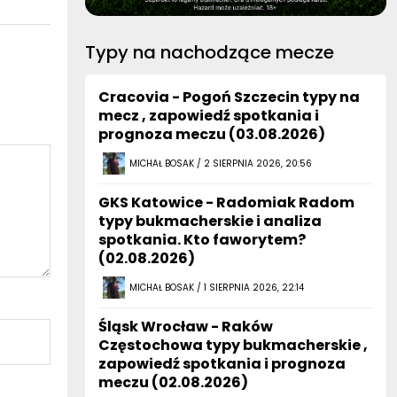
Typy na nachodzące mecze
Cracovia - Pogoń Szczecin typy na
mecz , zapowiedź spotkania i
prognoza meczu (03.08.2026)
MICHAŁ BOSAK / 2 SIERPNIA 2026, 20:56
GKS Katowice - Radomiak Radom
typy bukmacherskie i analiza
spotkania. Kto faworytem?
(02.08.2026)
MICHAŁ BOSAK / 1 SIERPNIA 2026, 22:14
Śląsk Wrocław - Raków
Częstochowa typy bukmacherskie ,
zapowiedź spotkania i prognoza
meczu (02.08.2026)