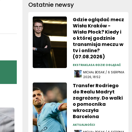
Ostatnie newsy
Gdzie oglądać mecz
Wisła Kraków -
Wisła Płock? Kiedy i
o której godzinie
transmisja meczu w
tv i online?
(07.08.2026)
EKSTRAKLASA GDZIE OGLĄDAĆ
MICHAŁ BOSAK / 6 SIERPNIA
2026, 18:52
Transfer Rodriego
do Realu Madryt
zagrożony. Do walki
o pomocnika
wkroczyła
Barcelona
AKTUALNOŚCI