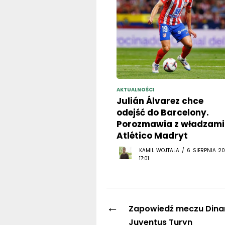
AKTUALNOŚCI
Julián Álvarez chce
odejść do Barcelony.
Porozmawia z władzami
Atlético Madryt
KAMIL WOJTALA / 6 SIERPNIA 20
17:01
←
Zapowiedź meczu Din
Juventus Turyn