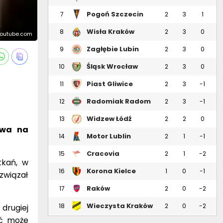
Pogoń Szczecin
7
2
3
1
Wisła Kraków
8
2
3
0
 Youtube.com
Zagłębie Lubin
9
2
3
0
Śląsk Wrocław
10
2
3
0
Piast Gliwice
11
2
3
-1
Radomiak Radom
12
2
3
-1
Widzew Łódź
13
2
2
0
ywa na
Motor Lublin
14
2
1
-1
Cracovia
15
2
1
-2
tkań, w
Korona Kielce
16
1
0
-1
związał
Raków
17
2
0
-2
Częstochowa
Wieczysta Kraków
18
2
0
-2
drugiej
yć może