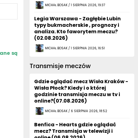
MICHAŁ BOSAK / 1 SIERPNIA 2026, 19:37
Legia Warszawa - Zagłębie Lubin
typy bukmacherskie , prognozy i
analiza. Kto faworytem meczu?
(02.08.2026)
MICHAŁ BOSAK / 1 SIERPNIA 2026, 16:51
zane są
Transmisje meczów
Gdzie oglądać mecz Wisła Kraków -
Wisła Płock? Kiedy i o której
godzinie transmisja meczu w tv i
online?(07.08.2026)
MICHAŁ BOSAK / 6 SIERPNIA 2026, 18:52
Benfica - Hearts gdzie oglądać
mecz? Transmisja w telewizji i
online (06.08.2026)