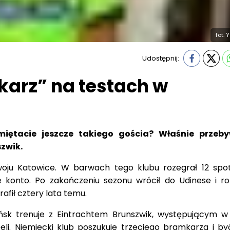
fot.
Udostępnij:
karz” na testach w
miętacie jeszcze takiego gościa? Właśnie przeb
szwik.
woju Katowice. W barwach tego klubu rozegrał 12 spo
 konto. Po zakończeniu sezonu wrócił do Udinese i ro
rafił cztery lata temu.
ńsk trenuje z Eintrachtem Brunszwik, występującym w 
eli. Niemiecki klub poszukuje trzeciego bramkarza i b