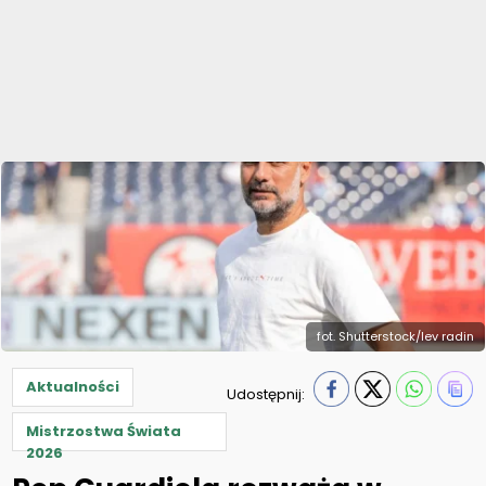
fot. Shutterstock/lev radin
Aktualności
Udostępnij:
Mistrzostwa Świata
2026