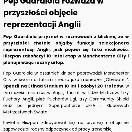
Pep Guardiola rozważa w
przyszłości objęcie
reprezentacji Anglii
Pep Guardiola przyznał w rozmowach z bliskimi, że w
przyszłości chętnie objąłby funkcję selekcjonera
reprezentacji Anglii, jeśli pojawi się taka możliwość;
Hiszpan zakończył 10-letni etap w Manchesterze City i
planuje wziąć roczny urlop.
Pep Guardiola w ostatnich dniach poprowadził Manchester
City w swoim ostatnim meczu jako menedżer „Obywateli”.
Spędził na Etihad Stadium 10 lat i zdobył 20 trofeów
, w
tym sześć mistrzostw Anglii, triumf w Lidze Mistrzów, trzy
Puchary Anglii, pięć Pucharów Ligi, trzy Community Shield
oraz po jednym Superpucharze UEFA i Klubowych
Mistrzostwach Świata.
55-letni Hiszpan zdecydował się na przerwę i oficjalnie
zapowiedział roczny odpoczynek od pracy trenerskiej.