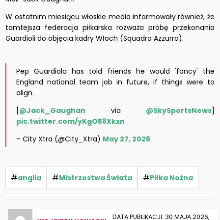
W ostatnim miesiącu włoskie media informowały również, że
tamtejsza federacja piłkarska rozważa próbę przekonania
Guardioli do objęcia kadry Włoch (Squadra Azzurra).
Pep Guardiola has told friends he would 'fancy' the
England national team job in future, if things were to
align.
[
@Jack_Gaughan
via
@SkySportsNews
]
pic.twitter.com/yKgO58Xkxn
– City Xtra (@City_Xtra)
May 27, 2026
#
#
#
anglia
Mistrzostwa Świata
Piłka Nożna
DATA PUBLIKACJI: 30 MAJA 2026,