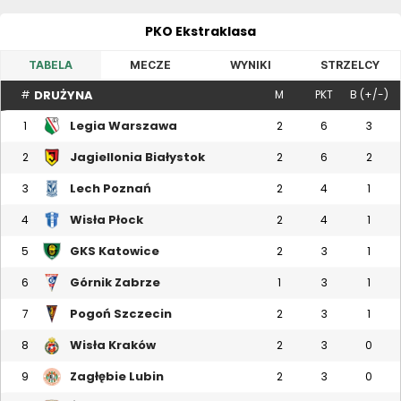
PKO Ekstraklasa
TABELA
MECZE
WYNIKI
STRZELCY
DRUŻYNA
#
M
PKT
B (+/-)
Legia Warszawa
1
2
6
3
Jagiellonia Białystok
2
2
6
2
Lech Poznań
3
2
4
1
Wisła Płock
4
2
4
1
GKS Katowice
5
2
3
1
Górnik Zabrze
6
1
3
1
Pogoń Szczecin
7
2
3
1
Wisła Kraków
8
2
3
0
Zagłębie Lubin
9
2
3
0