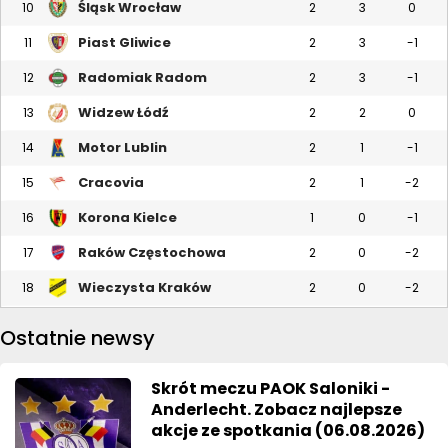
Śląsk Wrocław
10
2
3
0
Piast Gliwice
11
2
3
-1
Radomiak Radom
12
2
3
-1
Widzew Łódź
13
2
2
0
Motor Lublin
14
2
1
-1
Cracovia
15
2
1
-2
Korona Kielce
16
1
0
-1
Raków Częstochowa
17
2
0
-2
Wieczysta Kraków
18
2
0
-2
Ostatnie newsy
Skrót meczu PAOK Saloniki -
Anderlecht. Zobacz najlepsze
akcje ze spotkania (06.08.2026)