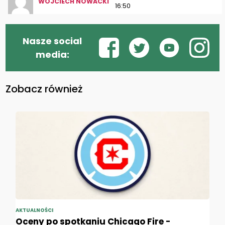
WOJCIECH NOWACKI
16:50
Nasze social
media:
Zobacz również
AKTUALNOŚCI
Oceny po spotkaniu Chicago Fire -