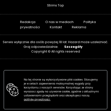
Strims Top
Redakcja
O nas w mediach
Polityka
prywatności
Kontakt
Reklama
Serwis wyłącznie dla osób powyżej 18 lat. Hazard może uzależniać.
Szczegóły
Graj odpowiedzialnie.
Copyright © All rights reserved
Na tej stronie są wykorzystywane pliki cookies. Stosujemy
je w celach zapewnienia maksymalnej wygody przy
korzystaniu z naszych serwisów. Korzystając ze strony
wyrażasz zgodę na używanie cookie, zgodnie z aktualnymi
ustawieniami przeglądarki oraz akceptujesz naszą
politykę prywatności.