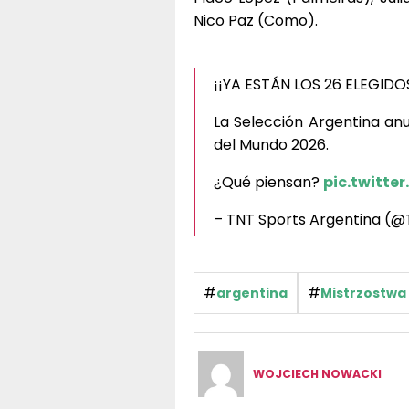
Nico Paz (Como).
¡¡YA ESTÁN LOS 26 ELEGIDO
La Selección Argentina anu
del Mundo 2026.
¿Qué piensan?
pic.twitte
– TNT Sports Argentina (
#
#
argentina
Mistrzostwa
WOJCIECH NOWACKI