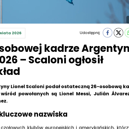
Udostępnij:
wiata 2026
sobowej kadrze Argenty
26 – Scaloni ogłosił
kład
tyny Lionel Scaloni podał ostateczną 26-osobową k
wśród powołanych są Lionel Messi, Julián Álvare
ez.
 kluczowe nazwiska
 czołowych klubów europejskich i amerykańskich, któr