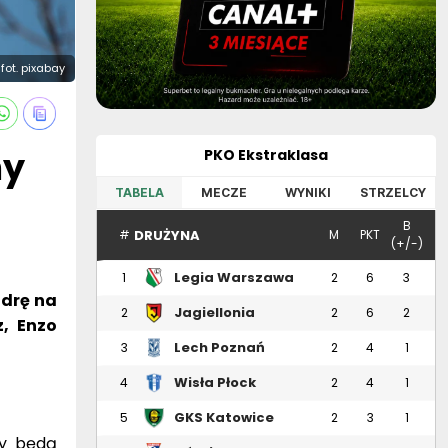
fot. pixabay
ny
PKO Ekstraklasa
TABELA
MECZE
WYNIKI
STRZELCY
B
DRUŻYNA
#
M
PKT
(+/-)
Legia Warszawa
1
2
6
3
adrę na
Jagiellonia
2
2
6
2
z, Enzo
Białystok
Lech Poznań
3
2
4
1
Wisła Płock
4
2
4
1
GKS Katowice
5
2
3
1
zy będą