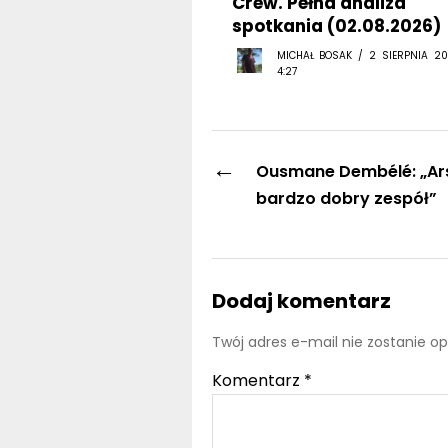
Crew. Pełna analiza
spotkania (02.08.2026)
MICHAŁ BOSAK / 2 SIERPNIA 20
4:27
←
Ousmane Dembélé: „Ars
bardzo dobry zespół”
Dodaj komentarz
Twój adres e-mail nie zostanie o
Komentarz
*