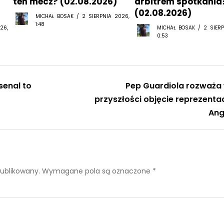
ten mecz? (02.08.2026)
arbitrem spotkania
(02.08.2026)
MICHAŁ BOSAK / 2 SIERPNIA 2026,
1:48
26,
MICHAŁ BOSAK / 2 SIERP
0:53
enal to
Pep Guardiola rozważa
przyszłości objęcie reprezentac
Angl
publikowany.
Wymagane pola są oznaczone
*