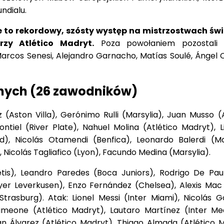
ndialu.
e to rekordowy, szósty występ na mistrzostwach świ
rzy Atlético Madryt.
Poza powołaniem pozostali 
arcos Senesi, Alejandro Garnacho, Matías Soulé, Ángel C
anych (26 zawodników)
(Aston Villa), Gerónimo Rulli (Marsylia), Juan Musso (A
tiel (River Plate), Nahuel Molina (Atlético Madryt), L
), Nicolás Otamendi (Benfica), Leonardo Balerdi (Mar
Nicolás Tagliafico (Lyon), Facundo Medina (Marsylia).
tis), Leandro Paredes (Boca Juniors), Rodrigo De Paul
yer Leverkusen), Enzo Fernández (Chelsea), Alexis Mac A
Strasburg). Atak: Lionel Messi (Inter Miami), Nicolás G
Simeone (Atlético Madryt), Lautaro Martínez (Inter Med
án Álvarez (Atlético Madryt), Thiago Almada (Atlético M