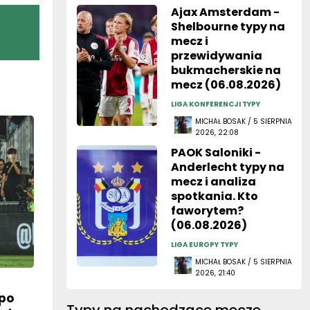
Ajax Amsterdam -
Shelbourne typy na
mecz i
przewidywania
bukmacherskie na
mecz (06.08.2026)
LIGA KONFERENCJI TYPY
MICHAŁ BOSAK / 5 SIERPNIA
2026, 22:08
PAOK Saloniki -
Anderlecht typy na
mecz i analiza
spotkania. Kto
faworytem?
(06.08.2026)
LIGA EUROPY TYPY
MICHAŁ BOSAK / 5 SIERPNIA
2026, 21:40
po