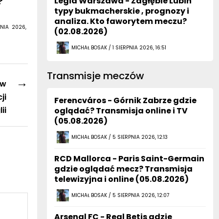
Legia Warszawa - Zagłębie Lubin
?
typy bukmacherskie , prognozy i
analiza. Kto faworytem meczu?
NIA 2026,
(02.08.2026)
MICHAŁ BOSAK / 1 SIERPNIA 2026, 16:51
Transmisje meczów
→
 w
ji
Ferencváros - Górnik Zabrze gdzie
ii
oglądać? Transmisja online i TV
(05.08.2026)
MICHAŁ BOSAK / 5 SIERPNIA 2026, 12:13
RCD Mallorca - Paris Saint-Germain
gdzie oglądać mecz? Transmisja
telewizyjna i online (05.08.2026)
MICHAŁ BOSAK / 5 SIERPNIA 2026, 12:07
Arsenal FC - Real Betis gdzie