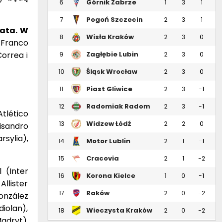
Górnik Zabrze
6
1
3
1
Pogoń Szczecin
7
2
3
1
ata.
W
Wisła Kraków
8
2
3
0
Franco
orrea i
Zagłębie Lubin
9
2
3
0
Śląsk Wrocław
10
2
3
0
Piast Gliwice
11
2
3
-1
Radomiak Radom
12
2
3
-1
tlético
Widzew Łódź
13
2
2
0
isandro
sylia),
Motor Lublin
14
2
1
-1
Cracovia
15
2
1
-2
 (Inter
Korona Kielce
16
1
0
-1
llister
Raków
17
2
0
-2
onzález
Częstochowa
iolan),
Wieczysta Kraków
18
2
0
-2
adryt),