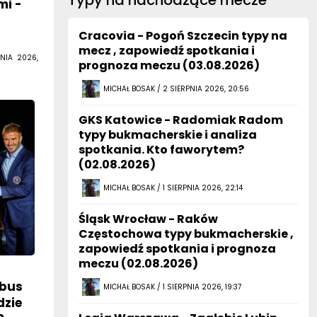
Typy na nachodzące mecze
mi -
Cracovia - Pogoń Szczecin typy na
mecz , zapowiedź spotkania i
NIA 2026,
prognoza meczu (03.08.2026)
MICHAŁ BOSAK / 2 SIERPNIA 2026, 20:56
GKS Katowice - Radomiak Radom
typy bukmacherskie i analiza
spotkania. Kto faworytem?
(02.08.2026)
MICHAŁ BOSAK / 1 SIERPNIA 2026, 22:14
Śląsk Wrocław - Raków
Częstochowa typy bukmacherskie ,
zapowiedź spotkania i prognoza
meczu (02.08.2026)
mbus
MICHAŁ BOSAK / 1 SIERPNIA 2026, 19:37
dzie