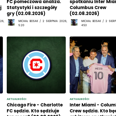
FC pomeczowa analiza.
spotkaniu Inter Mia
j
Statystyki i szczegóły
Columbus Crew
gry (02.08.2026)
(02.08.2026)
26,
MICHAŁ BOSAK / 2 SIERPNIA 2026,
MICHAŁ BOSAK / 2 SIERP
5:20
4:53
AKTUALNOŚCI
AKTUALNOŚCI
Chicago Fire - Charlotte
Inter Miami - Colu
FC sędzia. Kto sędziuje
Crew sędzia. Kto bę