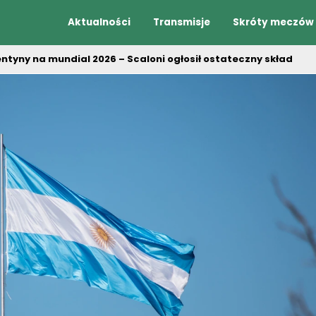
Aktualności
Transmisje
Skróty meczów
tyny na mundial 2026 – Scaloni ogłosił ostateczny skład