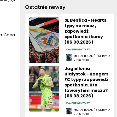
Ostatnie newsy
SL Benfica - Hearts
typy na mecz ,
zapowiedź
la Copa
spotkania i kursy
(06.08.2026)
LIGA EUROPY TYPY
MICHAŁ BOSAK / 5 SIERPNIA
2026, 23:10
Jagiellonia
Białystok - Rangers
FC typy i zapowiedź
spotkania. Kto
faworytem meczu?
(06.08.2026)
LIGA EUROPY TYPY
MICHAŁ BOSAK / 5 SIERPNIA
2026, 23:10