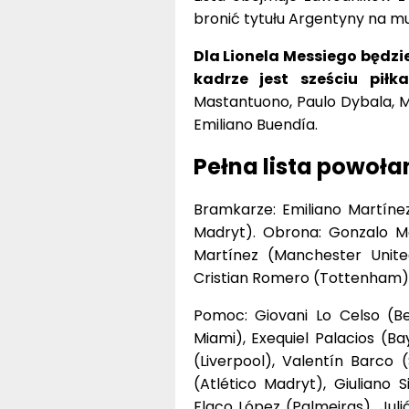
bronić tytułu Argentyny na mu
Dla Lionela Messiego będzi
kadrze jest sześciu piłka
Mastantuono, Paulo Dybala, M
Emiliano Buendía.
Pełna lista powoł
Bramkarze: Emiliano Martínez 
Madryt). Obrona: Gonzalo Mon
Martínez (Manchester United
Cristian Romero (Tottenham), 
Pomoc: Giovani Lo Celso (Be
Miami), Exequiel Palacios (Ba
(Liverpool), Valentín Barco (
(Atlético Madryt), Giuliano 
Flaco López (Palmeiras), Juli