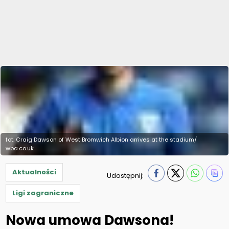
fot. Craig Dawson of West Bromwich Albion arrives at the stadium/
wba.co.uk
Aktualności
Udostępnij:
Ligi zagraniczne
Nowa umowa Dawsona!