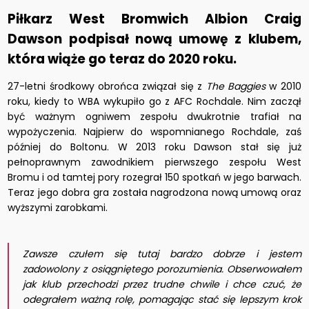
Piłkarz West Bromwich Albion Craig
Dawson podpisał nową umowę z klubem,
która wiąże go teraz do 2020 roku.
27-letni środkowy obrońca związał się z
The Baggies
w 2010
roku, kiedy to WBA wykupiło go z AFC Rochdale. Nim zaczął
być ważnym ogniwem zespołu dwukrotnie trafiał na
wypożyczenia. Najpierw do wspomnianego Rochdale, zaś
później do Boltonu. W 2013 roku Dawson stał się już
pełnoprawnym zawodnikiem pierwszego zespołu West
Bromu i od tamtej pory rozegrał 150 spotkań w jego barwach.
Teraz jego dobra gra została nagrodzona nową umową oraz
wyższymi zarobkami.
Zawsze czułem się tutaj bardzo dobrze i jestem
zadowolony z osiągniętego porozumienia. Obserwowałem
jak klub przechodzi przez trudne chwile i chce czuć, że
odegrałem ważną rolę, pomagając stać się lepszym krok