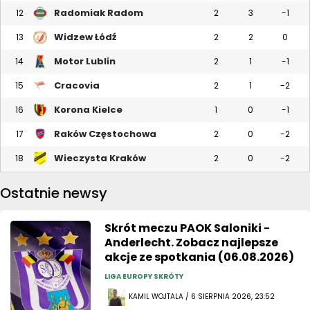
Radomiak Radom
12
2
3
-1
Widzew Łódź
13
2
2
0
Motor Lublin
14
2
1
-1
Cracovia
15
2
1
-2
Korona Kielce
16
1
0
-1
Raków Częstochowa
17
2
0
-2
Wieczysta Kraków
18
2
0
-2
Ostatnie newsy
Skrót meczu PAOK Saloniki -
Anderlecht. Zobacz najlepsze
akcje ze spotkania (06.08.2026)
LIGA EUROPY SKRÓTY
KAMIL WOJTALA / 6 SIERPNIA 2026, 23:52