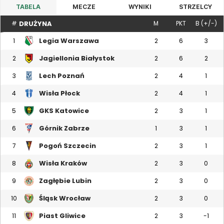
TABELA
MECZE
WYNIKI
STRZELCY
DRUŻYNA
#
M
PKT
B (+/-)
Legia Warszawa
1
2
6
3
Jagiellonia Białystok
2
2
6
2
Lech Poznań
3
2
4
1
Wisła Płock
4
2
4
1
GKS Katowice
5
2
3
1
Górnik Zabrze
6
1
3
1
Pogoń Szczecin
7
2
3
1
Wisła Kraków
8
2
3
0
Zagłębie Lubin
9
2
3
0
Śląsk Wrocław
10
2
3
0
Piast Gliwice
11
2
3
-1