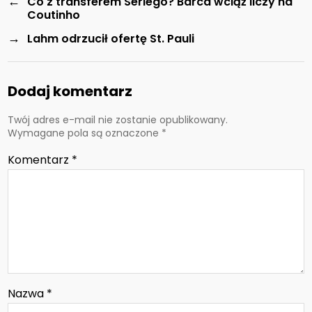
←
Co z transferem Seriego? Barca wciąż liczy na
Coutinho
→
Lahm odrzucił ofertę St. Pauli
Dodaj komentarz
Twój adres e-mail nie zostanie opublikowany.
Wymagane pola są oznaczone
*
Komentarz
*
Nazwa
*