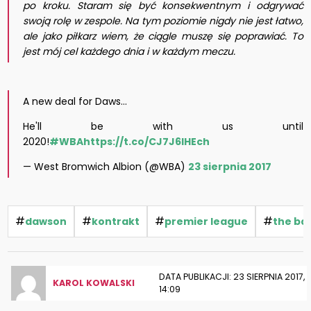
po kroku. Staram się być konsekwentnym i odgrywać
swoją rolę w zespole. Na tym poziomie nigdy nie jest łatwo,
ale jako piłkarz wiem, że ciągle muszę się poprawiać. To
jest mój cel każdego dnia i w każdym meczu.
A new deal for Daws...
He'll be with us until
2020!
#WBA
https://t.co/CJ7J6lHEch
— West Bromwich Albion (@WBA)
23 sierpnia 2017
#
#
#
#
dawson
kontrakt
premier league
the ba
DATA PUBLIKACJI: 23 SIERPNIA 2017,
KAROL KOWALSKI
14:09