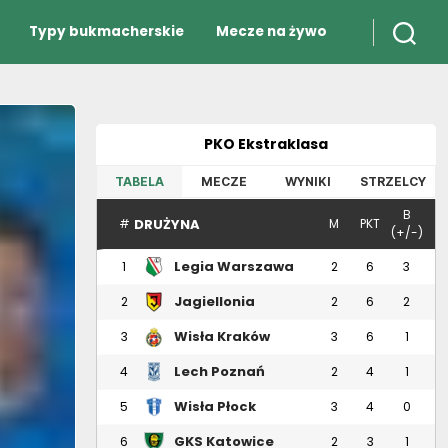
Typy bukmacherskie
Mecze na żywo
PKO Ekstraklasa
TABELA
MECZE
WYNIKI
STRZELCY
B
DRUŻYNA
#
M
PKT
(+/-)
Legia Warszawa
1
2
6
3
Jagiellonia
2
2
6
2
Białystok
Wisła Kraków
3
3
6
1
Lech Poznań
4
2
4
1
Wisła Płock
5
3
4
0
GKS Katowice
6
2
3
1