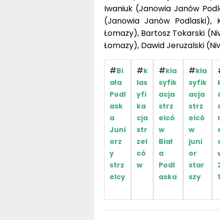
Iwaniuk (Janowia Janów Podl
(Janowia Janów Podlaski), 
Łomazy), Bartosz Tokarski (Ni
Łomazy), Dawid Jeruzalski (N
#
#
#
#
Bi
k
kla
kla
ała
las
syfik
syfik
Podl
yfi
acja
acja
ask
ka
strz
strz
a
cja
elcó
elcó
Juni
str
w
w
orz
zel
Biał
juni
y
có
a
or
strz
w
Podl
star
elcy
aska
szy