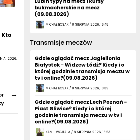
Lubin typy na mecz i kursy
bukmacherskie na mecz
(09.08.2026)
MICHAŁ BOSAK / 8 SIERPNIA 2026, 16:48
. Kto
Transmisje meczów
Gdzie oglądać mecz Jagiellonia
NIA 2026,
Białystok - Widzew Łódź? Kiedy i o
której godzinie transmisja meczu w
tv i online?(09.08.2026)
MICHAŁ BOSAK / 8 SIERPNIA 2026, 18:39
→
or
Gdzie oglądać mecz Lech Poznań -
zy
Piast Gliwice? Kiedy i o której
godzinie transmisja meczu w tv i
online?(09.08.2026)
KAMIL WOJTALA / 8 SIERPNIA 2026, 15:53