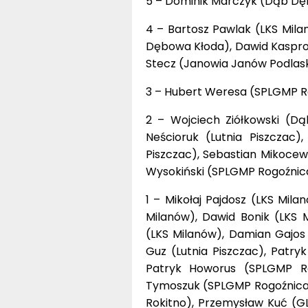
5 – Dominik Marczyk (Dąb Dęb
4 – Bartosz Pawlak (LKS Mi
Dębowa Kłoda), Dawid Kasprow
Stecz (Janowia Janów Podlask
3 – Hubert Weresa (SPLGMP Ro
2 – Wojciech Ziółkowski (Dą
Neścioruk (Lutnia Piszczac)
Piszczac), Sebastian Mikocewi
Wysokiński (SPLGMP Rogoźnica
1 – Mikołaj Pajdosz (LKS Mil
Milanów), Dawid Bonik (LKS M
(LKS Milanów), Damian Gajos
Guz (Lutnia Piszczac), Patryk
Patryk Howorus (SPLGMP Ro
Tymoszuk (SPLGMP Rogoźnica),
Rokitno), Przemysław Kuć (G