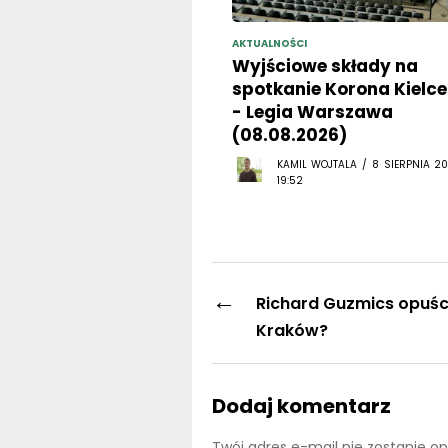
AKTUALNOŚCI
Wyjściowe składy na
spotkanie Korona Kielce
- Legia Warszawa
(08.08.2026)
KAMIL WOJTALA / 8 SIERPNIA 20
19:52
←
Richard Guzmics opuści
Kraków?
Dodaj komentarz
Twój adres e-mail nie zostanie o