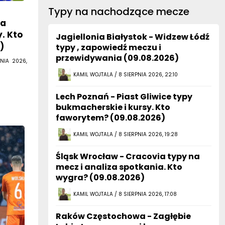
Typy na nachodzące mecze
ca
y. Kto
Jagiellonia Białystok - Widzew Łódź
)
typy , zapowiedź meczu i
przewidywania (09.08.2026)
NIA 2026,
KAMIL WOJTALA / 8 SIERPNIA 2026, 22:10
Lech Poznań - Piast Gliwice typy
bukmacherskie i kursy. Kto
faworytem? (09.08.2026)
KAMIL WOJTALA / 8 SIERPNIA 2026, 19:28
Śląsk Wrocław - Cracovia typy na
mecz i analiza spotkania. Kto
wygra? (09.08.2026)
KAMIL WOJTALA / 8 SIERPNIA 2026, 17:08
Raków Częstochowa - Zagłębie