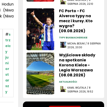
KAMIL WOJTALA / 8
z Hodun
SIERPNIA 2026, 22:10
i (Niwa
FC Porto - FC
Alverca typy na
k (Niwa
mecz i kursy. Kto
wygra?
(09.08.2026)
#
s
TYPY BUKMACHERSKIE
trz
MICHAŁ BOSAK / 8 SIERPNIA
elc
2026, 20:30
y
Wyjściowe składy
ju
na spotkanie
ni
Korona Kielce -
or
Legia Warszawa
st
(08.08.2026)
ar
AKTUALNOŚCI
sz
KAMIL WOJTALA / 8
y
SIERPNIA 2026, 19:52