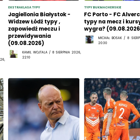
EKSTRAKLASA TYPY
TYPY BUKMACHERSKIE
Jagiellonia Białystok -
FC Porto - FC Alver
Widzew Łódź typy ,
typy na mecz i kurs
zapowiedź meczu i
wygra? (09.08.2026
przewidywania
MICHAŁ BOSAK / 8 SIERP
(09.08.2026)
20:30
KAMIL WOJTALA / 8 SIERPNIA 2026,
22:10
26,