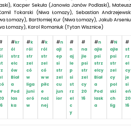
aski), Kacper Sekuła (Janowia Janów Podlaski), Mateus
Kamil Tokarski (Niwa Łomazy), Sebastian Andrzejewsk
wa Łomazy), Bartłomiej Kur (Niwa Łomazy), Jakub Arseniu
iwa Łomazy), Karol Romaniuk (Tytan Wisznice)
#
#
#
#
#
#
#
#
#
#
kr
k
k
n
n
N
kr
ól
ról
ról
ajl
n
na
ajle
ajle
st
ól
strz
str
str
ep
aj
jle
psi
psi
rz
st
elc
zel
zel
si
le
psi
strz
str
el
rz
ów
có
có
str
p
str
elcy
zel
cy
el
Biał
w
w w
zel
si
zel
Biał
cy
je
có
a
liga
piłc
cu
st
cy
a
pol
si
w
Pod
juni
e
jun
rz
20
Pod
ski
eń
20
las
oró
noż
ior
el
16
lask
ch
20
16
ka
w
nej
c
a
lig
16
y