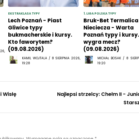
EKSTRAKLASA TYPY
1. LIGA POLSKA TYPY
Lech Poznań - Piast
Bruk-Bet Termalica
Gliwice typy
Nieciecza - Warta
bukmacherskie i kursy.
Poznań typy i kursy
Kto faworytem?
wygra mecz?
(09.08.2026)
(09.08.2026)
26,
KAMIL WOJTALA / 8 SIERPNIA 2026,
MICHAŁ BOSAK / 8 SIERP
19:28
19:20
 Wisłę
Najlepsi strzelcy: Chełm II - Juni
Stars
publikowany.
Wymagane pola są oznaczone
*