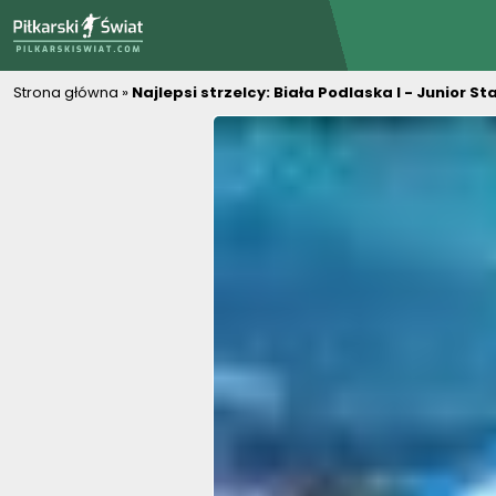
PiłkarskiSwiat.com
Strona główna
»
Najlepsi strzelcy: Biała Podlaska I - Junior St