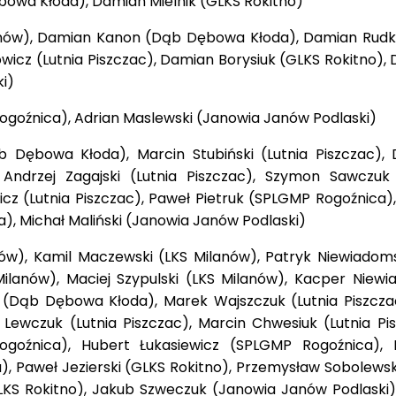
owa Kłoda), Damian Mielnik (GLKS Rokitno)
lanów), Damian Kanon (Dąb Dębowa Kłoda), Damian Rud
icz (Lutnia Piszczac), Damian Borysiuk (GLKS Rokitno), 
i)
goźnica), Adrian Maslewski (Janowia Janów Podlaski)
b Dębowa Kłoda), Marcin Stubiński (Lutnia Piszczac),
, Andrzej Zagajski (Lutnia Piszczac), Szymon Sawczuk 
cz (Lutnia Piszczac), Paweł Pietruk (SPLGMP Rogoźnica),
), Michał Maliński (Janowia Janów Podlaski)
anów), Kamil Maczewski (LKS Milanów), Patryk Niewiadoms
ilanów), Maciej Szypulski (LKS Milanów), Kacper Niewi
 (Dąb Dębowa Kłoda), Marek Wajszczuk (Lutnia Piszczac
 Lewczuk (Lutnia Piszczac), Marcin Chwesiuk (Lutnia Pis
goźnica), Hubert Łukasiewicz (SPLGMP Rogoźnica), 
 Paweł Jezierski (GLKS Rokitno), Przemysław Sobolewsk
LKS Rokitno), Jakub Szweczuk (Janowia Janów Podlaski)