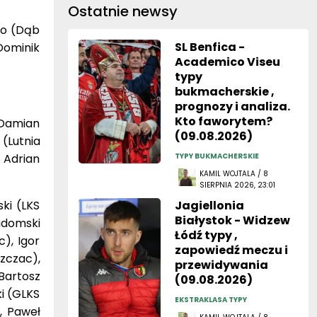
Ostatnie newsy
ko (Dąb
SL Benfica -
Dominik
Academico Viseu
typy
bukmacherskie ,
prognozy i analiza.
Kto faworytem?
 Damian
(09.08.2026)
(Lutnia
 Adrian
TYPY BUKMACHERSKIE
KAMIL WOJTALA / 8
SIERPNIA 2026, 23:01
ki (LKS
Jagiellonia
Białystok - Widzew
adomski
Łódź typy ,
), Igor
zapowiedź meczu i
zczac),
przewidywania
Bartosz
(09.08.2026)
i (GLKS
EKSTRAKLASA TYPY
, Paweł