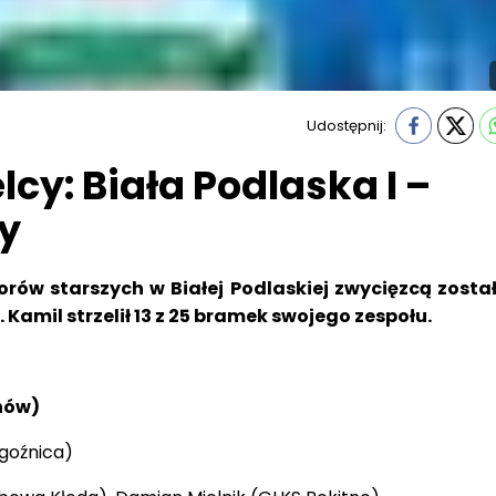
Udostępnij:
lcy: Biała Podlaska I –
zy
iorów starszych w Białej Podlaskiej zwycięzcą zosta
 Kamil strzelił 13 z 25 bramek swojego zespołu.
anów)
goźnica)