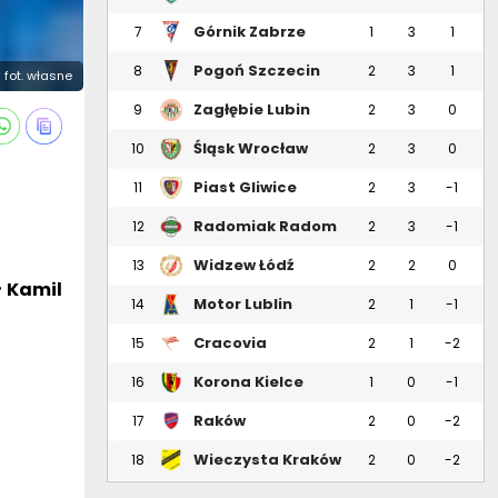
Górnik Zabrze
7
1
3
1
Pogoń Szczecin
8
2
3
1
fot. własne
Zagłębie Lubin
9
2
3
0
Śląsk Wrocław
10
2
3
0
Piast Gliwice
11
2
3
-1
Radomiak Radom
12
2
3
-1
Widzew Łódź
13
2
2
0
ł Kamil
Motor Lublin
14
2
1
-1
Cracovia
15
2
1
-2
Korona Kielce
16
1
0
-1
Raków
17
2
0
-2
Częstochowa
Wieczysta Kraków
18
2
0
-2